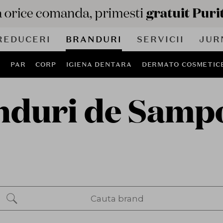
REDUCERI
BRANDURI
SERVICII
JUR
J
PAR
CORP
IGIENA DENTARA
DERMATO COSMETIC
nduri de Samp