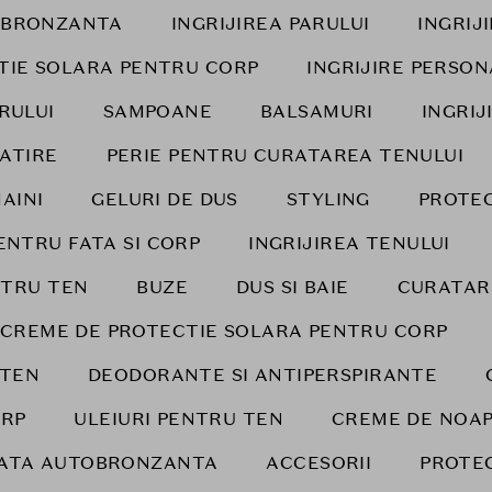
OBRONZANTA
INGRIJIREA PARULUI
INGRIJ
TIE SOLARA PENTRU CORP
INGRIJIRE PERSO
RULUI
SAMPOANE
BALSAMURI
INGRIJ
LATIRE
PERIE PENTRU CURATAREA TENULUI
AINI
GELURI DE DUS
STYLING
PROTEC
ENTRU FATA SI CORP
INGRIJIREA TENULUI
NTRU TEN
BUZE
DUS SI BAIE
CURATAR
CREME DE PROTECTIE SOLARA PENTRU CORP
 TEN
DEODORANTE SI ANTIPERSPIRANTE
RP
ULEIURI PENTRU TEN
CREME DE NOA
FATA AUTOBRONZANTA
ACCESORII
PROTE