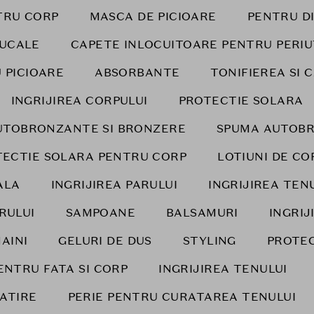
TRU CORP
MASCA DE PICIOARE
PENTRU DI
BUCALE
CAPETE INLOCUITOARE PENTRU PERIU
 PICIOARE
ABSORBANTE
TONIFIEREA SI 
INGRIJIREA CORPULUI
PROTECTIE SOLARA
UTOBRONZANTE SI BRONZERE
SPUMA AUTOB
TECTIE SOLARA PENTRU CORP
LOTIUNI DE CO
ALA
INGRIJIREA PARULUI
INGRIJIREA TEN
RULUI
SAMPOANE
BALSAMURI
INGRIJ
AINI
GELURI DE DUS
STYLING
PROTEC
ENTRU FATA SI CORP
INGRIJIREA TENULUI
LATIRE
PERIE PENTRU CURATAREA TENULUI