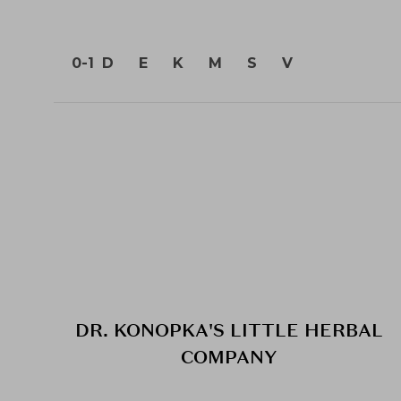
0-1
D
E
K
M
S
V
DR. KONOPKA'S LITTLE HERBAL
COMPANY