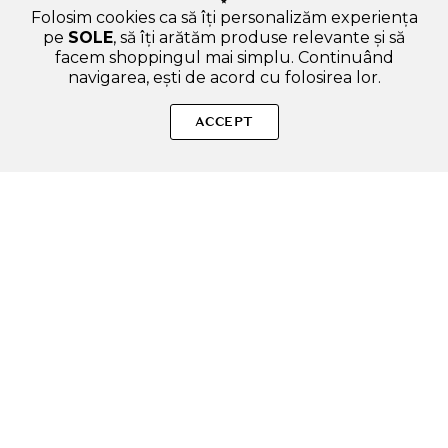
Folosim cookies ca să îți personalizăm experiența
pe
SOLE
, să îți arătăm produse relevante și să
facem shoppingul mai simplu. Continuând
navigarea, ești de acord cu folosirea lor.
SOLE – beauty fără zgomot.
ACCEPT
Produse autentice, conforme UE, alese responsabil.
Categorii Produse
Contul meu & SOLE CLUB
Ajutor & Siguranță
Sole.ro & Comunitate