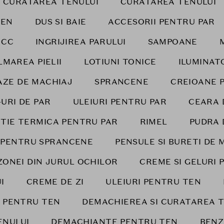
I CURATAREA TENULUI
CURATAREA TENULUI
TEN
DUS SI BAIE
ACCESORII PENTRU PAR
 CC
INGRIJIREA PARULUI
SAMPOANE
LMAREA PIELII
LOTIUNI TONICE
ILUMINAT
AZE DE MACHIAJ
SPRANCENE
CREIOANE 
-URI DE PAR
ULEIURI PENTRU PAR
CEARA 
TIE TERMICA PENTRU PAR
RIMEL
PUDRA 
I PENTRU SPRANCENE
PENSULE SI BURETI DE 
ZONEI DIN JURUL OCHILOR
CREME SI GELURI 
I
CREME DE ZI
ULEIURI PENTRU TEN
I PENTRU TEN
DEMACHIEREA SI CURATAREA T
ENULUI
DEMACHIANTE PENTRU TEN
BENZ