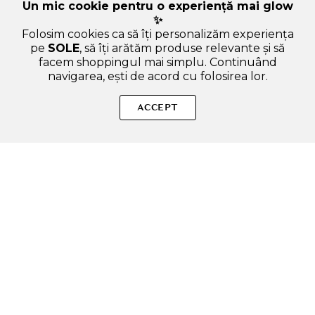
Un mic cookie pentru o experiență mai glow
✨
Folosim cookies ca să îți personalizăm experiența
pe
SOLE
, să îți arătăm produse relevante și să
facem shoppingul mai simplu. Continuând
navigarea, ești de acord cu folosirea lor.
SOLE – beauty fără zgomot.
ACCEPT
Produse autentice, conforme UE, alese responsabil.
Categorii Produse
Contul meu & SOLE CLUB
Ajutor & Siguranță
Sole.ro & Comunitate