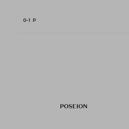
0-1
P
POSEION