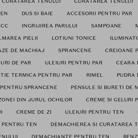
I CURATAREA TENULUI
CURATAREA TENULUI
TEN
DUS SI BAIE
ACCESORII PENTRU PAR
 CC
INGRIJIREA PARULUI
SAMPOANE
LMAREA PIELII
LOTIUNI TONICE
ILUMINAT
AZE DE MACHIAJ
SPRANCENE
CREIOANE 
-URI DE PAR
ULEIURI PENTRU PAR
CEARA 
TIE TERMICA PENTRU PAR
RIMEL
PUDRA 
I PENTRU SPRANCENE
PENSULE SI BURETI DE 
ZONEI DIN JURUL OCHILOR
CREME SI GELURI 
I
CREME DE ZI
ULEIURI PENTRU TEN
I PENTRU TEN
DEMACHIEREA SI CURATAREA T
ENULUI
DEMACHIANTE PENTRU TEN
BENZ