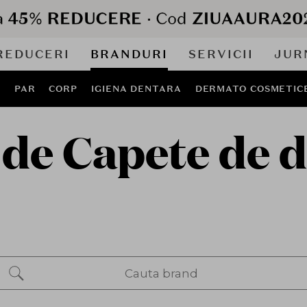
REDUCERI
BRANDURI
SERVICII
JUR
J
PAR
CORP
IGIENA DENTARA
DERMATO COSMETIC
e Capete de du