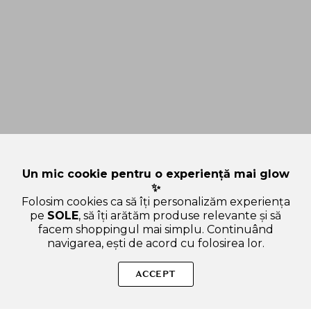
Un mic cookie pentru o experiență mai glow
✨
Folosim cookies ca să îți personalizăm experiența
pe
SOLE
, să îți arătăm produse relevante și să
facem shoppingul mai simplu. Continuând
navigarea, ești de acord cu folosirea lor.
SOLE – beauty fără zgomot.
ACCEPT
Produse autentice, conforme UE, alese responsabil.