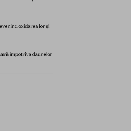
revenind oxidarea lor și
tară
împotriva daunelor