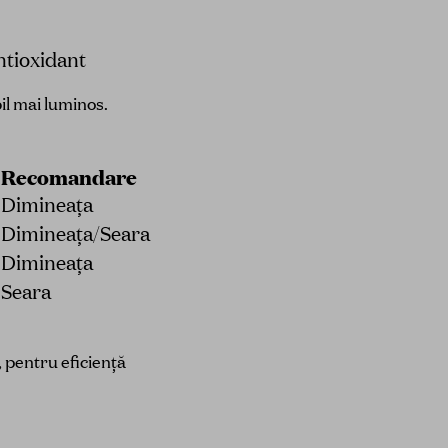
antioxidant
il mai luminos.
Recomandare
m
Dimineața
Dimineața/Seara
Dimineața
Seara
, pentru eficiență