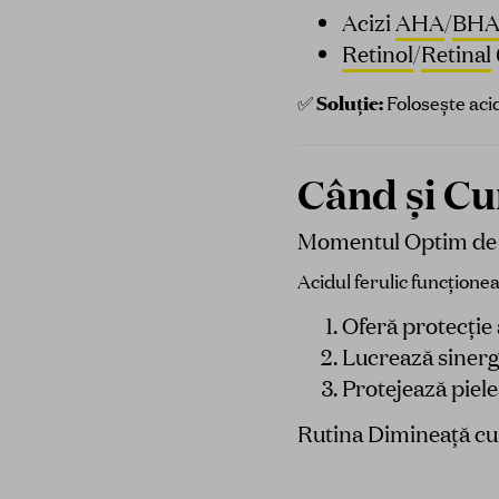
Acizi
AHA
/
BH
Retinol
/
Retinal
✅
Soluție:
Folosește acid
Când și Cu
Momentul Optim de 
Acidul ferulic funcțione
Oferă protecție 
Lucrează sinerg
Protejează piele
Rutina Dimineață cu