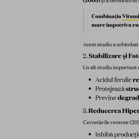
(2005)
și a demonstrat 
Combinația
Vitam
mare împotriva rad
Acest studiu a schimbat
Stabilizare și Fo
2.
Un alt studiu important
re
Acidul ferulic
stru
Protejează
degrad
Previne
Reducerea Hiper
3.
Cercetările recente (20
Inhibă producția