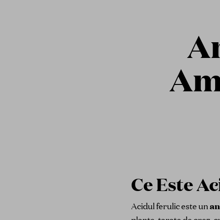
An
Amp
Ce Este Ac
Acidul ferulic este un
an
plante, tarate de orez, o