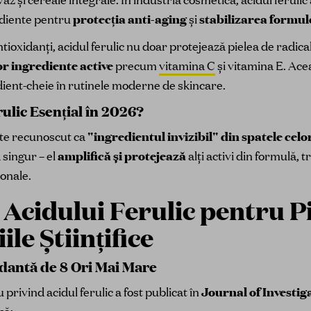
ediente pentru
protecția anti-aging
și
stabilizarea formul
ioxidanți, acidul ferulic nu doar protejează pielea de radicalii
or ingrediente active
precum
vitamina C
și vitamina E. Ace
edient-cheie în rutinele moderne de skincare.
ulic Esențial în 2026?
este recunoscut ca
"ingredientul invizibil" din spatele celo
 singur – el
amplifică și protejează
alți activi din formulă
onale.
e Acidului Ferulic pentru Pi
le Științifice
idantă de 8 Ori Mai Mare
privind acidul ferulic a fost publicat în
Journal of Investi