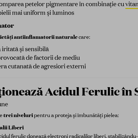
tomparea petelor pigmentare în combinație cu
vita
pielii mai uniform și luminos
mator
etăți antiinflamatorii naturale
care:
iritată și sensibilă
rovocată de factorii de mediu
ra cutanată de agresiori externi
onează Acidul Ferulic în 
une
pe
trei niveluri
pentru a proteja și îmbunătăți pielea:
lii Liberi
idul ferulic donează electroni radicalilor liberi, stabilizându-