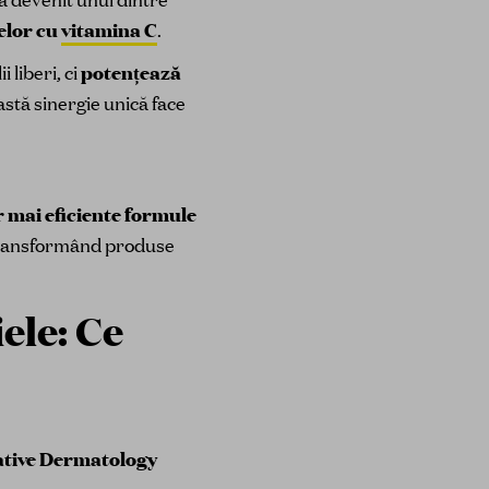
elor cu
vitamina C
.
 liberi, ci
potențează
astă sinergie unică face
r mai eficiente formule
, transformând produse
ele: Ce
gative Dermatology