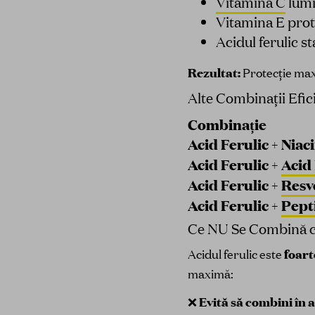
Vitamina C
lumi
Vitamina E prot
Acidul ferulic s
Rezultat:
Protecție maxi
Alte Combinații Efic
Combinație
Acid Ferulic + Nia
Acid Ferulic +
Acid
Acid Ferulic +
Resv
Acid Ferulic +
Pept
Ce NU Se Combină cu
Acidul ferulic este
foart
maximă:
❌
Evită să combini în a