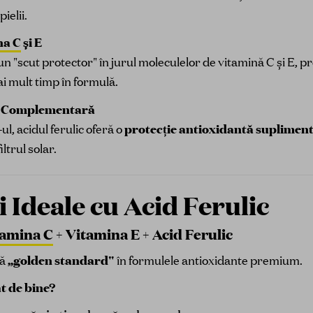
ielii.
na C
și E
un "scut protector" în jurul moleculelor de vitamină C și E, p
i mult timp în formulă.
ie Complementară
l, acidul ferulic oferă o
protecție antioxidantă suplimen
ltrul solar.
 Ideale cu Acid Ferulic
tamina C
+ Vitamina E + Acid Ferulic
tă
„golden standard"
în formulele antioxidante premium.
t de bine?