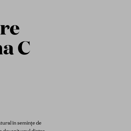
are
na C
atural în semințe de
 a devenit unul dintre