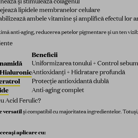
nează și stimulează colagenul
ejează lipidele membranelor celulare
tabilizează ambele vitamine și amplifică efectul lor 
mă anti-aging, reducerea petelor pigmentare și un ten vizib
iente
Beneficii
cinamidă
Uniformizarea tonului + Control sebu
 Hialuronic
Antioxidanți + Hidratare profundă
eratrol
Protecție antioxidantă dublă
ide
Anti-aging complet
 Acid Ferulic?
e versatil
și compatibil cu majoritatea ingredientelor. Totuși
ceeași aplicare cu: