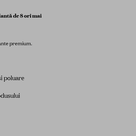
dantă de 8 ori mai
dante premium.
i poluare
odusului