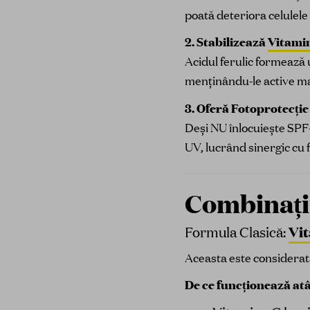
poată deteriora celulele p
2. Stabilizează
Vitami
Acidul ferulic formează 
menținându-le active ma
3. Oferă Fotoprotecț
Deși NU înlocuiește SPF-u
UV, lucrând sinergic cu fi
Combinații
Vi
Formula Clasică:
Aceasta este considera
De ce funcționează atâ