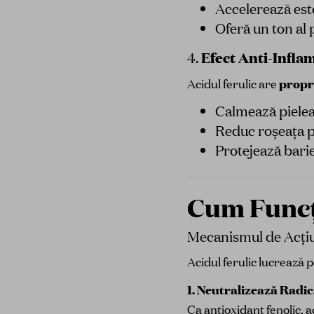
Accelerează es
Oferă un ton al 
Efect Anti-Infla
4.
Acidul ferulic are
propri
Calmează pielea 
Reduc roșeața p
Protejează barie
Cum Funcți
Mecanismul de Acți
Acidul ferulic lucrează 
1. Neutralizează Radica
Ca antioxidant fenolic, ac