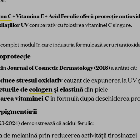
că:
ina C
+ Vitamina E + Acid Ferulic oferă protecție antioxi
iațiilor UV
comparativ cu folosirea vitaminei C singure.
 complet modul în care industria formulează seruri antioxi
toprotecție
 din
Journal of Cosmetic Dermatology (2018)
a arătat că:
duce stresul oxidativ
cauzat de expunerea la UV ș
cturile de
colagen
și elastină
din piele
area vitaminei C
în formulă după deschiderea pr
pigmentării
23-2024) demonstrează că acidul ferulic:
 de melanină prin reducerea activității tirosinazei