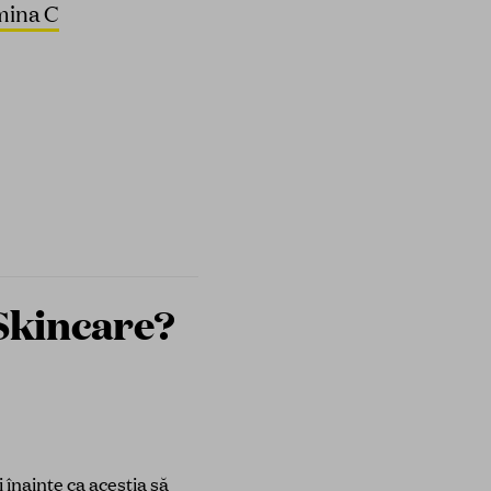
mina C
Skincare?
i înainte ca aceștia să