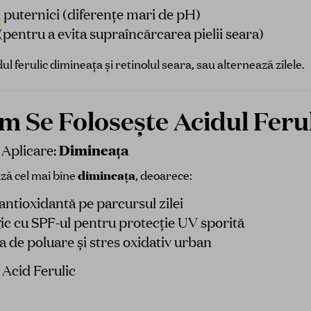
A
puternici (diferențe mari de pH)
(pentru a evita supraîncărcarea pielii seara)
ul ferulic dimineața și retinolul seara, sau alternează zilele.
m Se Folosește Acidul Feru
Dimineața
Aplicare:
ază cel mai bine
dimineața
, deoarece:
antioxidantă pe parcursul zilei
ic cu SPF-ul pentru protecție UV sporită
a de poluare și stres oxidativ urban
 Acid Ferulic