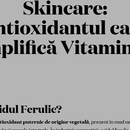
Skincare:
tioxidantul c
lifică Vitami
idul Ferulic?
tioxidant puternic de origine vegetală
, prezent în mod n
văz și cereale integrale. În industria cosmetică, acidul ferulic