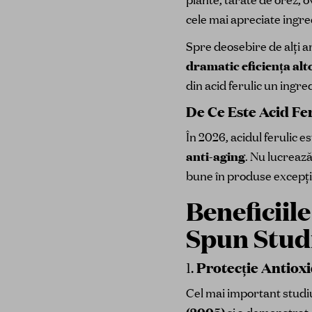
cele mai apreciate ingr
Spre deosebire de alți ant
dramatic eficiența alt
din acid ferulic un ingr
De Ce Este Acid Fer
În 2026, acidul ferulic 
anti-aging
. Nu lucrează
bune în produse excepți
Beneficiil
Spun Studii
Protecție Antiox
1.
Cel mai important studiu 