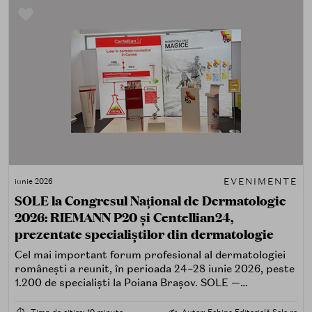
EVENIMENTE
iunie 2026
SOLE la Congresul Național de Dermatologie
2026: RIEMANN P20 și Centellian24,
prezentate specialiștilor din dermatologie
Cel mai important forum profesional al dermatologiei
românești a reunit, în perioada 24–28 iunie 2026, peste
1.200 de specialiști la Poiana Brașov. SOLE —
distribuitorul oficial al brandurilor RIEMANN P20 și
Centellian24 pe piața din România — a participat cu un