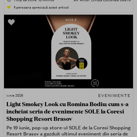
⏱️
Timp de citire: 10 minute
✍️
Autor: Echipa Editorială Sole.ro
stand dedicat, oferind medicilor dermatologi,
1
persoana apreciază acest articol
rezidenților și farmaciștilor acces direct la informații
despre cele două branduri.
EVENIMENTE
iunie 2026
Light Smokey Look cu Romina Bodiu: cum s-a
incheiat seria de evenimente SOLE la Coresi
Shopping Resort Brasov
Pe 19 iunie, pop-up store-ul SOLE de la Coresi Shopping
Resort Brasov a gazduit ultimul eveniment din seria de