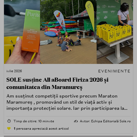
EVENIMENTE
iulie 2026
SOLE susține All aBoard Firiza 2026 și
comunitatea din Maramureș
Am susținut competiții sportive precum Maraton
Maramureș , promovând un stil de viață activ și
importanța protecției solare. Iar prin participarea la
All aBoard Firiza , ne reafirmăm convingerea că
frumusețea începe cu responsabilitatea față de lumea
⏱️
Timp de citire: 10 minute
✍️
Autor: Echipa Editorială Sole.ro
din jurul nostru.
1
persoana apreciază acest articol