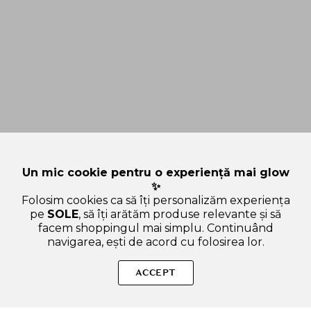
Un mic cookie pentru o experiență mai glow
✨
Folosim cookies ca să îți personalizăm experiența
pe
SOLE
, să îți arătăm produse relevante și să
facem shoppingul mai simplu. Continuând
navigarea, ești de acord cu folosirea lor.
Sperăm că articolul ți-a fost util și ți-a răspuns la toate
întrebările legate de BBM Girls Beauty Talks: Favoritele de la
ACCEPT
SOLE. Dacă mai ai curiozități sau vrei să afli și alte lucruri
interesante, scrie-ne oricând!