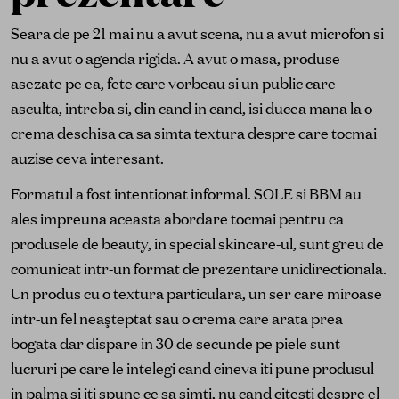
Seara de pe 21 mai nu a avut scena, nu a avut microfon si
nu a avut o agenda rigida. A avut o masa, produse
asezate pe ea, fete care vorbeau si un public care
asculta, intreba si, din cand in cand, isi ducea mana la o
crema deschisa ca sa simta textura despre care tocmai
auzise ceva interesant.
Formatul a fost intentionat informal. SOLE si BBM au
ales impreuna aceasta abordare tocmai pentru ca
produsele de beauty, in special skincare-ul, sunt greu de
comunicat intr-un format de prezentare unidirectionala.
Un produs cu o textura particulara, un ser care miroase
intr-un fel neaşteptat sau o crema care arata prea
bogata dar dispare in 30 de secunde pe piele sunt
lucruri pe care le intelegi cand cineva iti pune produsul
in palma si iti spune ce sa simti, nu cand citesti despre el