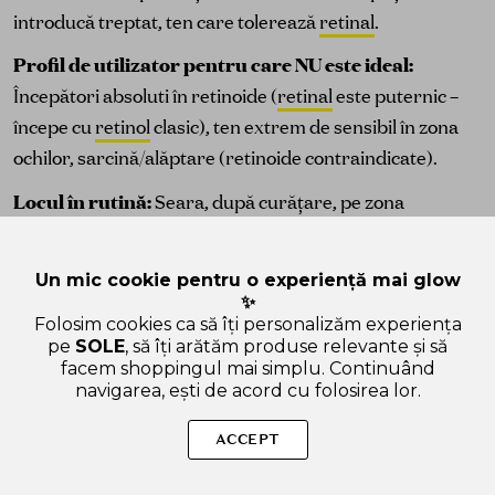
introducă treptat, ten care tolerează
retinal
.
Profil de utilizator pentru care NU este ideal:
Începători absoluti în retinoide (
retinal
este puternic –
începe cu
retinol
clasic), ten extrem de sensibil în zona
ochilor, sarcină/alăptare (retinoide contraindicate).
Locul în rutină:
Seara, după curățare, pe zona
perioculară (evită contactul direct cu ochii), urmat de
cremă pentru ochi sau cremă de față. Introducere
Un mic cookie pentru o experiență mai glow
treptată: 2 ori pe săptămână inițial.
✨
Folosim cookies ca să îți personalizăm experiența
pe
SOLE
, să îți arătăm produse relevante și să
facem shoppingul mai simplu. Continuând
navigarea, ești de acord cu folosirea lor.
ACCEPT