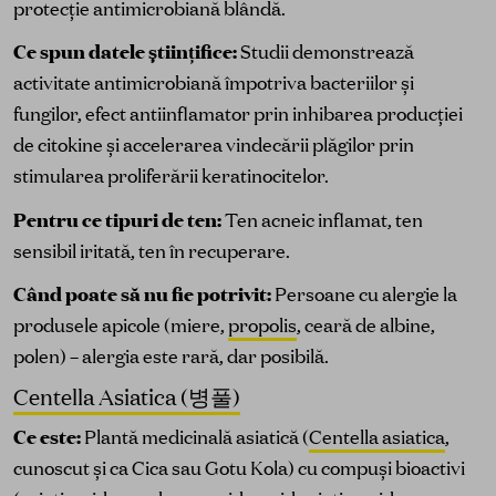
protecție antimicrobiană blândă.
Ce spun datele științifice:
Studii demonstrează
activitate antimicrobiană împotriva bacteriilor și
fungilor, efect antiinflamator prin inhibarea producției
de citokine și accelerarea vindecării plăgilor prin
stimularea proliferării keratinocitelor.
Pentru ce tipuri de ten:
Ten acneic inflamat, ten
sensibil iritată, ten în recuperare.
Când poate să nu fie potrivit:
Persoane cu alergie la
produsele apicole (miere,
propolis
, ceară de albine,
polen) – alergia este rară, dar posibilă.
Centella Asiatica (병풀)
Ce este:
Plantă medicinală asiatică (
Centella asiatica
,
cunoscut și ca Cica sau Gotu Kola) cu compuși bioactivi