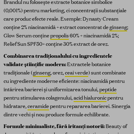
Brandul nu folosește extracte botanice simbolice
(0,001%) pentru marketing, ci concentrații substanțiale
care produc efecte reale. Exemple: Dynasty Cream
conține 2% niacinamidă + extract concentrat de
ginseng
;
Glow Serum conține
propolis
60% + niacinamidă 2%;
Relief Sun SPF50+ conține 30% extract de orez.
Combinarea tradiționalului cu ingredientele
validate științific modern:
Extractele botanice
tradiționale (
ginseng
, orez,
ceai verde
) sunt combinate
cu ingrediente moderne eficiente: niacinamidă pentru
întărirea barierei și uniformizarea tonului,
peptide
pentru stimularea colagenului,
acid hialuronic
pentru
hidratare,
ceramide
pentru repararea barierei. Sinergia
dintre vechi și nou produce formule echilibrate.
Formule minimaliste, fără iritanți notorii:
Beauty of