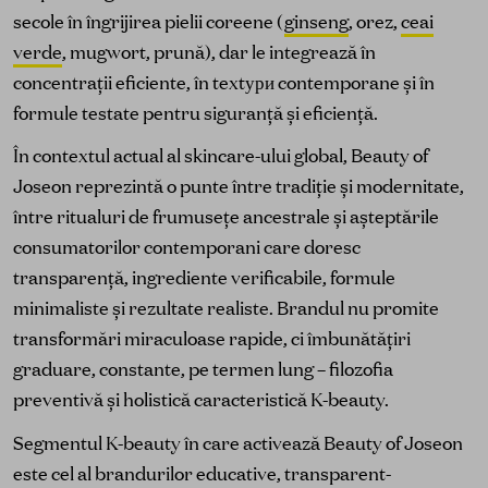
secole în îngrijirea pielii coreene (
ginseng
, orez,
ceai
verde
, mugwort, prună), dar le integrează în
concentrații eficiente, în textури contemporane și în
formule testate pentru siguranță și eficiență.
În contextul actual al skincare-ului global, Beauty of
Joseon reprezintă o punte între tradiție și modernitate,
între ritualuri de frumusețe ancestrale și așteptările
consumatorilor contemporani care doresc
transparență, ingrediente verificabile, formule
minimaliste și rezultate realiste. Brandul nu promite
transformări miraculoase rapide, ci îmbunătățiri
graduare, constante, pe termen lung – filozofia
preventivă și holistică caracteristică K-beauty.
Segmentul K-beauty în care activează Beauty of Joseon
este cel al brandurilor educative, transparent-