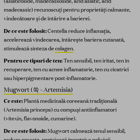
(asiaticoside, madecassoside, acid asiatic, acid
madecassic) recunoscuți pentru proprietăți calmante,
vindecătoare și de întărire a barierei.
De ce este folosit:
Centella reduce inflamația,
accelerează vindecarea, întărește bariera cutanată,
stimulează sinteza de
colagen
.
Pentru ce tipuri de ten:
Ten sensibil, ten iritat, ten în
recuperare, ten cu acnee inflamatorie, ten cu cicatrici
sau hiperpigmentare post-inflamatorie.
Mugwort (쑥 - Artemisia)
Ce este:
Plantă medicinală coreeană tradițională
(Artemisia princeps) cu compuși antiinflamatori
(vitexin, flavonoide, cumarine).
De ce este folosit:
Mugwort calmează tenul sensibil,
reduce roșeața, protejează împotriva poluării.