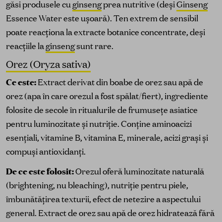
găsi produsele cu
ginseng
prea nutritive (deși
Ginseng
Essence Water este ușoară). Ten extrem de sensibil
poate reacționa la extracte botanice concentrate, deși
reacțiile la
ginseng
sunt rare.
Orez (Oryza sativa)
Ce este:
Extract derivat din boabe de orez sau apă de
orez (apa în care orezul a fost spălat/fiert), ingrediente
folosite de secole în ritualurile de frumusețe asiatice
pentru luminozitate și nutriție. Conține aminoacizi
esențiali, vitamine B, vitamina E, minerale, acizi grași și
compuși antioxidanți.
De ce este folosit:
Orezul oferă luminozitate naturală
(brightening, nu bleaching), nutriție pentru piele,
îmbunătățirea texturii, efect de netezire a aspectului
general. Extract de orez sau apă de orez hidratează fără