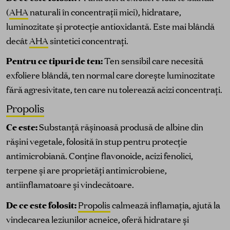
(
AHA
naturali în concentrații mici), hidratare,
luminozitate și protecție antioxidantă. Este mai blândă
decât
AHA
sintetici concentrați.
Pentru ce tipuri de ten:
Ten sensibil care necesită
exfoliere blândă, ten normal care dorește luminozitate
fără agresivitate, ten care nu tolerează acizi concentrați.
Propolis
Ce este:
Substanță rășinoasă produsă de albine din
rășini vegetale, folosită în stup pentru protecție
antimicrobiană. Conține flavonoide, acizi fenolici,
terpene și are proprietăți antimicrobiene,
antiinflamatoare și vindecătoare.
De ce este folosit:
Propolis
calmează inflamația, ajută la
vindecarea leziunilor acneice, oferă hidratare și