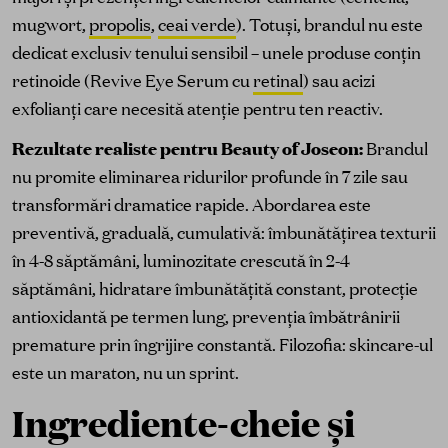
mugwort,
propolis
,
ceai verde
). Totuși, brandul nu este
dedicat exclusiv tenului sensibil – unele produse conțin
retinoide (Revive Eye Serum cu
retinal
) sau acizi
exfolianți care necesită atenție pentru ten reactiv.
Rezultate realiste pentru Beauty of Joseon:
Brandul
nu promite eliminarea ridurilor profunde în 7 zile sau
transformări dramatice rapide. Abordarea este
preventivă, graduală, cumulativă: îmbunătățirea texturii
în 4-8 săptămâni, luminozitate crescută în 2-4
săptămâni, hidratare îmbunătățită constant, protecție
antioxidantă pe termen lung, prevenția îmbătrânirii
premature prin îngrijire constantă. Filozofia: skincare-ul
este un maraton, nu un sprint.
Ingrediente-cheie și