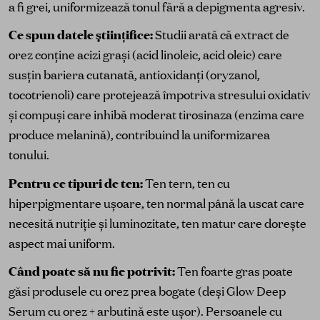
a fi grei, uniformizează tonul fără a depigmenta agresiv.
Ce spun datele științifice:
Studii arată că extract de
orez conține acizi grași (acid linoleic, acid oleic) care
susțin bariera cutanată, antioxidanți (oryzanol,
tocotrienoli) care protejează împotriva stresului oxidativ
și compuși care inhibă moderat tirosinaza (enzima care
produce melanină), contribuind la uniformizarea
tonului.
Pentru ce tipuri de ten:
Ten tern, ten cu
hiperpigmentare ușoare, ten normal până la uscat care
necesită nutriție și luminozitate, ten matur care dorește
aspect mai uniform.
Când poate să nu fie potrivit:
Ten foarte gras poate
găsi produsele cu orez prea bogate (deși Glow Deep
Serum cu orez + arbutină este ușor). Persoanele cu