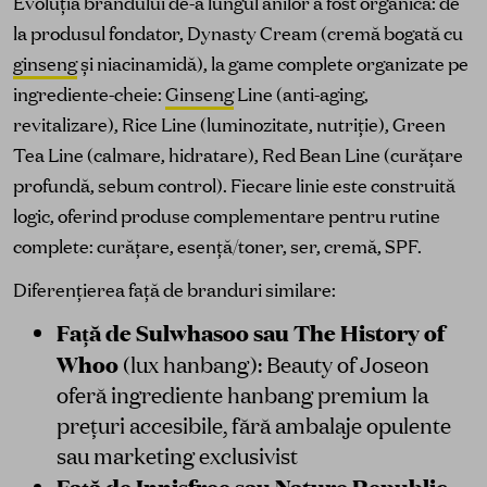
Evoluția brandului de-a lungul anilor a fost organică: de
la produsul fondator, Dynasty Cream (cremă bogată cu
ginseng
și niacinamidă), la game complete organizate pe
ingrediente-cheie:
Ginseng
Line (anti-aging,
revitalizare), Rice Line (luminozitate, nutriție), Green
Tea Line (calmare, hidratare), Red Bean Line (curățare
profundă, sebum control). Fiecare linie este construită
logic, oferind produse complementare pentru rutine
complete: curățare, esență/toner, ser, cremă, SPF.
Diferențierea față de branduri similare:
Față de Sulwhasoo sau The History of
Whoo
(lux hanbang): Beauty of Joseon
oferă ingrediente hanbang premium la
prețuri accesibile, fără ambalaje opulente
sau marketing exclusivist