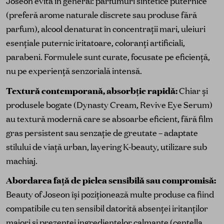
Joseon evită în general: parfumuri sintetice puternice
(preferă arome naturale discrete sau produse fără
parfum), alcool denaturat în concentrații mari, uleiuri
esențiale puternic iritatoare, coloranți artificiali,
parabeni. Formulele sunt curate, focusate pe eficiență,
nu pe experiență senzorială intensă.
Textură contemporană, absorbție rapidă:
Chiar și
produsele bogate (Dynasty Cream, Revive Eye Serum)
au textură modernă care se absoarbe eficient, fără film
gras persistent sau senzație de greutate – adaptate
stilului de viață urban, layering K-beauty, utilizare sub
machiaj.
Abordarea față de pielea sensibilă sau compromisă:
Beauty of Joseon își poziționează multe produse ca fiind
compatibile cu ten sensibil datorită absenței iritanților
majori și prezenței ingredientelor calmante (centella,