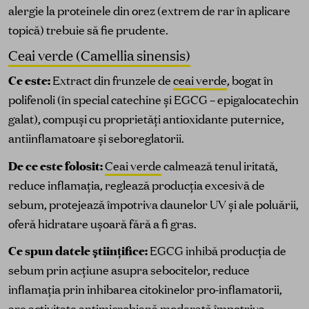
alergie la proteinele din orez (extrem de rar în aplicare
topică) trebuie să fie prudente.
Ceai verde (Camellia sinensis)
Ce este:
Extract din frunzele de
ceai verde
, bogat în
polifenoli (în special catechine și EGCG – epigalocatechin
galat), compuși cu proprietăți antioxidante puternice,
antiinflamatoare și seboreglatorii.
De ce este folosit:
Ceai verde
calmează tenul iritată,
reduce inflamația, reglează producția excesivă de
sebum, protejează împotriva daunelor UV și ale poluării,
oferă hidratare ușoară fără a fi gras.
Ce spun datele științifice:
EGCG inhibă producția de
sebum prin acțiune asupra sebocitelor, reduce
inflamația prin inhibarea citokinelor pro-inflamatorii,
are activitate antimicrobiană moderată împotriva