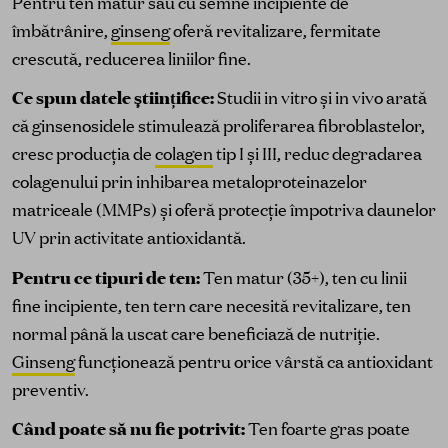
Pentru ten matur sau cu semne incipiente de
îmbătrânire,
ginseng
oferă revitalizare, fermitate
crescută, reducerea liniilor fine.
Ce spun datele științifice:
Studii in vitro și in vivo arată
că ginsenosidele stimulează proliferarea fibroblastelor,
cresc producția de
colagen
tip I și III, reduc degradarea
colagenului prin inhibarea metaloproteinazelor
matriceale (MMPs) și oferă protecție împotriva daunelor
UV prin activitate antioxidantă.
Pentru ce tipuri de ten:
Ten matur (35+), ten cu linii
fine incipiente, ten tern care necesită revitalizare, ten
normal până la uscat care beneficiază de nutriție.
Ginseng
funcționează pentru orice vârstă ca antioxidant
preventiv.
Când poate să nu fie potrivit:
Ten foarte gras poate