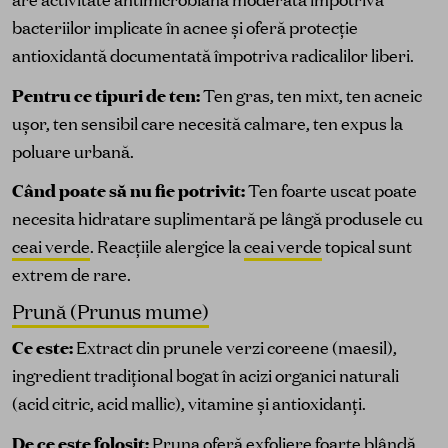
bacteriilor implicate în acnee și oferă protecție
antioxidantă documentată împotriva radicalilor liberi.
Pentru ce tipuri de ten:
Ten gras, ten mixt, ten acneic
ușor, ten sensibil care necesită calmare, ten expus la
poluare urbană.
Când poate să nu fie potrivit:
Ten foarte uscat poate
necesita hidratare suplimentară pe lângă produsele cu
ceai verde
. Reacțiile alergice la
ceai verde
topical sunt
extrem de rare.
Prună (Prunus mume)
Ce este:
Extract din prunele verzi coreene (maesil),
ingredient tradițional bogat în acizi organici naturali
(acid citric, acid mallic), vitamine și antioxidanți.
De ce este folosit:
Pruna oferă exfoliere foarte blândă