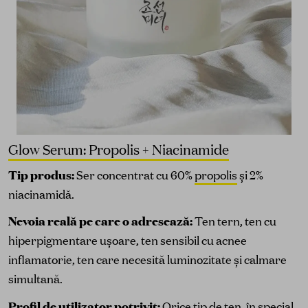
Glow Serum: Propolis + Niacinamide
Tip produs:
Ser concentrat cu 60%
propolis
și 2%
niacinamidă.
Nevoia reală pe care o adresează:
Ten tern, ten cu
hiperpigmentare ușoare, ten sensibil cu acnee
inflamatorie, ten care necesită luminozitate și calmare
simultană.
Profil de utilizator potrivit:
Orice tip de ten, în special