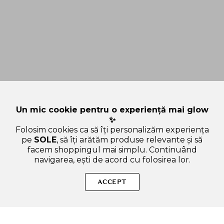
Un mic cookie pentru o experiență mai glow
✨
Folosim cookies ca să îți personalizăm experiența
pe
SOLE
, să îți arătăm produse relevante și să
facem shoppingul mai simplu. Continuând
navigarea, ești de acord cu folosirea lor.
SOLE – beauty fără zgomot.
ACCEPT
Produse autentice, conforme UE, alese responsabil.
Categorii Produse