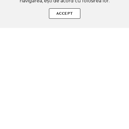
navigarea, ești de acord cu folosirea lor.
SOLE – beauty fără zgomot.
ACCEPT
Produse autentice, conforme UE, alese responsabil.
Categorii Produse
Contul meu & SOLE CLUB
Ajutor & Siguranță
Sole.ro & Comunitate