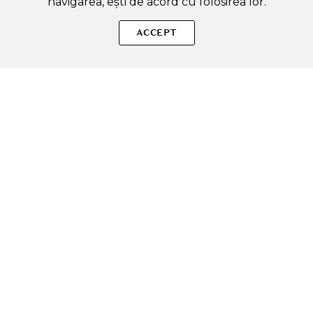
navigarea, ești de acord cu folosirea lor.
SOLE – beauty fără zgomot.
ACCEPT
Produse autentice, conforme UE, alese responsabil.
Categorii Produse
Contul meu & SOLE CLUB
Ajutor & Siguranță
Sole.ro & Comunitate