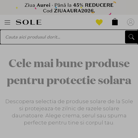
Cele mai bune produse
pentru protectie solara
Descopera selectia de produse solare de la Sole
si protejeaza-te zilnic de razele solare
daunatoare. Alege crema, serul sau spuma
perfecte pentru tine si corpul tau.