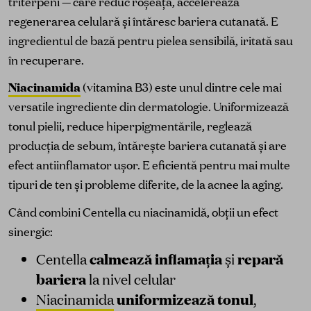
triterpeni — care reduc roșeața, accelerează
regenerarea celulară și întăresc bariera cutanată. E
ingredientul de bază pentru pielea sensibilă, iritată sau
în recuperare.
Niacinamida
(vitamina B3) este unul dintre cele mai
versatile ingrediente din dermatologie. Uniformizează
tonul pielii, reduce hiperpigmentările, reglează
producția de sebum, întărește bariera cutanată și are
efect antiinflamator ușor. E eficientă pentru mai multe
tipuri de ten și probleme diferite, de la acnee la aging.
Când combini Centella cu niacinamidă, obții un efect
sinergic:
calmează inflamația
repară
Centella
și
bariera
la nivel celular
uniformizează tonul
Niacinamida
,