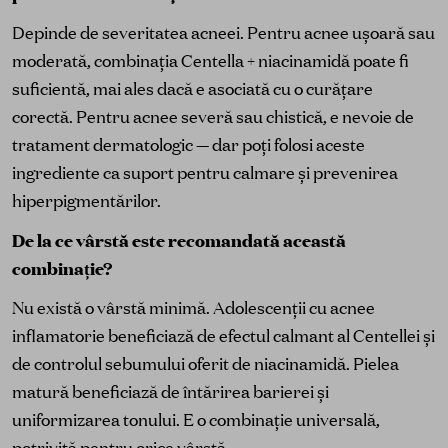
Depinde de severitatea acneei. Pentru acnee ușoară sau
moderată, combinația Centella + niacinamidă poate fi
suficientă, mai ales dacă e asociată cu o curățare
corectă. Pentru acnee severă sau chistică, e nevoie de
tratament dermatologic — dar poți folosi aceste
ingrediente ca suport pentru calmare și prevenirea
hiperpigmentărilor.
De la ce vârstă este recomandată această
combinație?
Nu există o vârstă minimă. Adolescenții cu acnee
inflamatorie beneficiază de efectul calmant al Centellei și
de controlul sebumului oferit de niacinamidă. Pielea
matură beneficiază de întărirea barierei și
uniformizarea tonului. E o combinație universală,
potrivită pentru orice vârstă.