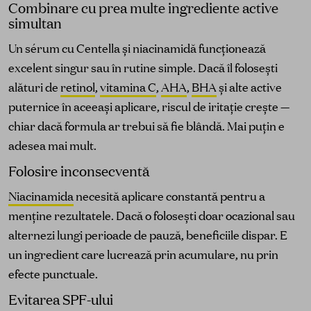
Combinare cu prea multe ingrediente active
simultan
Un sérum cu Centella și niacinamidă funcționează
excelent singur sau în rutine simple. Dacă îl folosești
alături de
retinol
,
vitamina C
,
AHA
,
BHA
și alte active
puternice în aceeași aplicare, riscul de iritație crește —
chiar dacă formula ar trebui să fie blândă. Mai puțin e
adesea mai mult.
Folosire inconsecventă
Niacinamida
necesită aplicare constantă pentru a
menține rezultatele. Dacă o folosești doar ocazional sau
alternezi lungi perioade de pauză, beneficiile dispar. E
un ingredient care lucrează prin acumulare, nu prin
efecte punctuale.
Evitarea SPF-ului