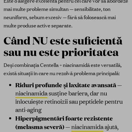
Este o alegere excelentă pentru cei care vor să abordeze
mai multe probleme simultan — sensibilitate, ton
neuniform, sebum excesiv — fără să folosească mai
multe produse active separate.
Când NU este suficientă
sau nu este prioritatea
Deși combinația Centella + niacinamidă este versatilă,
există situații în care nu rezolvă problema principală:
Riduri profunde și laxitate avansată
—
niacinamida
susține bariera, dar nu
înlocuiește retinoizii sau peptidele pentru
anti-aging
Hiperpigmentări foarte rezistente
(melasma severă)
—
niacinamida
ajută,