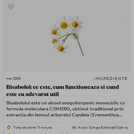
INGREDIENTE
mai 2026
Bisabolol: ce este, cum functioneaza si cand
este cu adevarat util
Bisabololul este un alcool sesquiterpenic monociclic cu
formula moleculara C15H26O, obtinut traditional prin
extractia din lemnul arborelui Candeia (Eremanthus
erythropappus), endemic in Brazilia, sau sintetizat pe
cale biochimica. In nomenclatura INCI apare ca
⏱️
Timp de citire: 11 minute
✍️
Autor: Echipa Editorială Sole.ro
Bisabolol sau Alpha-Bisabolol, ultima denumire indicand