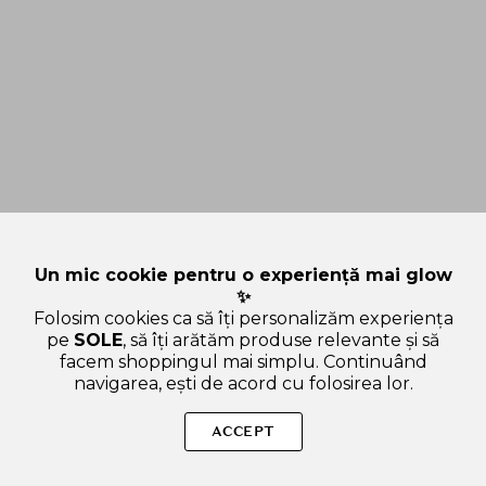
Un mic cookie pentru o experiență mai glow
✨
Folosim cookies ca să îți personalizăm experiența
pe
SOLE
, să îți arătăm produse relevante și să
facem shoppingul mai simplu. Continuând
navigarea, ești de acord cu folosirea lor.
Sperăm că articolul ți-a fost util și ți-a răspuns la toate
întrebările legate de Centella + Niacinamidă: Cum funcționează
ACCEPT
împreună aceste două ingrediente în K-Beauty. Dacă mai ai
curiozități sau vrei să afli și alte lucruri interesante, scrie-ne