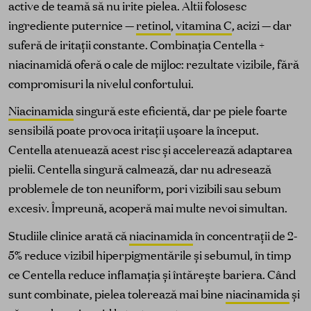
active de teamă să nu irite pielea. Altii folosesc
ingrediente puternice —
retinol
,
vitamina C
, acizi — dar
suferă de iritații constante. Combinația Centella +
niacinamidă oferă o cale de mijloc: rezultate vizibile, fără
compromisuri la nivelul confortului.
Niacinamida
singură este eficientă, dar pe piele foarte
sensibilă poate provoca iritații ușoare la început.
Centella atenuează acest risc și accelerează adaptarea
pielii. Centella singură calmează, dar nu adresează
problemele de ton neuniform, pori vizibili sau sebum
excesiv. Împreună, acoperă mai multe nevoi simultan.
Studiile clinice arată că
niacinamida
în concentrații de 2-
5% reduce vizibil hiperpigmentările și sebumul, în timp
ce Centella reduce inflamația și întărește bariera. Când
sunt combinate, pielea tolerează mai bine
niacinamida
și