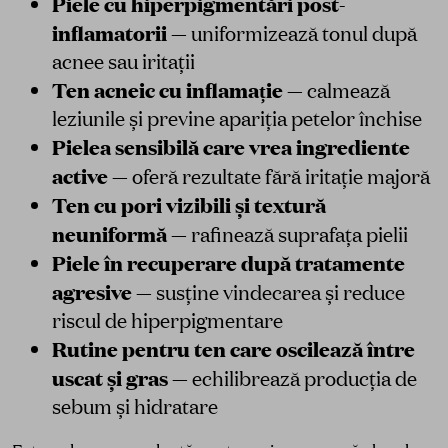
Piele cu hiperpigmentări post-
inflamatorii
— uniformizează tonul după
acnee sau iritații
Ten acneic cu inflamație
— calmează
leziunile și previne apariția petelor închise
Pielea sensibilă care vrea ingrediente
active
— oferă rezultate fără iritație majoră
Ten cu pori vizibili și textură
neuniformă
— rafinează suprafața pielii
Piele în recuperare după tratamente
agresive
— susține vindecarea și reduce
riscul de hiperpigmentare
Rutine pentru ten care oscilează între
uscat și gras
— echilibrează producția de
sebum și hidratare