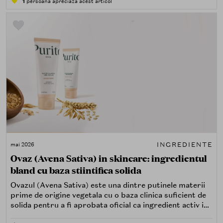
1
persoana apreciază acest articol
forma stereoizomera naturala, mai activa biologic.
INGREDIENTE
mai 2026
Ovaz (Avena Sativa) in skincare: ingredientul
bland cu baza stiintifica solida
Ovazul (Avena Sativa) este una dintre putinele materii
prime de origine vegetala cu o baza clinica suficient de
solida pentru a fi aprobata oficial ca ingredient activ in
produse dermo-cosmetice destinate pielii sensibile si