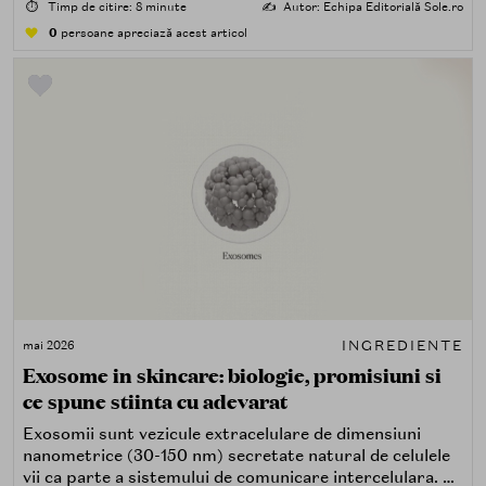
atopice. In dermatologie, ovazul coloidal - forma sa
⏱️
Timp de citire: 8 minute
✍️
Autor: Echipa Editorială Sole.ro
prelucrata si standardizata - este recunoscut de FDA
0
persoane apreciază acest articol
(Food and Drug Administration, SUA) ca ingredient
over-the-counter (OTC) protector al pielii inca din
1990, un statut pe care putine ingrediente cosmetice il
detin.
INGREDIENTE
mai 2026
Exosome in skincare: biologie, promisiuni si
ce spune stiinta cu adevarat
Exosomii sunt vezicule extracelulare de dimensiuni
nanometrice (30-150 nm) secretate natural de celulele
vii ca parte a sistemului de comunicare intercelulara. Ei