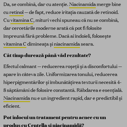
Da, se combină, dar cu atenție.
Niacinamida
merge bine
cu
retinol
— de fapt, reduce iritația cauzată de retinoid.
Cu
vitamina C
, mituri vechi spuneau că nu se combină,
dar cercetările moderne arată că pot fi folosite
împreună fără probleme. Dacă ai îndoieli, folosește
vitamina C
dimineața și
niacinamida
seara.
Cât timp durează până văd rezultate?
Efectul calmant — reducerea roșeții și a disconfortului —
apare în câteva zile. Uniformizarea tonului, reducerea
hiperpigmentărilor și îmbunătățirea texturii necesită 4-
8 săptămâni de folosire constantă. Răbdarea e esențială.
Niacinamida
nu e un ingredient rapid, dar e predictibil și
eficient.
Pot înlocui un tratament pentru acnee cu un
produs cu Centella și niacinamidă?