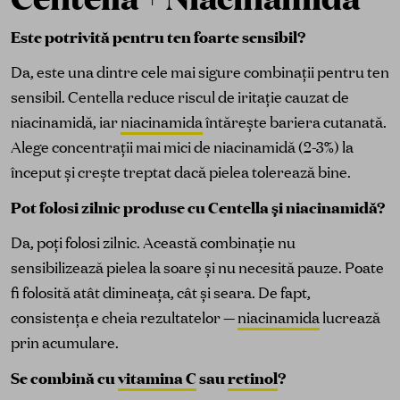
Este potrivită pentru ten foarte sensibil?
Da, este una dintre cele mai sigure combinații pentru ten
sensibil. Centella reduce riscul de iritație cauzat de
niacinamidă, iar
niacinamida
întărește bariera cutanată.
Alege concentrații mai mici de niacinamidă (2-3%) la
început și crește treptat dacă pielea tolerează bine.
Pot folosi zilnic produse cu Centella și niacinamidă?
Da, poți folosi zilnic. Această combinație nu
sensibilizează pielea la soare și nu necesită pauze. Poate
fi folosită atât dimineața, cât și seara. De fapt,
consistența e cheia rezultatelor —
niacinamida
lucrează
prin acumulare.
Se combină cu
vitamina C
sau
retinol
?