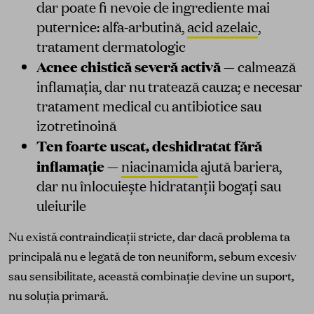
dar poate fi nevoie de ingrediente mai
puternice: alfa-arbutină,
acid azelaic
,
tratament dermatologic
Acnee chistică severă activă
— calmează
inflamația, dar nu tratează cauza; e necesar
tratament medical cu antibiotice sau
izotretinoină
Ten foarte uscat, deshidratat fără
inflamație
—
niacinamida
ajută bariera,
dar nu înlocuiește hidratanții bogați sau
uleiurile
Nu există contraindicații stricte, dar dacă problema ta
principală nu e legată de ton neuniform, sebum excesiv
sau sensibilitate, această combinație devine un suport,
nu soluția primară.