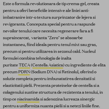
Este o formula revolutionara de tip crema-gel, creata
pentru a oferi beneficiile intensive ale liniei anti-
imbatranire intr-o textura surprinzator de lejera si
revigoranta. Conceputa special pentru a raspunde
nevoilor tenului care necesita regenerare fara a fi
supraincarcat, varianta "Zero" se absoarbe
instantaneu, fiind ideala pentru tenul mixt sau gras,
precum si pentru utilizarea in sezonul cald. Nucleul
formulei combina tehnologia de inalta
puritate
TECA
(
Centella Asiatica
) cu ingrediente de elita
precum
PDRN
(Sodium DNA) si Retinolul, oferind o
solutie completa pentru imbunatatirea densitatii si
elasticitatii pielii. Prezenta proteinelor de centella si a
colagenului sustine structura de rezistenta a tenului, in
timp ce
niacinamida
si adenozina lucreaza sinergic
pentru a uniformiza nuanta pielii si a netezi liniile fine.