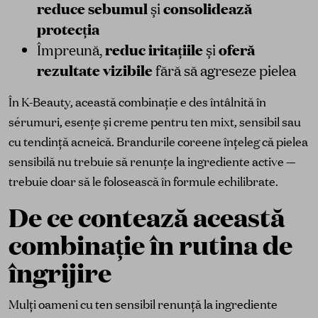
reduce sebumul
consolidează
și
protecția
reduc iritațiile
oferă
Împreună,
și
rezultate vizibile
fără să agreseze pielea
În K-Beauty, această combinație e des întâlnită în
sérumuri, esențe și creme pentru ten mixt, sensibil sau
cu tendință acneică. Brandurile coreene înțeleg că pielea
sensibilă nu trebuie să renunțe la ingrediente active —
trebuie doar să le folosească în formule echilibrate.
De ce contează această
combinație în rutina de
îngrijire
Mulți oameni cu ten sensibil renunță la ingrediente