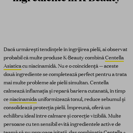
Dacă urmărești tendințele în îngrijirea pielii, ai observat
probabil că multe produse K-Beauty combină
Centella
Asiatica
cu niacinamidă. Nu e o coincidență — aceste
două ingrediente se completează perfect pentru a trata
mai multe probleme ale pielii simultan. Centella
calmează inflamația și repară bariera cutanată, în timp
ce
niacinamida
uniformizează tonul, reduce sebumul și
consolidează protecția pielii. Împreună, oferă un
echilibru ideal între calmare și corecție vizibilă. Multe
persoane cu ten sensibil evită ingredientele active de
teamă să nu provoace iritații, dar combinația Centella +