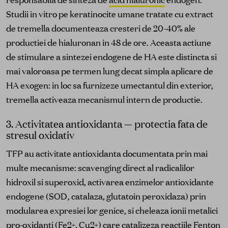
Studii in vitro pe keratinocite umane tratate cu extract
de tremella documenteaza cresteri de 20-40% ale
productiei de hialuronan in 48 de ore. Aceasta actiune
de stimulare a sintezei endogene de HA este distincta si
mai valoroasa pe termen lung decat simpla aplicare de
HA exogen: in loc sa furnizeze umectantul din exterior,
tremella activeaza mecanismul intern de productie.
3. Activitatea antioxidanta — protectia fata de
stresul oxidativ
TFP au activitate antioxidanta documentata prin mai
multe mecanisme: scavenging direct al radicalilor
hidroxil si superoxid, activarea enzimelor antioxidante
endogene (SOD, catalaza, glutatoin peroxidaza) prin
modularea expresiei lor genice, si cheleaza ionii metalici
pro-oxidanti (Fe2+, Cu2+) care catalizeza reactiile Fenton