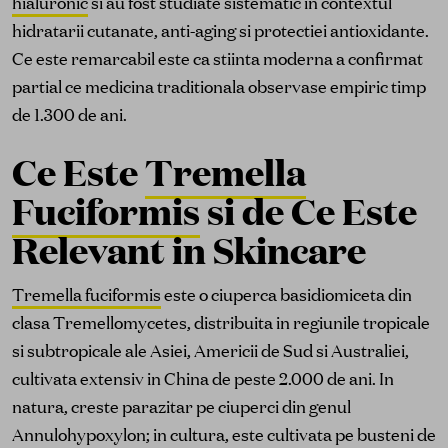
hialuronic
si au fost studiate sistematic in contextul
hidratarii cutanate, anti-aging si protectiei antioxidante.
Ce este remarcabil este ca stiinta moderna a confirmat
partial ce medicina traditionala observase empiric timp
de 1.300 de ani.
Ce Este
Tremella
Fuciformis
si de Ce Este
Relevant in Skincare
Tremella fuciformis
este o ciuperca basidiomiceta din
clasa Tremellomycetes, distribuita in regiunile tropicale
si subtropicale ale Asiei, Americii de Sud si Australiei,
cultivata extensiv in China de peste 2.000 de ani. In
natura, creste parazitar pe ciuperci din genul
Annulohypoxylon; in cultura, este cultivata pe busteni de