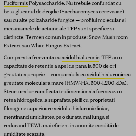
Fuciformis
Polysaccharide. Nu trebuie confundat cu
beta-glucanul de drojdie (Saccharomyces cerevisiae)
sau cu alte polizaharide fungice — profilul molecular si
mecanismele de actiune ale TFP sunt specifice si
distincte. Termen comun in produse: Snow Mushroom
Extract sau White Fungus Extract.
Comparatia frecventa cu
acidul hialuronic
: TFP au o
capacitate de retentie a apei de pana la 500 de ori
greutatea proprie — comparabila cu
acidul hialuronic
cu
greutate moleculara mare (HMW-HA, 500-1.200 kDa).
Structura lor ramificata tridimensionala formeaza o
retea hidrogelica la suprafata pielii cu proprietati
filmogene superioare acidului hialuronic liniar,
mentinand umiditatea pe o durata mai lunga si
reducand TEWL mai eficient in anumite conditii de
umiditate scazuta.