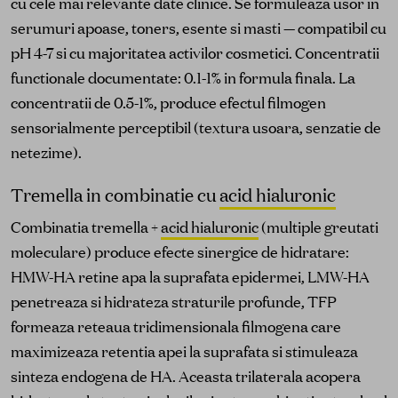
cu cele mai relevante date clinice. Se formuleaza usor in
serumuri apoase, toners, esente si masti — compatibil cu
pH 4-7 si cu majoritatea activilor cosmetici. Concentratii
functionale documentate: 0.1-1% in formula finala. La
concentratii de 0.5-1%, produce efectul filmogen
sensorialmente perceptibil (textura usoara, senzatie de
netezime).
Tremella in combinatie cu
acid hialuronic
Combinatia tremella +
acid hialuronic
(multiple greutati
moleculare) produce efecte sinergice de hidratare:
HMW-HA retine apa la suprafata epidermei, LMW-HA
penetreaza si hidrateza straturile profunde, TFP
formeaza reteaua tridimensionala filmogena care
maximizeaza retentia apei la suprafata si stimuleaza
sinteza endogena de HA. Aceasta trilaterala acopera