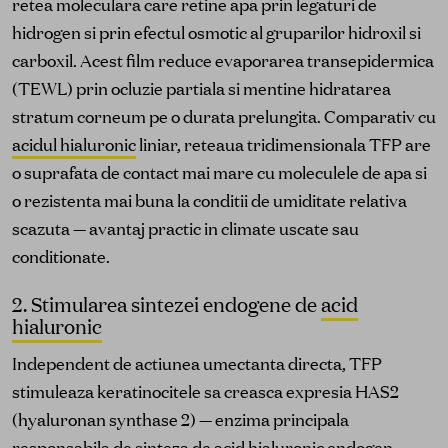
retea moleculara care retine apa prin legaturi de
hidrogen si prin efectul osmotic al gruparilor hidroxil si
carboxil. Acest film reduce evaporarea transepidermica
(TEWL) prin ocluzie partiala si mentine hidratarea
stratum corneum pe o durata prelungita. Comparativ cu
acidul hialuronic
liniar, reteaua tridimensionala TFP are
o suprafata de contact mai mare cu moleculele de apa si
o rezistenta mai buna la conditii de umiditate relativa
scazuta — avantaj practic in climate uscate sau
conditionate.
2. Stimularea sintezei endogene de
acid
hialuronic
Independent de actiunea umectanta directa, TFP
stimuleaza keratinocitele sa creasca expresia HAS2
(hyaluronan synthase 2) — enzima principala
responsabila de sinteza de
acid hialuronic
endogen.