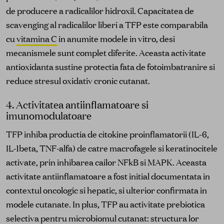
de producere a radicalilor hidroxil. Capacitatea de
scavenging al radicalilor liberi a TFP este comparabila
cu
vitamina C
in anumite modele in vitro, desi
mecanismele sunt complet diferite. Aceasta activitate
antioxidanta sustine protectia fata de fotoimbatranire si
reduce stresul oxidativ cronic cutanat.
4. Activitatea antiinflamatoare si
imunomodulatoare
TFP inhiba productia de citokine proinflamatorii (IL-6,
IL-1beta, TNF-alfa) de catre macrofagele si keratinocitele
activate, prin inhibarea cailor NFkB si MAPK. Aceasta
activitate antiinflamatoare a fost initial documentata in
contextul oncologic si hepatic, si ulterior confirmata in
modele cutanate. In plus, TFP au activitate prebi­otica
selectiva pentru microbiomul cutanat: structura lor