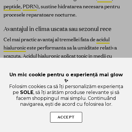
peptide
,
PDRN
), sustine hidratarea necesara pentru
procesele reparatoare nocturne.
Avantajul in clima uscata sau sezonul rece
Cel mai practic avantaj al tremellei fata de
acidul
hialuronic
este performanta sa la umiditate relativa
scazuta.
Acidul hialuronic
aplicat topic in medii cu
umiditate sub 40% poate extrage apa din straturile
profunde ale epidermei si o evapora, producand un efect
Un mic cookie pentru o experiență mai glow
paradoxal de deshidratare. TFP din tremella au o
✨
Folosim cookies ca să îți personalizăm experiența
capacitate de retentie a apei mai independenta de
pe
SOLE
, să îți arătăm produse relevante și să
umiditatea ambianta — un avantaj semnificativ in iarna,
facem shoppingul mai simplu. Continuând
navigarea, ești de acord cu folosirea lor.
in spatii climatizate sau in regiuni cu clima seaca. In
aceste conditii, tremella este umectantul preferat sau
ACCEPT
baza pentru combinatii cu HA.