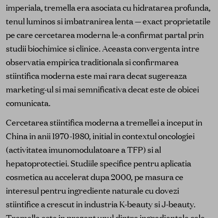
imperiala, tremella era asociata cu hidratarea profunda,
tenul luminos si imbatranirea lenta — exact proprietatile
pe care cercetarea moderna le-a confirmat partal prin
studii biochimice si clinice. Aceasta convergenta intre
observatia empirica traditionala si confirmarea
stiintifica moderna este mai rara decat sugereaza
marketing-ul si mai semnificativa decat este de obicei
comunicata.
Cercetarea stiintifica moderna a tremellei a inceput in
China in anii 1970-1980, initial in contextul oncologiei
(activitatea imunomodulatoare a TFP) si al
hepatoprotectiei. Studiile specifice pentru aplicatia
cosmetica au accelerat dupa 2000, pe masura ce
interesul pentru ingrediente naturale cu dovezi
stiintifice a crescut in industria K-beauty si J-beauty.
Tremella este in prezent unul dintre ingredientele cele