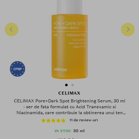
CELIMAX
CELIMAX Pore+Dark Spot Brightening Serum, 30 ml
- ser de fata formulat cu Acid Tranexamic si
Niacinamida, care contribuie la obtinerea unui ten
luminos si la reducerea vizibilitatii porilor
11 de review-uri
30 ml
IN STOC