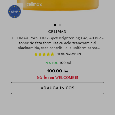
CELIMAX
CELIMAX Pore+Dark Spot Brightening Pad, 40 buc -
toner de fata formulat cu acid tranexamic si
niacinamida, care contribuie la uniformizarea
nuantei pielii si la rafinarea aspectului porilor
11 de review-uri
100 ml
IN STOC
100.00
lei
85 lei
cu WELCOME15
ADAUGA IN COS