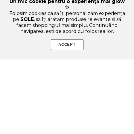
Un mic cookie pentru o experiență mai glow
✨
Folosim cookies ca să îți personalizăm experiența
pe
SOLE
, să îți arătăm produse relevante și să
facem shoppingul mai simplu. Continuând
navigarea, ești de acord cu folosirea lor.
SOLE – beauty fără zgomot.
ACCEPT
Produse autentice, conforme UE, alese responsabil.
Categorii Produse
Contul meu & SOLE CLUB
Ajutor & Siguranță
Sole.ro & Comunitate