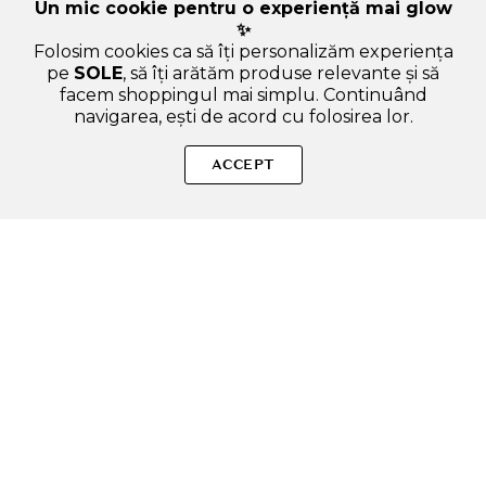
Un mic cookie pentru o experiență mai glow
✨
Folosim cookies ca să îți personalizăm experiența
pe
SOLE
, să îți arătăm produse relevante și să
facem shoppingul mai simplu. Continuând
navigarea, ești de acord cu folosirea lor.
SOLE – beauty fără zgomot.
ACCEPT
Produse autentice, conforme UE, alese responsabil.
Categorii Produse
Contul meu & SOLE CLUB
Ajutor & Siguranță
Sole.ro & Comunitate