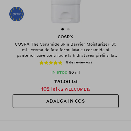
COSRX
COSRX The Ceramide Skin Barrier Moisturizer, 80
ml - crema de fata formulata cu ceramide si
pantenol, care contribuie la hidratarea pielii si la
mentinerea barierei de protectie a pielii degradate,
8 de review-uri
sensibile sau predispuse la iritatii
80 ml
IN STOC
120.00
lei
102 lei
cu WELCOME15
ADAUGA IN COS