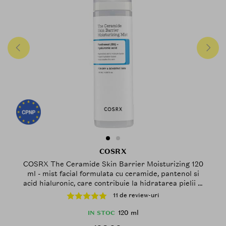
COSRX
COSRX The Ceramide Skin Barrier Moisturizing 120
ml - mist facial formulata cu ceramide, pantenol si
acid hialuronic, care contribuie la hidratarea pielii si
la metinerea confortului cutanat
11 de review-uri
120 ml
IN STOC