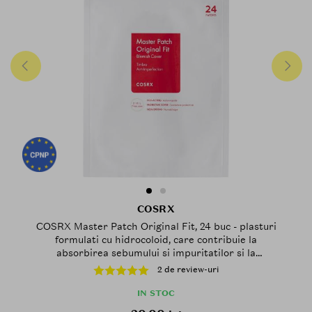
COSRX
COSRX Master Patch Original Fit, 24 buc - plasturi
formulati cu hidrocoloid, care contribuie la
absorbirea sebumului si impuritatilor si la
mentinerea unei bariere protectoare pentru zona cu
2 de review-uri
imperfectiuni
IN STOC