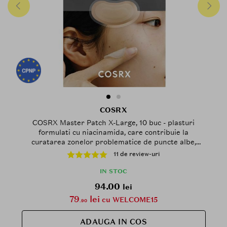
COSRX
COSRX Master Patch X-Large, 10 buc - plasturi
formulati cu niacinamida, care contribuie la
curatarea zonelor problematice de puncte albe,
puncte negre, pustule si papule si la mentinerea
11 de review-uri
hidratarii suprafetei pielii
IN STOC
94.00
lei
79
lei
cu WELCOME15
.90
ADAUGA IN COS