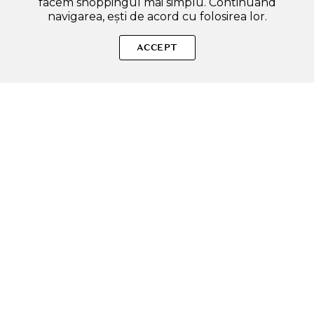
facem shoppingul mai simplu. Continuând
navigarea, ești de acord cu folosirea lor.
SOLE – beauty fără zgomot.
ACCEPT
Produse autentice, conforme UE, alese responsabil.
Categorii Produse
Contul meu & SOLE CLUB
Ajutor & Siguranță
Sole.ro & Comunitate