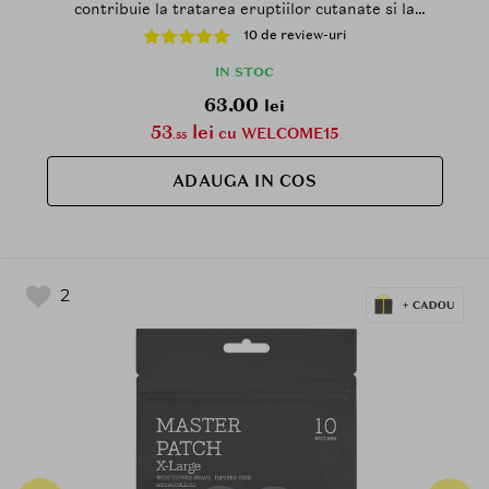
contribuie la tratarea eruptiilor cutanate si la
metinerea umiditatii pentru a preveni aparitia altor
10 de review-uri
eruptii
IN STOC
63.00
lei
53
lei
cu WELCOME15
.55
ADAUGA IN COS
2