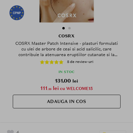
COSRX
COSRX Master Patch Intensive - plasturi formulati
cu ulei de arbore de ceai si acid salicilic, care
contribuie la atenuarea eruptiilor cutanate si la
mentinerea hidratarii optime
8 de review-uri
IN STOC
131.00
lei
111
lei
cu WELCOME15
.35
ADAUGA IN COS
4