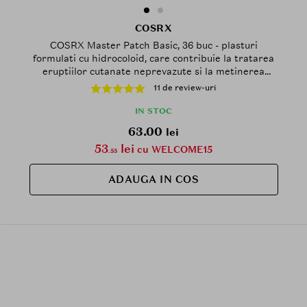
COSRX
COSRX Master Patch Basic, 36 buc - plasturi
formulati cu hidrocoloid, care contribuie la tratarea
eruptiilor cutanate neprevazute si la metinerea
umiditatii pentru a preveni aparitia altor eruptii
11 de review-uri
IN STOC
63.00
lei
53
lei
cu WELCOME15
.55
ADAUGA IN COS