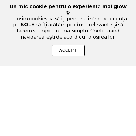
Un mic cookie pentru o experiență mai glow
✨
Folosim cookies ca să îți personalizăm experiența
pe
SOLE
, să îți arătăm produse relevante și să
facem shoppingul mai simplu. Continuând
navigarea, ești de acord cu folosirea lor.
SOLE – beauty fără zgomot.
ACCEPT
Produse autentice, conforme UE, alese responsabil.
Categorii Produse
Contul meu & SOLE CLUB
Ajutor & Siguranță
Sole.ro & Comunitate