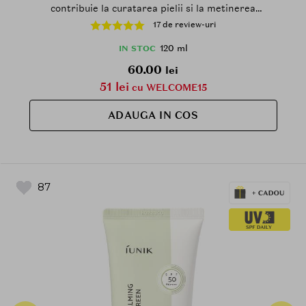
contribuie la curatarea pielii si la metinerea
confortului cutanat - 120 ml
17 de review-uri
120 ml
IN STOC
60.00
lei
51 lei
cu WELCOME15
ADAUGA IN COS
87