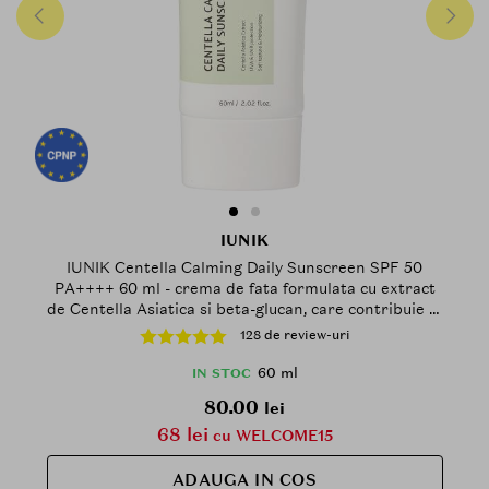
IUNIK
IUNIK Centella Calming Daily Sunscreen SPF 50
PA++++ 60 ml - crema de fata formulata cu extract
de Centella Asiatica si beta-glucan, care contribuie la
calmarea pielii sensibile si la atenuarea ridurilor,
128 de review-uri
Daily
60 ml
IN STOC
80.00
lei
68 lei
cu WELCOME15
ADAUGA IN COS