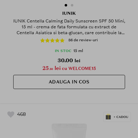
IUNIK
IUNIK Centella Calming Daily Sunscreen SPF 50 Mini,
15 ml - crema de fata formulata cu extract de
Centella Asiatica si beta-glucan, care contribuie la
calmarea pielii sensibile predispusa la roseata, Daily
86 de review-uri
15 ml
IN STOC
30.00
lei
25
lei
cu WELCOME15
.50
ADAUGA IN COS
468