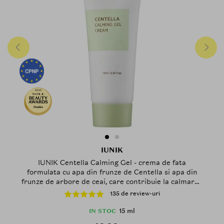
2025
Finalist
IUNIK
IUNIK Centella Calming Gel - crema de fata
formulata cu apa din frunze de Centella si apa din
frunze de arbore de ceai, care contribuie la calmarea
pielii sensibile si la ameliorarea pielii stresate sau
135 de review-uri
predispusa la acnee - 15 ml
15 ml
IN STOC