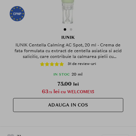
IUNIK
IUNIK Centella Calming AC Spot, 20 ml - Crema de
fata formulata cu extract de centella asiatica si acid
salicilic, care contribuie la calmarea pielii cu
probleme si la reducerea petelor de acnee
31 de review-uri
20 ml
IN STOC
75.00
lei
63
lei
cu WELCOME15
.75
ADAUGA IN COS