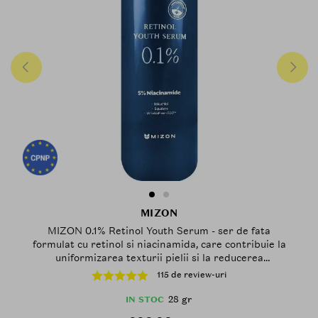
MIZON
MIZON 0.1% Retinol Youth Serum - ser de fata
formulat cu retinol si niacinamida, care contribuie la
uniformizarea texturii pielii si la reducerea
aspectului porilor - 28 gr
115 de review-uri
28 gr
IN STOC