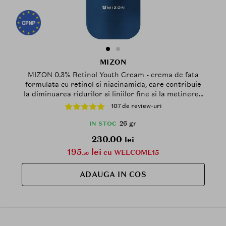
MIZON
MIZON 0.3% Retinol Youth Cream - crema de fata
formulata cu retinol si niacinamida, care contribuie
la diminuarea ridurilor si liniilor fine si la metinerea
unui aspect mai luminos - 26 gr
107 de review-uri
26 gr
IN STOC
230.00
lei
195
lei
cu WELCOME15
.50
ADAUGA IN COS