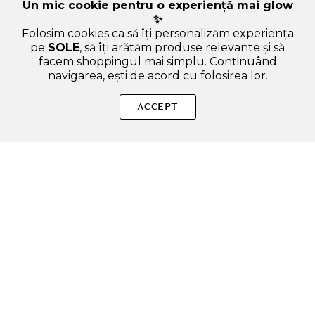
Un mic cookie pentru o experiență mai glow
✨
Folosim cookies ca să îți personalizăm experiența
pe
SOLE
, să îți arătăm produse relevante și să
facem shoppingul mai simplu. Continuând
navigarea, ești de acord cu folosirea lor.
SOLE – beauty fără zgomot.
ACCEPT
Produse autentice, conforme UE, alese responsabil.
Categorii Produse
Contul meu & SOLE CLUB
Ajutor & Siguranță
Sole.ro & Comunitate