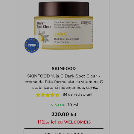
SKINFOOD
SKINFOOD Yuja C Dark Spot Clear -
crema de fata formulata cu vitamina C
stabilizata si niacinamida, care
contribuie la estomparea petelor
56 de review-uri
pigmentare si la mentinerea
luminozitatii pielii - 70 ml
70 ml
IN STOC
220.00
lei
112
lei
cu WELCOME15
.20