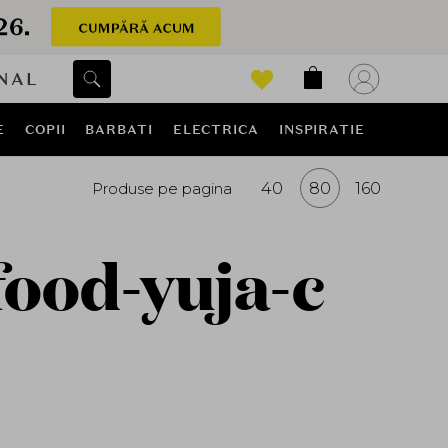
NAL
E
COPII
BARBATI
ELECTRICA
INSPIRATIE
Produse pe pagina
40
80
160
food-yuja-c