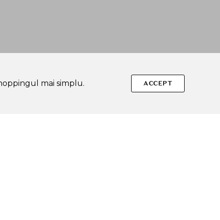
shoppingul mai simplu.
ACCEPT
Urmareste-ne