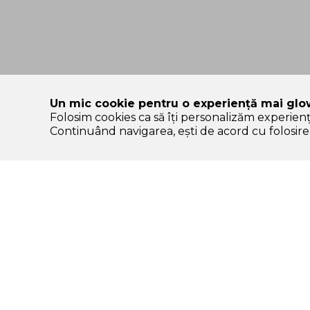
Un mic cookie pentru o experiență mai glo
Folosim cookies ca să îți personalizăm experien
SOLE – platformă de beauty construită pe încredere, nu pe
Continuând navigarea, ești de acord cu folosirea
Categorii Produse
Contul meu & SOLE
CLUB
K-start
Autentificare /
Protectie solara
Înregistrare
Ten
Comenzile mele
Machiaj
Lista de favorite
Par
CashBack & puncte
Corp
SOLE CLUB – beneficii
Igiena dentara