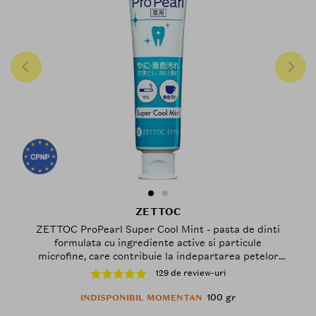
ZETTOC
ZETTOC ProPearl Super Cool Mint - pasta de dinti
formulata cu ingrediente active si particule
microfine, care contribuie la indepartarea petelor
persistente cauzate de fumat, cafea sau vin si la
129 de review-uri
mentinerea respiratiei proaspete - 100 gr
100 gr
INDISPONIBIL MOMENTAN