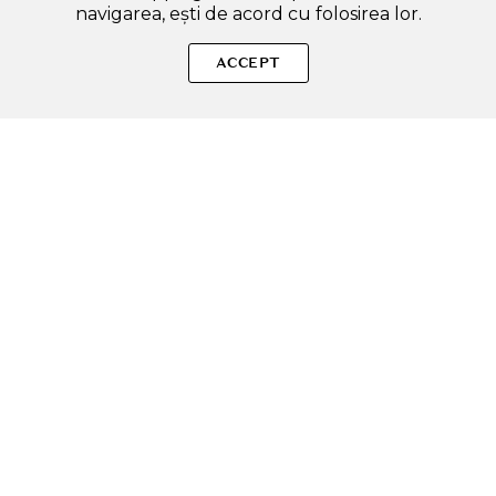
navigarea, ești de acord cu folosirea lor.
SOLE – beauty fără zgomot.
ACCEPT
Produse autentice, conforme UE, alese responsabil.
Categorii Produse
Contul meu & SOLE CLUB
Ajutor & Siguranță
Sole.ro & Comunitate