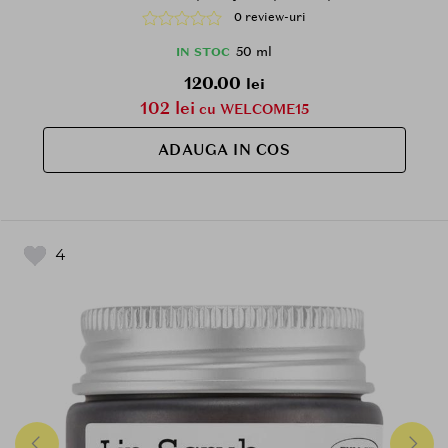
radiatiilor UV si la metinerea aspectului hidratat,
0 review-uri
Daily
50 ml
IN STOC
120.00
lei
102 lei
cu WELCOME15
ADAUGA IN COS
4