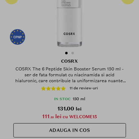
COSRX
COSRX The 6 Peptide Skin Booster Serum 150 ml -
ser de fata formulat cu niacinamida si acid
hialuronic, care contribuie la uniformizarea nuantei
pielii si la mentinerea nivelului de hidratare cutanata
11 de review-uri
150 ml
IN STOC
131.00
lei
111
lei
cu WELCOME15
.35
ADAUGA IN COS