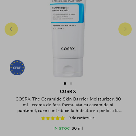
COSRX
COSRX The Ceramide Skin Barrier Moisturizer, 80
ml - crema de fata formulata cu ceramide si
pantenol, care contribuie la hidratarea pielii si la
mentinerea barierei de protectie a pielii degradate,
9 de review-uri
sensibile sau predispuse la iritatii
80 ml
IN STOC