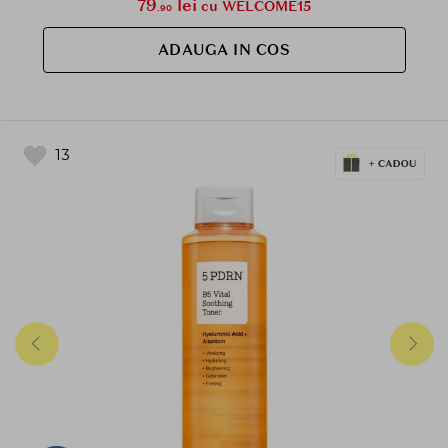
79
lei
cu WELCOME15
.90
ADAUGA IN COS
13