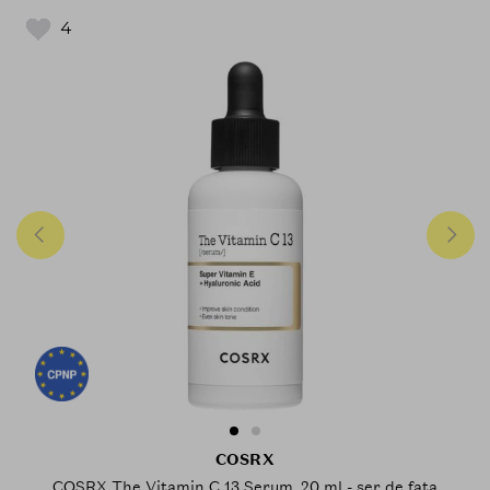
4
COSRX
COSRX The Vitamin C 13 Serum, 20 ml - ser de fata