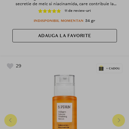
secretie de melc si niacinamida, care contribuie la
stralucirea tenului si la mentinerea hidratarii pielii
11 de review-uri
34 gr
INDISPONIBIL MOMENTAN
ADAUGA LA FAVORITE
29