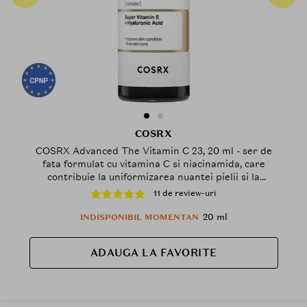
COSRX
COSRX Advanced The Vitamin C 23, 20 ml - ser de
fata formulat cu vitamina C si niacinamida, care
contribuie la uniformizarea nuantei pielii si la
estomparea hiperpigmentarii
11 de review-uri
20 ml
INDISPONIBIL MOMENTAN
ADAUGA LA FAVORITE