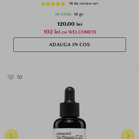
mentinerea confortului pielii
16 de review-uri
19 gr
IN STOC
120.00
lei
102 lei
cu WELCOME15
ADAUGA IN COS
10