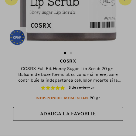
COSRX
COSRX Full Fit Honey Sugar Lip Scrub 20 gr -
Balsam de buze formulat cu zahar si miere, care
contribuie la indepartarea celulelor moarte si la
mentinerea hidratarii buzelor
8 de review-uri
20 gr
INDISPONIBIL MOMENTAN
ADAUGA LA FAVORITE