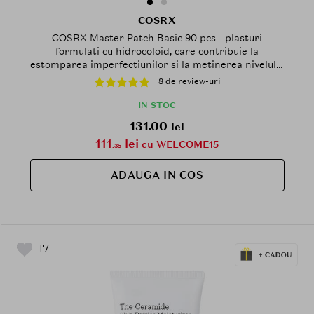
COSRX
COSRX Master Patch Basic 90 pcs - plasturi
formulati cu hidrocoloid, care contribuie la
estomparea imperfectiunilor si la metinerea nivelului
optim de hidratare pentru a preveni extinderea
8 de review-uri
problemelor
IN STOC
131.00
lei
111
lei
cu WELCOME15
.35
ADAUGA IN COS
17