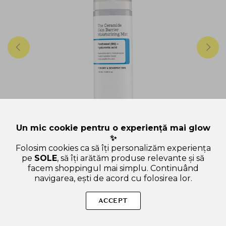
Un mic cookie pentru o experiență mai glow
✨
Folosim cookies ca să îți personalizăm experiența
COSRX
pe
SOLE
, să îți arătăm produse relevante și să
COSRX The Ceramide Skin Barrier Moisturizing 120
facem shoppingul mai simplu. Continuând
ml - mist facial formulata cu ceramide, pantenol si
navigarea, ești de acord cu folosirea lor.
acid hialuronic, care contribuie la hidratarea pielii si
la metinerea confortului cutanat
12 de review-uri
ACCEPT
120 ml
IN STOC