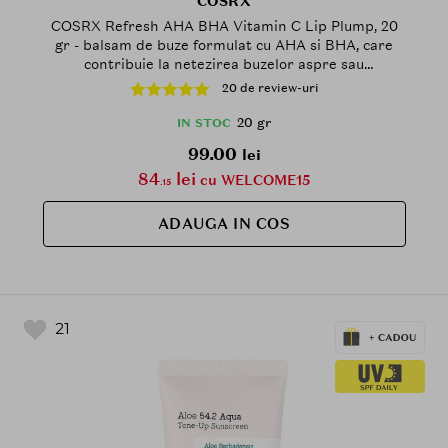
COSRX
COSRX Refresh AHA BHA Vitamin C Lip Plump, 20
gr - balsam de buze formulat cu AHA si BHA, care
contribuie la netezirea buzelor aspre sau
deshidratate si la mentinerea aspectului plin, ferm si
20 de review-uri
revitalizat
20 gr
IN STOC
99.00
lei
84
lei
cu WELCOME15
.15
ADAUGA IN COS
21