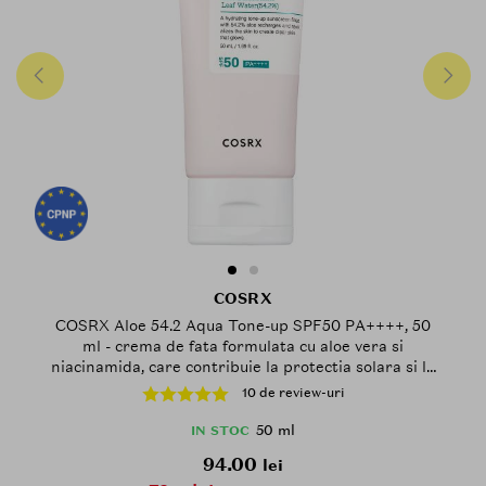
COSRX
COSRX Aloe 54.2 Aqua Tone-up SPF50 PA++++, 50
ml - crema de fata formulata cu aloe vera si
niacinamida, care contribuie la protectia solara si la
uniformizarea aspectului tenului, Daily
10 de review-uri
50 ml
IN STOC
94.00
lei