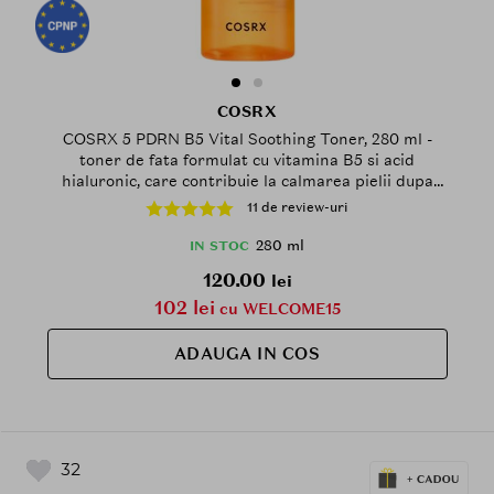
COSRX
COSRX 5 PDRN B5 Vital Soothing Toner, 280 ml -
toner de fata formulat cu vitamina B5 si acid
hialuronic, care contribuie la calmarea pielii dupa
curatare si la mentinerea barierei naturale a pielii
11 de review-uri
280 ml
IN STOC
120.00
lei
102 lei
cu WELCOME15
ADAUGA IN COS
32