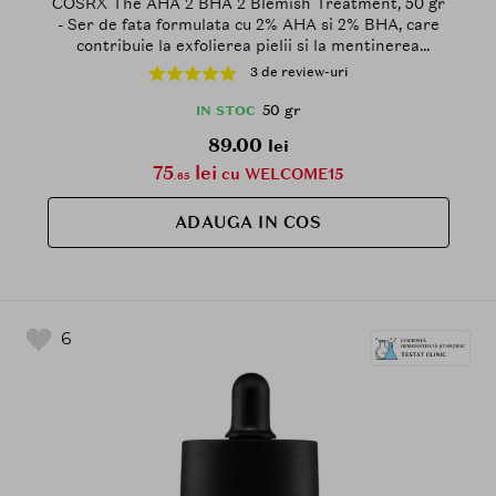
COSRX The AHA 2 BHA 2 Blemish Treatment, 50 gr
- Ser de fata formulata cu 2% AHA si 2% BHA, care
contribuie la exfolierea pielii si la mentinerea
confortului pielii
3 de review-uri
50 gr
IN STOC
89.00
lei
75
lei
cu WELCOME15
.65
ADAUGA IN COS
6