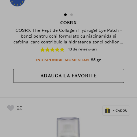
COSRX
COSRX The Peptide Collagen Hydrogel Eye Patch -
benzi pentru ochi formulate cu niacinamida si
cafeina, care contribuie la hidratarea zonei ochilor si
la mentinerea confortului pielii
13 de review-uri
85 gr
INDISPONIBIL MOMENTAN
ADAUGA LA FAVORITE
20