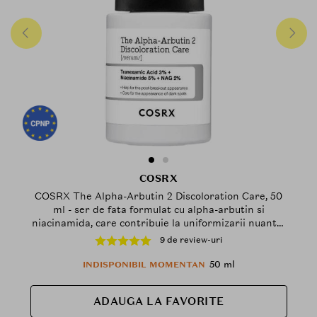
COSRX
COSRX The Alpha-Arbutin 2 Discoloration Care, 50
ml - ser de fata formulat cu alpha-arbutin si
niacinamida, care contribuie la uniformizarii nuantei
pielii si la reducerea aspectului petelor post-acnee si
9 de review-uri
al hiperpigmentarii
50 ml
INDISPONIBIL MOMENTAN
ADAUGA LA FAVORITE