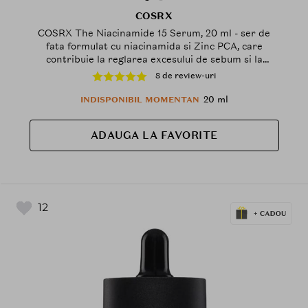
COSRX
COSRX The Niacinamide 15 Serum, 20 ml - ser de
fata formulat cu niacinamida si Zinc PCA, care
contribuie la reglarea excesului de sebum si la
diminuarea aspectului porilor dilatati
8 de review-uri
20 ml
INDISPONIBIL MOMENTAN
ADAUGA LA FAVORITE
12