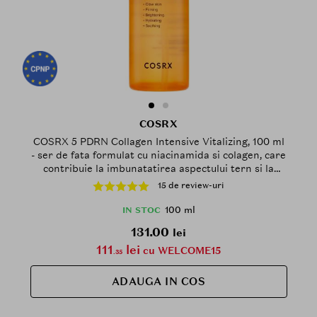
COSRX
COSRX 5 PDRN Collagen Intensive Vitalizing, 100 ml
- ser de fata formulat cu niacinamida si colagen, care
contribuie la imbunatatirea aspectului tern si la
sustinerea barierei naturale a pielii
15 de review-uri
100 ml
IN STOC
131.00
lei
111
lei
cu WELCOME15
.35
ADAUGA IN COS