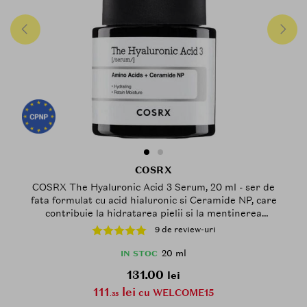
COSRX
COSRX The Hyaluronic Acid 3 Serum, 20 ml - ser de
fata formulat cu acid hialuronic si Ceramide NP, care
contribuie la hidratarea pielii si la mentinerea
nivelului optim de hidratare
9 de review-uri
20 ml
IN STOC
131.00
lei
111
lei
cu WELCOME15
.35