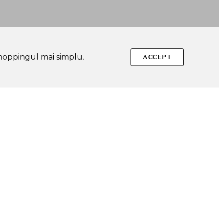
shoppingul mai simplu.
ACCEPT
Urmareste-ne