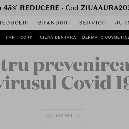
REDUCERI
BRANDURI
SERVICII
JUR
J
PAR
CORP
IGIENA DENTARA
DERMATO COSMETIC
ru prevenirea 
virusul Covid 1
CATEGORII