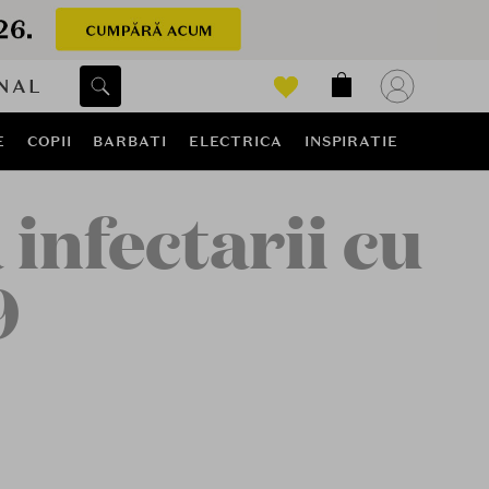
NAL
E
COPII
BARBATI
ELECTRICA
INSPIRATIE
infectarii cu
9