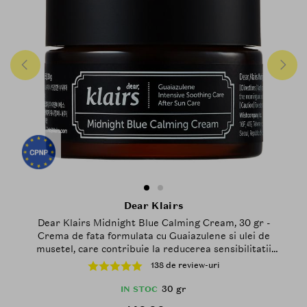
Dear Klairs
Dear Klairs Midnight Blue Calming Cream, 30 gr -
Crema de fata formulata cu Guaiazulene si ulei de
musetel, care contribuie la reducerea sensibilitatii
pielii si la mentinerea confortului cutanat
138 de review-uri
30 gr
IN STOC