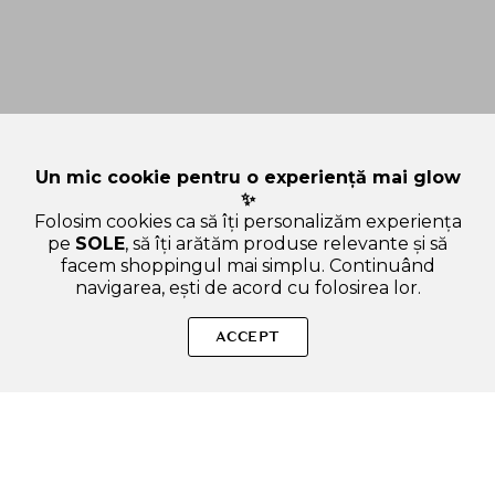
Un mic cookie pentru o experiență mai glow
✨
Folosim cookies ca să îți personalizăm experiența
pe
SOLE
, să îți arătăm produse relevante și să
facem shoppingul mai simplu. Continuând
navigarea, ești de acord cu folosirea lor.
SOLE – beauty fără zgomot.
ACCEPT
Produse autentice, conforme UE, alese responsabil.
Categorii Produse
Contul meu & SOLE CLUB