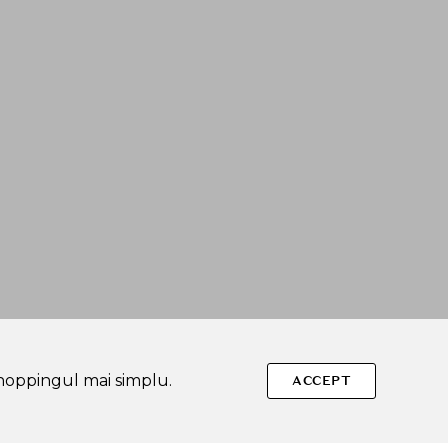
shoppingul mai simplu.
ACCEPT
Urmareste-ne