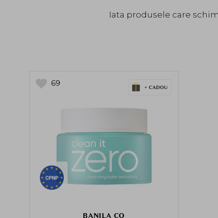
Iata produsele care schimb
69
BANILA CO