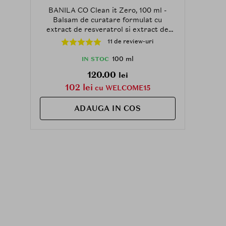
BANILA CO Clean it Zero, 100 ml -
Balsam de curatare formulat cu
extract de resveratrol si extract de
ulei de strugure, care contribuie la
11 de review-uri
indepartarea machiajului rezistent la
apa si la mentinerea nivelului optim de
100 ml
IN STOC
hidratare
120.00
lei
102 lei
cu WELCOME15
ADAUGA IN COS