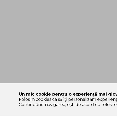
Un mic cookie pentru o experiență mai glo
Folosim cookies ca să îți personalizăm experien
SOLE – platformă de beauty construită pe încredere, nu pe
Continuând navigarea, ești de acord cu folosirea
Categorii Produse
Contul meu & SOLE