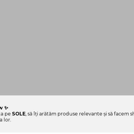
w ✨
ța pe
SOLE
, să îți arătăm produse relevante și să facem 
 hype.
 lor.
Ajutor & Siguranță
Sole.ro & Comunitate