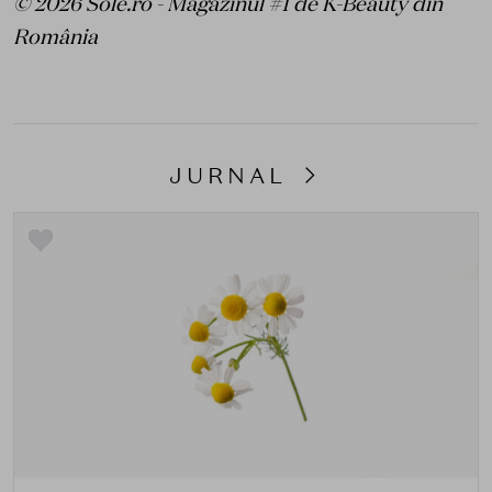
© 2026 Sole.ro - Magazinul #1 de K-Beauty din
România
JURNAL