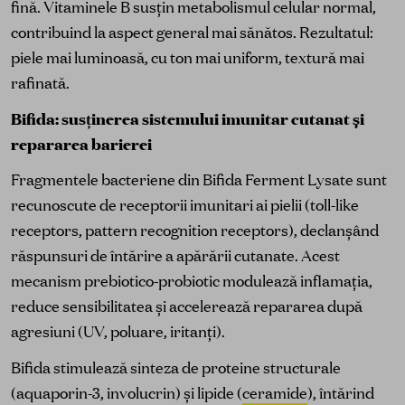
fină. Vitaminele B susțin metabolismul celular normal,
contribuind la aspect general mai sănătos. Rezultatul:
piele mai luminoasă, cu ton mai uniform, textură mai
rafinată.
Bifida: susținerea sistemului imunitar cutanat și
repararea barierei
Fragmentele bacteriene din Bifida Ferment Lysate sunt
recunoscute de receptorii imunitari ai pielii (toll-like
receptors, pattern recognition receptors), declanșând
răspunsuri de întărire a apărării cutanate. Acest
mecanism prebiotico-probiotic modulează inflamația,
reduce sensibilitatea și accelerează repararea după
agresiuni (UV, poluare, iritanți).
Bifida stimulează sinteza de proteine structurale
(aquaporin-3, involucrin) și lipide (
ceramide
), întărind