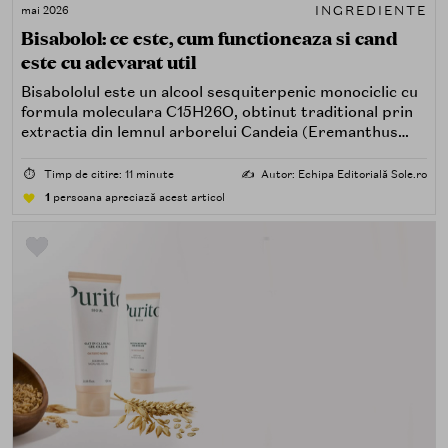
INGREDIENTE
mai 2026
Bisabolol: ce este, cum functioneaza si cand
este cu adevarat util
Bisabololul este un alcool sesquiterpenic monociclic cu
formula moleculara C15H26O, obtinut traditional prin
extractia din lemnul arborelui Candeia (Eremanthus
erythropappus), endemic in Brazilia, sau sintetizat pe
cale biochimica. In nomenclatura INCI apare ca
⏱️
Timp de citire: 11 minute
✍️
Autor: Echipa Editorială Sole.ro
Bisabolol sau Alpha-Bisabolol, ultima denumire indicand
1
persoana apreciază acest articol
forma stereoizomera naturala, mai activa biologic.