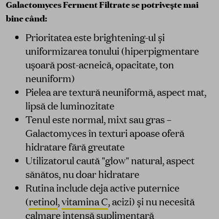
Galactomyces Ferment Filtrate se potrivește mai
bine când:
Prioritatea este brightening-ul și
uniformizarea tonului (hiperpigmentare
ușoară post-acneică, opacitate, ton
neuniform)
Pielea are textură neuniformă, aspect mat,
lipsă de luminozitate
Tenul este normal, mixt sau gras –
Galactomyces în texturi apoase oferă
hidratare fără greutate
Utilizatorul caută "glow" natural, aspect
sănătos, nu doar hidratare
Rutina include deja active puternice
(
retinol
,
vitamina C
, acizi) și nu necesită
calmare intensă suplimentară