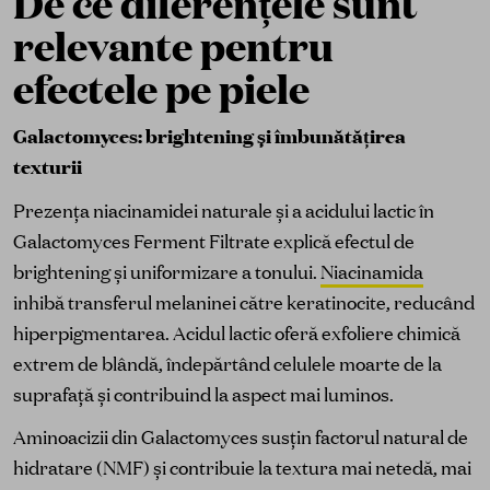
De ce diferențele sunt
relevante pentru
efectele pe piele
Galactomyces: brightening și îmbunătățirea
texturii
Prezența niacinamidei naturale și a acidului lactic în
Galactomyces Ferment Filtrate explică efectul de
brightening și uniformizare a tonului.
Niacinamida
inhibă transferul melaninei către keratinocite, reducând
hiperpigmentarea. Acidul lactic oferă exfoliere chimică
extrem de blândă, îndepărtând celulele moarte de la
suprafață și contribuind la aspect mai luminos.
Aminoacizii din Galactomyces susțin factorul natural de
hidratare (NMF) și contribuie la textura mai netedă, mai