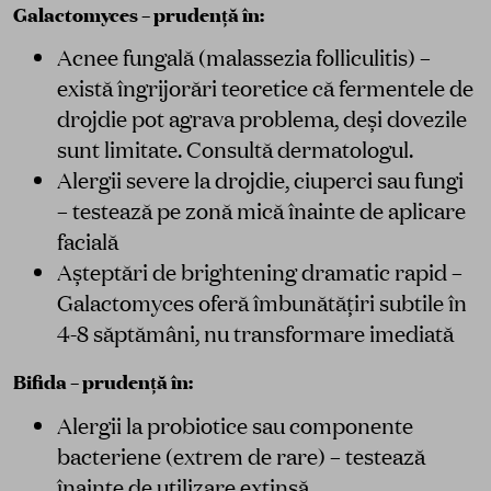
Galactomyces – prudență în:
Acnee fungală (malassezia folliculitis) –
există îngrijorări teoretice că fermentele de
drojdie pot agrava problema, deși dovezile
sunt limitate. Consultă dermatologul.
Alergii severe la drojdie, ciuperci sau fungi
– testează pe zonă mică înainte de aplicare
facială
Așteptări de brightening dramatic rapid –
Galactomyces oferă îmbunătățiri subtile în
4-8 săptămâni, nu transformare imediată
Bifida – prudență în:
Alergii la probiotice sau componente
bacteriene (extrem de rare) – testează
înainte de utilizare extinsă