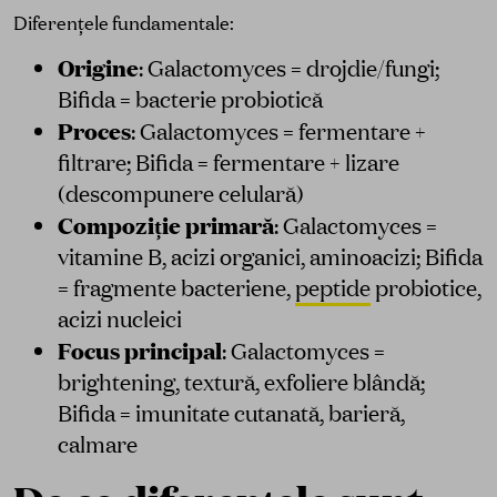
Diferențele fundamentale:
Origine
: Galactomyces = drojdie/fungi;
Bifida = bacterie probiotică
Proces
: Galactomyces = fermentare +
filtrare; Bifida = fermentare + lizare
(descompunere celulară)
Compoziție primară
: Galactomyces =
vitamine B, acizi organici, aminoacizi; Bifida
= fragmente bacteriene,
peptide
probiotice,
acizi nucleici
Focus principal
: Galactomyces =
brightening, textură, exfoliere blândă;
Bifida = imunitate cutanată, barieră,
calmare