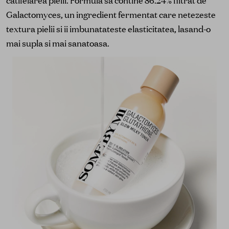
catifelarea pielii. Formula sa contine 86.24% filtrat de
Galactomyces, un ingredient fermentat care netezeste
textura pielii si ii imbunatateste elasticitatea, lasand-o
mai supla si mai sanatoasa.