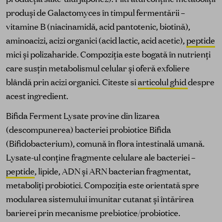
produși de Galactomyces în timpul fermentării –
vitamine B (niacinamidă, acid pantotenic, biotină),
aminoacizi, acizi organici (acid lactic, acid acetic),
peptide
mici și polizaharide. Compoziția este bogată în nutrienți
care susțin metabolismul celular și oferă exfoliere
blândă prin acizi organici. Citeste si
articolul ghid
despre
acest ingredient.
Bifida Ferment Lysate provine din lizarea
(descompunerea) bacteriei probiotice Bifida
(Bifidobacterium), comună în flora intestinală umană.
Lysate-ul conține fragmente celulare ale bacteriei –
peptide
, lipide, ADN și ARN bacterian fragmentat,
metaboliți probiotici. Compoziția este orientată spre
modularea sistemului imunitar cutanat și întărirea
barierei prin mecanisme prebiotice/probiotice.