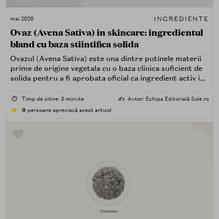
INGREDIENTE
mai 2026
Ovaz (Avena Sativa) in skincare: ingredientul
bland cu baza stiintifica solida
Ovazul (Avena Sativa) este una dintre putinele materii
prime de origine vegetala cu o baza clinica suficient de
solida pentru a fi aprobata oficial ca ingredient activ in
produse dermo-cosmetice destinate pielii sensibile si
atopice. In dermatologie, ovazul coloidal - forma sa
⏱️
Timp de citire: 8 minute
✍️
Autor: Echipa Editorială Sole.ro
prelucrata si standardizata - este recunoscut de FDA
0
persoane apreciază acest articol
(Food and Drug Administration, SUA) ca ingredient
over-the-counter (OTC) protector al pielii inca din
1990, un statut pe care putine ingrediente cosmetice il
detin.