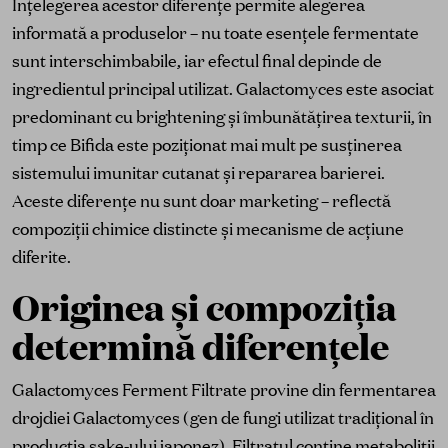
Înțelegerea acestor diferențe permite alegerea
informată a produselor – nu toate esențele fermentate
sunt interschimbabile, iar efectul final depinde de
ingredientul principal utilizat. Galactomyces este asociat
predominant cu brightening și îmbunătățirea texturii, în
timp ce Bifida este poziționat mai mult pe susținerea
sistemului imunitar cutanat și repararea barierei.
Aceste diferențe nu sunt doar marketing – reflectă
compoziții chimice distincte și mecanisme de acțiune
diferite.
Originea și compoziția
determină diferențele
Galactomyces Ferment Filtrate provine din fermentarea
drojdiei Galactomyces (gen de fungi utilizat tradițional în
producția sake-ului japonez). Filtratul conține metaboliții