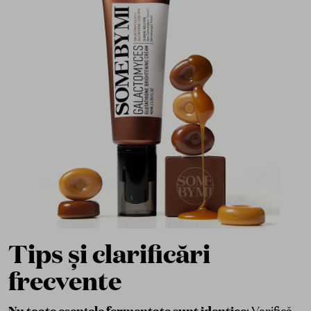
Tips și clarificări
frecvente
Nu toate esențele fermentate sunt identice
: Verifică