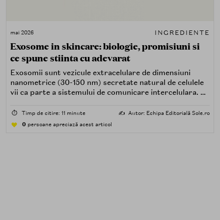
INGREDIENTE
mai 2026
Exosome in skincare: biologie, promisiuni si
ce spune stiinta cu adevarat
Exosomii sunt vezicule extracelulare de dimensiuni
nanometrice (30-150 nm) secretate natural de celulele
vii ca parte a sistemului de comunicare intercelulara. Ei
transporta un cargo molecular complex: ARN mesager,
microARN (miRNA), proteine de semnalizare, factori de
⏱️
Timp de citire: 11 minute
✍️
Autor: Echipa Editorială Sole.ro
crestere si lipide bioactive. In esenta, exosomii sunt
0
persoane apreciază acest articol
mesageri biologici care transmit instructiuni de la o
celula la alta, moduland procese precum regenerarea
tisulara, inflamatia si diferentierea celulara.