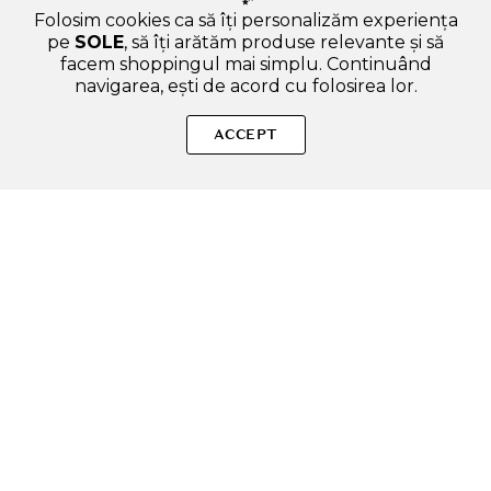
Folosim cookies ca să îți personalizăm experiența
pe
SOLE
, să îți arătăm produse relevante și să
facem shoppingul mai simplu. Continuând
navigarea, ești de acord cu folosirea lor.
Sperăm că articolul ți-a fost util și ți-a răspuns la toate
întrebările legate de Galactomyces Ferment Filtrate vs. Bifida
ACCEPT
Ferment Lysate: diferențe reale. Dacă mai ai curiozități sau
vrei să afli și alte lucruri interesante, scrie-ne oricând!
SOLE – beauty fără zgomot.
Produse autentice, conforme UE, alese responsabil.
Categorii Produse
Contul meu & SOLE CLUB
Ajutor & Siguranță