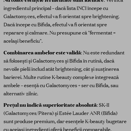
ingredientul principal – dacă lista INCI începe cu
Galactomyces, efectul va fi orientat spre brightening.
Dacă începe cu Bifida, efectul va fi orientat spre
reparare și calmare. Nu presupune că "fermentat =
același beneficiu".
Combinarea ambelor este validă
: Nu este redundant
să folosești și Galactomyces și Bifida în rutină, dacă
nevoile pielii includ atât brightening, cât și susținerea
barierei. Multe rutine K-beauty complexe integrează
ambele – esență cu Galactomyces + ser cu Bifida, sau
alternativ zilnic.
Prețul nu indică superioritate absolută
: SK-II
(Galactomyces/Pitera) și Estée Lauder ANR (Bifida)
sunt produse premium, dar esențele K-beauty bugetare
cu aceiași ingredienți oferă beneficii comparabile.