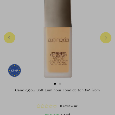
Candleglow Soft Luminous Fond de ten 1w1 ivory
0 review-uri
30 ml
IN STOC