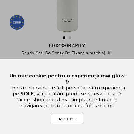
BODYOGRAPHY
Ready, Set, Go Spray De Fixare a machiajului
1 review
Un mic cookie pentru o experiență mai glow
✨
177 ml
INDISPONIBIL MOMENTAN
Folosim cookies ca să îți personalizăm experiența
pe
SOLE
, să îți arătăm produse relevante și să
ADAUGA LA FAVORITE
facem shoppingul mai simplu. Continuând
navigarea, ești de acord cu folosirea lor.
ACCEPT
3