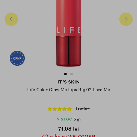
IT'S SKIN
Life Color Glow Me Lips Ruj 02 Love Me
1 review
5 gr
IN STOC
71.08
lei
42
lei
cu WELCOME15