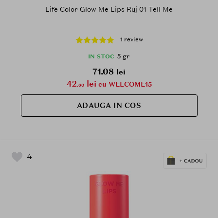
Life Color Glow Me Lips Ruj 01 Tell Me
1 review
5 gr
IN STOC
71.08
lei
42
lei
cu WELCOME15
.60
ADAUGA IN COS
4