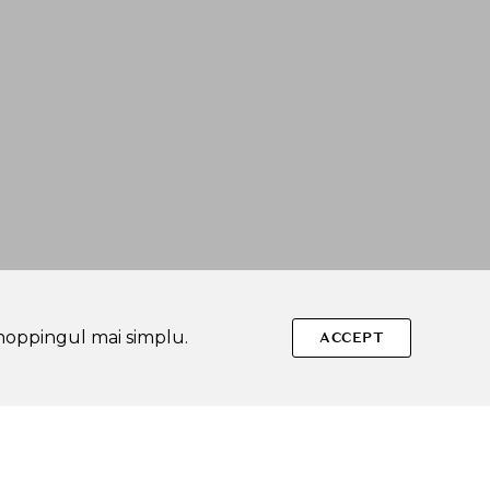
shoppingul mai simplu.
ACCEPT
Urmareste-ne