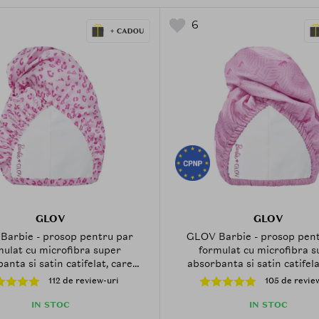
6
GLOV
GLOV
Barbie - prosop pentru par
GLOV Barbie - prosop pent
mulat cu microfibra super
formulat cu microfibra s
anta si satin catifelat, care
absorbanta si satin catifela
uie la absorbtia excesului de
contribuie la uscarea parulu
112 de review-uri
105 de revie
 si la metinerea parului uscat
mentinerea aspectului mata
 matasos dupa dus - Pink
dus
IN STOC
IN STOC