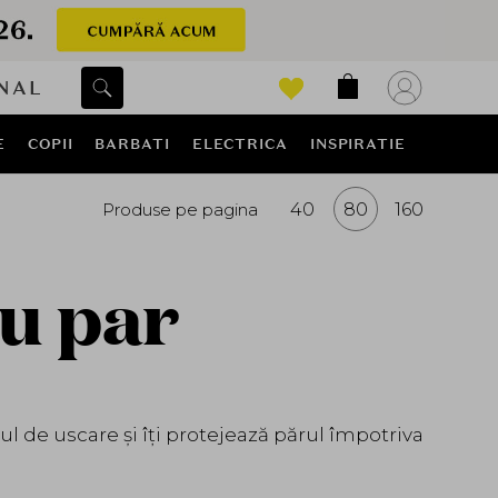
NAL
E
COPII
BARBATI
ELECTRICA
INSPIRATIE
Produse pe pagina
40
80
160
u par
 de uscare și îți protejează părul împotriva