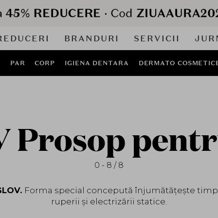
REDUCERI
BRANDURI
SERVICII
JUR
J
PAR
CORP
IGIENA DENTARA
DERMATO COSMETIC
 Prosop pentr
0 - 8 / 8
GLOV.
Forma special concepută înjumătățește timpul
ruperii și electrizării statice.