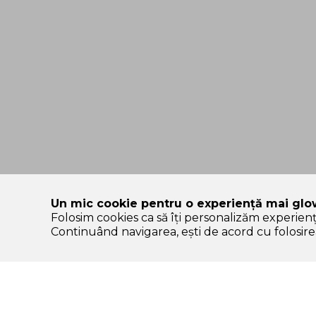
Un mic cookie pentru o experiență mai glo
Folosim cookies ca să îți personalizăm experien
SOLE – platformă de beauty construită pe încredere, nu pe
Continuând navigarea, ești de acord cu folosirea
Categorii Produse
Contul meu & SOLE
CLUB
K-start
Autentificare /
Protectie solara
Înregistrare