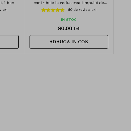
i, 1 buc
contribuie la reducerea timpului de
uscare a parului si la metinerea parului
w-uri
50 de review-uri
strans in timpul ritualurilor de
curatare
IN STOC
80.00
lei
ADAUGA IN COS