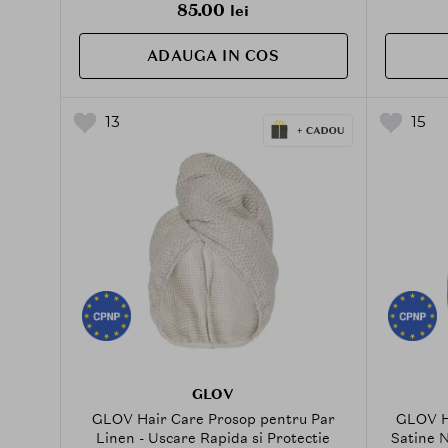
85.00
lei
ADAUGA IN COS
13
15
GLOV
GLOV Hair Care Prosop pentru Par
GLOV H
Linen - Uscare Rapida si Protectie
Satine N