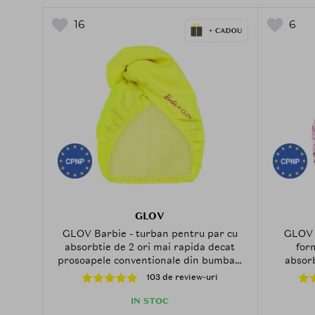
16
6
GLOV
GLOV Barbie - turban pentru par cu
GLOV 
absorbtie de 2 ori mai rapida decat
for
prosoapele conventionale din bumbac,
absorb
ideal pentru calatorii, sala, machiaj si
contrib
103 de review-uri
rutina de ingrijire a pielii - Lime
umiditate
si
IN STOC