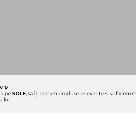
w ✨
ța pe
SOLE
, să îți arătăm produse relevante și să facem 
 hype.
 lor.
Ajutor & Siguranță
Sole.ro & Comunitate
Aura, asistentul tău
Povestea SOLE
personal
Standardul SOLE
Întrebări frecvente