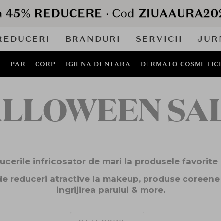
REDUCERI
BRANDURI
SERVICII
JUR
J
PAR
CORP
IGIENA DENTARA
DERMATO COSMETIC
LLOWEEN SA
ucerile infricosator de mari la produsele favorite
 de reduceri atractive la makeup, produse coreene 
ingrijirea parului & more.