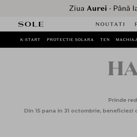
NOUTATI
K-START
PROTECTIE SOLARA
TEN
MACHIA
HA
Prinde red
Din 15 pana in 31 octombrie, beneficiezi