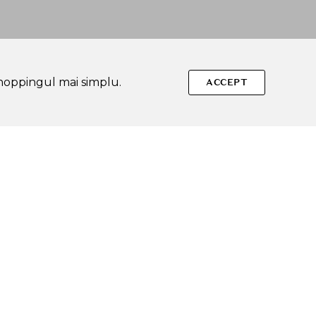
shoppingul mai simplu.
ACCEPT
Urmareste-ne