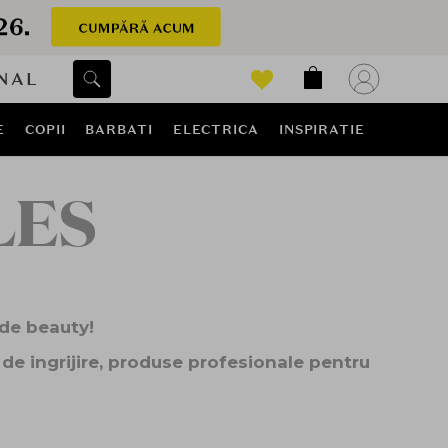
NAL
E
COPII
BARBATI
ELECTRICA
INSPIRATIE
LES
 de beauty!
de ingrijire, produse profesionale pentru