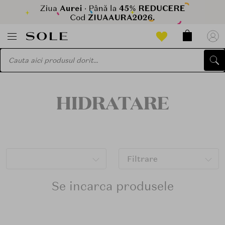
HIDRATARE
Filtrare
Se incarca produsele