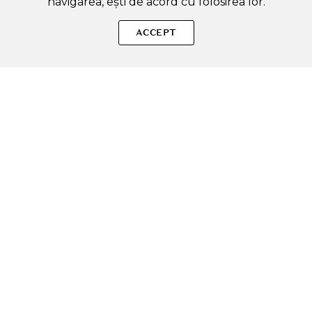
navigarea, ești de acord cu folosirea lor.
SOLE – beauty fără zgomot.
ACCEPT
Produse autentice, conforme UE, alese responsabil.
Categorii Produse
Contul meu & SOLE CLUB
Ajutor & Siguranță
Sole.ro & Comunitate