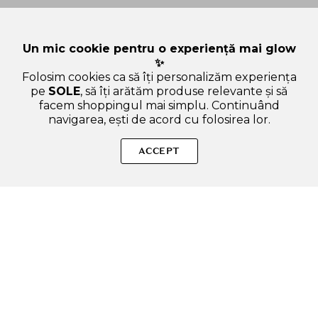
Un mic cookie pentru o experiență mai glow
✨
Folosim cookies ca să îți personalizăm experiența
pe
SOLE
, să îți arătăm produse relevante și să
facem shoppingul mai simplu. Continuând
navigarea, ești de acord cu folosirea lor.
SOLE – beauty fără zgomot.
ACCEPT
Produse autentice, conforme UE, alese responsabil.
Categorii Produse
Contul meu & SOLE CLUB
Ajutor & Siguranță
Sole.ro & Comunitate