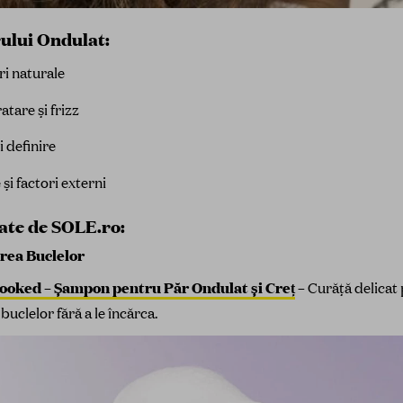
rului Ondulat:
ri naturale
tare și frizz
i definire
 și factori externi
te de SOLE.ro:
rea Buclelor
oked – Șampon pentru Păr Ondulat și Creț
–
Curăță delicat 
 buclelor fără a le încărca.