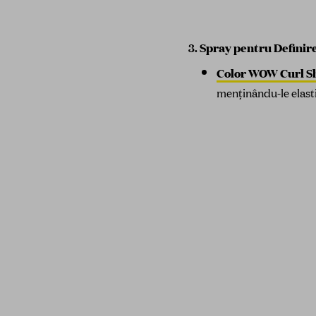
3.
Spray pentru Definire
Color WOW Curl Sh
menținându-le elastic