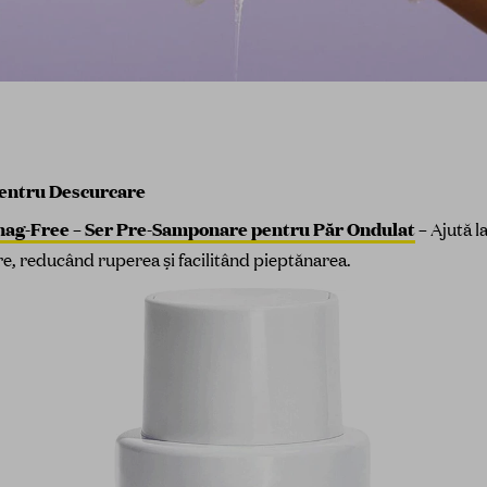
entru Descurcare
nag-Free – Ser Pre-Samponare pentru Păr Ondulat
–
Ajută l
e, reducând ruperea și facilitând pieptănarea.