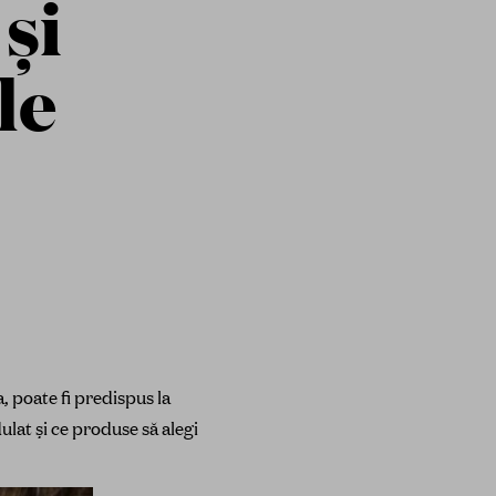
și
le
, poate fi predispus la
ulat și ce produse să alegi