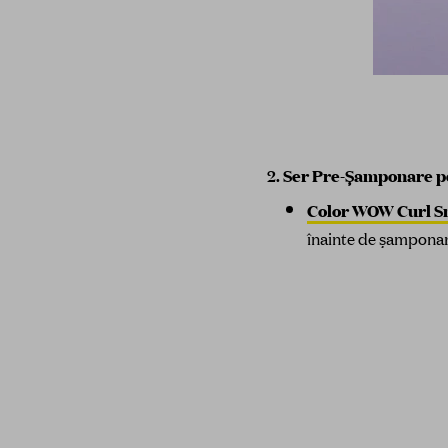
2.
Ser Pre-Șamponare p
Color WOW Curl S
înainte de șamponar