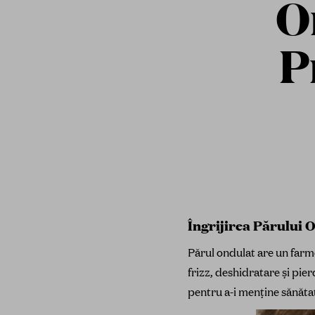
O
P
Îngrijirea Părului O
Părul ondulat are un farm
frizz, deshidratare și pier
pentru a-i menține sănăta