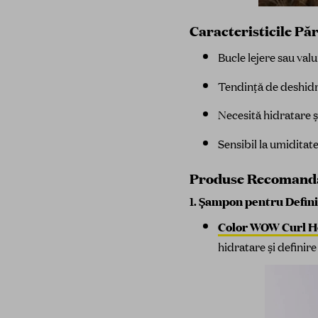
Caracteristicile Pă
Bucle lejere sau valu
Tendință de deshidra
Necesită hidratare ș
Sensibil la umiditate
Produse Recomanda
1.
Șampon pentru Defini
Color WOW Curl Ho
hidratare și definire