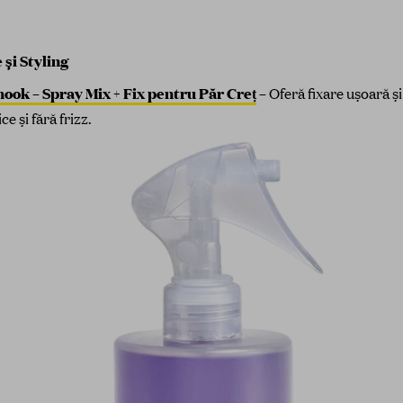
 și Styling
ook – Spray Mix + Fix pentru Păr Creț
–
Oferă fixare ușoară și
e și fără frizz.