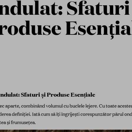
ndulat: Sfaturi 
roduse Esenția
ndulat: Sfaturi și Produse Esențiale
ec aparte, combinând volumul cu buclele lejere.
Cu toate acestea
derea definiției.
Iată cum să îți îngrijești corespunzător părul ond
tea și frumusețea.