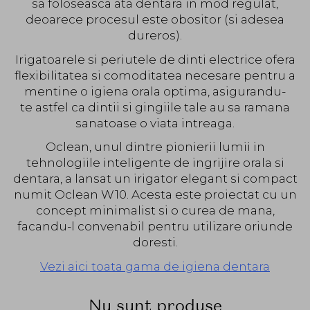
sa foloseasca ata dentara in mod regulat,
deoarece procesul este obositor (si adesea
dureros).
Irigatoarele si periutele de dinti electrice ofera
flexibilitatea si comoditatea necesare pentru a
mentine o igiena orala optima, asigurandu-
te astfel ca dintii si gingiile tale au sa ramana
sanatoase o viata intreaga.
Oclean, unul dintre pionierii lumii in
tehnologiile inteligente de ingrijire orala si
dentara, a lansat un irigator elegant si compact
numit Oclean W10. Acesta este proiectat cu un
concept minimalist si o curea de mana,
facandu-l convenabil pentru utilizare oriunde
doresti.
Vezi aici toata gama de igiena dentara
Nu sunt produse