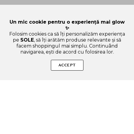
Un mic cookie pentru o experiență mai glow
✨
Folosim cookies ca să îți personalizăm experiența
pe
SOLE
, să îți arătăm produse relevante și să
facem shoppingul mai simplu. Continuând
navigarea, ești de acord cu folosirea lor.
SOLE – beauty fără zgomot.
ACCEPT
Produse autentice, conforme UE, alese responsabil.
Categorii Produse
Contul meu & SOLE CLUB
Ajutor & Siguranță
Sole.ro & Comunitate