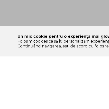
Un mic cookie pentru o experiență mai glo
Folosim cookies ca să îți personalizăm experien
SOLE – platformă de beauty construită pe încredere, nu pe
Continuând navigarea, ești de acord cu folosirea
Categorii Produse
Contul meu & SOLE
CLUB
K-start
Autentificare /
Protectie solara
Înregistrare
Ten
Comenzile mele
Machiaj
Lista de favorite
Par
CashBack & puncte
Corp
SOLE CLUB – beneficii
Igiena dentara