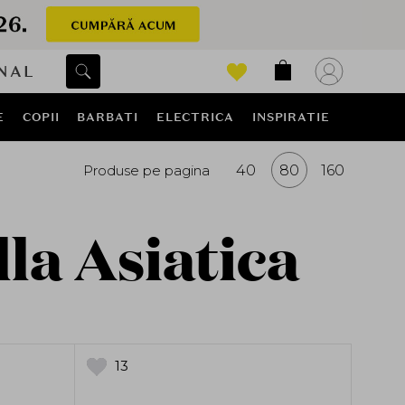
NAL
E
COPII
BARBATI
ELECTRICA
INSPIRATIE
Produse pe pagina
40
80
160
a Asiatica
13