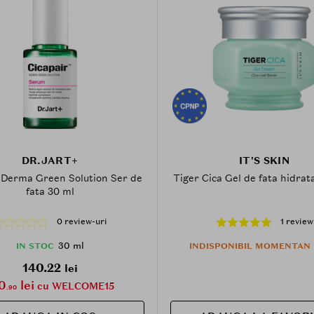
DR.JART+
IT'S SKIN
 Derma Green Solution Ser de
Tiger Cica Gel de fata hidrat
fata 30 ml
0 review-uri
1 review
30 ml
IN STOC
INDISPONIBIL MOMENTAN
140.22
lei
0
lei
cu WELCOME15
.90