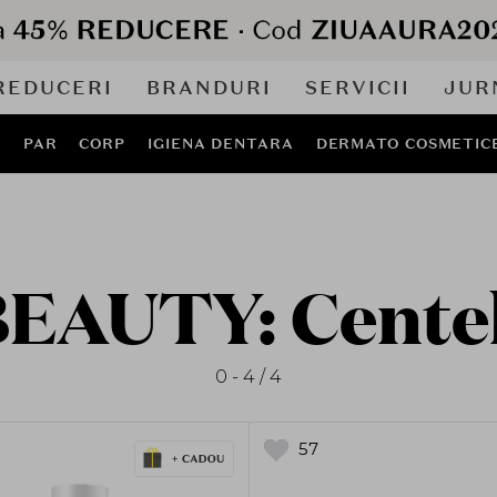
REDUCERI
BRANDURI
SERVICII
JUR
J
PAR
CORP
IGIENA DENTARA
DERMATO COSMETIC
AUTY: Centell
0 - 4 / 4
57