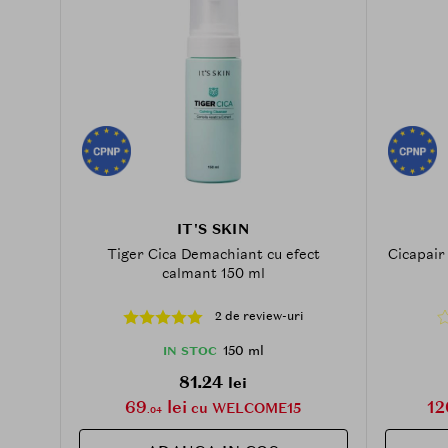
IT'S SKIN
Tiger Cica Demachiant cu efect
Cicapair
calmant 150 ml
2 de review-uri
150 ml
IN STOC
81.24
lei
69
lei
12
cu WELCOME15
.04