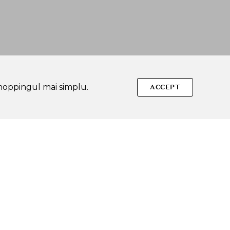
shoppingul mai simplu.
ACCEPT
Urmareste-ne