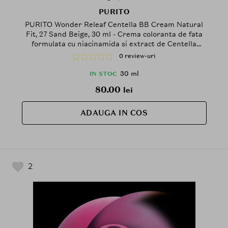
PURITO
PURITO Wonder Releaf Centella BB Cream Natural
Fit, 27 Sand Beige, 30 ml - Crema coloranta de fata
formulata cu niacinamida si extract de Centella
Asiatica, care contribuie la uniformizarea aspectului
0 review-uri
tenului si la mentinerea confortului la aplicare
30 ml
IN STOC
80.00
lei
ADAUGA IN COS
2