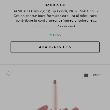
BANILA CO
BANILA CO Smudging Lip Pencil, PK02 Pink Chou -
Creion contur buze formulat cu silica si mica, care
contribuie la conturarea, definirea si colorarea
buzelor pentru un finisaj mat si usor difuz si la
0 review-uri
metinerea confortului pe buze
IN STOC
ADAUGA IN COS