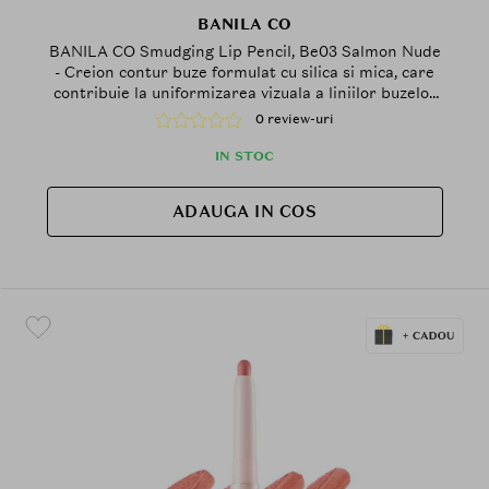
BANILA CO
BANILA CO Smudging Lip Pencil, Be03 Salmon Nude
- Creion contur buze formulat cu silica si mica, care
contribuie la uniformizarea vizuala a liniilor buzelor
si la mentinerea confortului pe buze
0 review-uri
IN STOC
ADAUGA IN COS