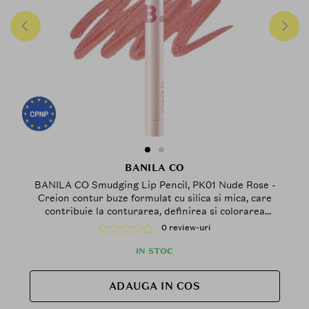
BANILA CO
BANILA CO Smudging Lip Pencil, PK01 Nude Rose -
Creion contur buze formulat cu silica si mica, care
contribuie la conturarea, definirea si colorarea
buzelor cu finisaj mat, fin si usor difuz
0 review-uri
IN STOC
ADAUGA IN COS