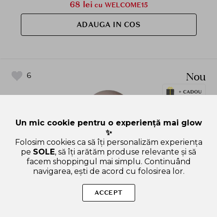
68 lei
cu WELCOME15
ADAUGA IN COS
Nou
6
Un mic cookie pentru o experiență mai glow
✨
Folosim cookies ca să îți personalizăm experiența
pe
SOLE
, să îți arătăm produse relevante și să
facem shoppingul mai simplu. Continuând
navigarea, ești de acord cu folosirea lor.
ACCEPT