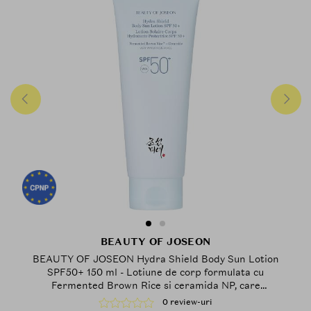
BEAUTY OF JOSEON
BEAUTY OF JOSEON Hydra Shield Body Sun Lotion
SPF50+ 150 ml - Lotiune de corp formulata cu
Fermented Brown Rice si ceramida NP, care
contribuie la hidratarea pielii si la metinerea
0 review-uri