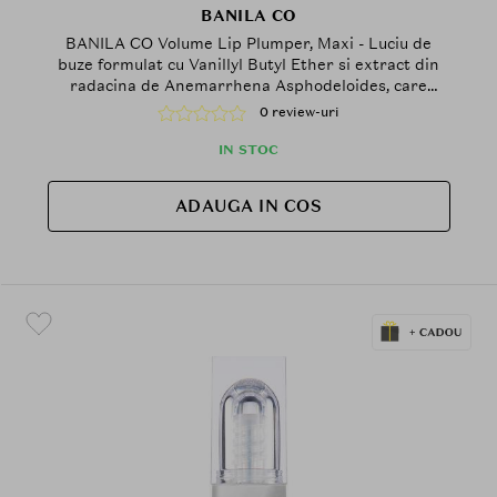
BANILA CO
BANILA CO Volume Lip Plumper, Maxi - Luciu de
buze formulat cu Vanillyl Butyl Ether si extract din
radacina de Anemarrhena Asphodeloides, care
contribuie la efectul de volum si la metinerea
0 review-uri
confortului buzelor
IN STOC
ADAUGA IN COS