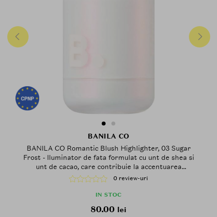
BANILA CO
BANILA CO Romantic Blush Highlighter, 03 Sugar
Frost - Iluminator de fata formulat cu unt de shea si
unt de cacao, care contribuie la accentuarea
pometilor si a punctelor inalte ale fetei printr-un
0 review-uri
finisaj stralucitor, proaspat si neted
IN STOC
80.00
lei