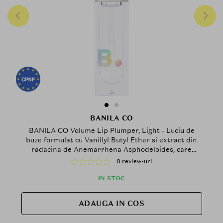
BANILA CO
BANILA CO Volume Lip Plumper, Light - Luciu de
buze formulat cu Vanillyl Butyl Ether si extract din
radacina de Anemarrhena Asphodeloides, care
contribuie la efectul de volum si la metinerea
0 review-uri
confortului buzelor
IN STOC
ADAUGA IN COS