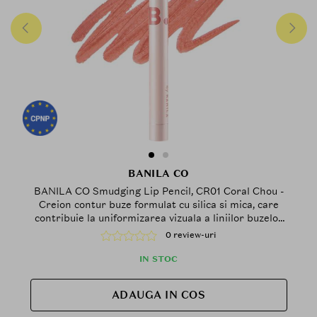
BANILA CO
BANILA CO Smudging Lip Pencil, CR01 Coral Chou -
Creion contur buze formulat cu silica si mica, care
contribuie la uniformizarea vizuala a liniilor buzelor
si la obtinerea unui aspect catifelat
0 review-uri
IN STOC
ADAUGA IN COS