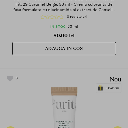
Fit, 29 Caramel Beige, 30 ml - Crema coloranta de
fata formulata cu niacinamida si extract de Centella
Asiatica, care contribuie la estomparea vizuala a
0 review-uri
rosetii si a imperfectiunilor si la mentinerea unui
aspect uniform al tenului, SPF30 PA+++
30 ml
IN STOC
80.00
lei
ADAUGA IN COS
Nou
7