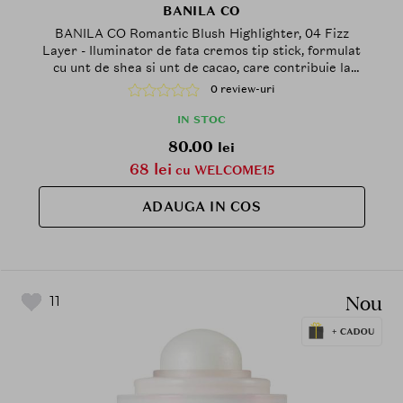
BANILA CO
BANILA CO Romantic Blush Highlighter, 04 Fizz
Layer - Iluminator de fata cremos tip stick, formulat
cu unt de shea si unt de cacao, care contribuie la
accentuarea pometilor si a punctelor inalte ale fetei
0 review-uri
printr-un finisaj luminos si neted
IN STOC
80.00
lei
68 lei
cu WELCOME15
ADAUGA IN COS
Nou
11