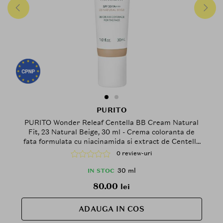
PURITO
PURITO Wonder Releaf Centella BB Cream Natural
Fit, 23 Natural Beige, 30 ml - Crema coloranta de
fata formulata cu niacinamida si extract de Centella
Asiatica, care contribuie la uniformizarea aspectului
0 review-uri
tenului si la mentinerea confortului pielii
30 ml
IN STOC
80.00
lei
ADAUGA IN COS