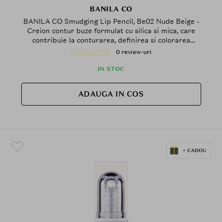
BANILA CO
BANILA CO Smudging Lip Pencil, Be02 Nude Beige -
Creion contur buze formulat cu silica si mica, care
contribuie la conturarea, definirea si colorarea
buzelor si la metinerea confortului pe buze
0 review-uri
IN STOC
ADAUGA IN COS