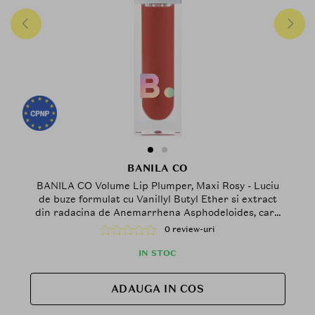
BANILA CO
BANILA CO Volume Lip Plumper, Maxi Rosy - Luciu
de buze formulat cu Vanillyl Butyl Ether si extract
din radacina de Anemarrhena Asphodeloides, care
contribuie la efectul de volum si la mentinerea
0 review-uri
confortului buzelor
IN STOC
ADAUGA IN COS