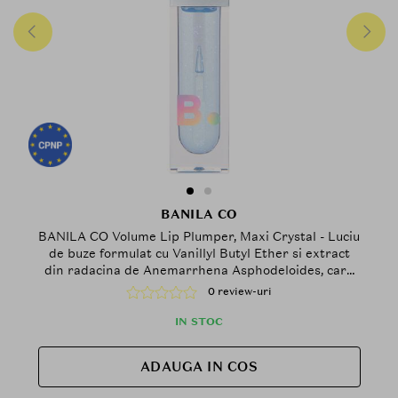
BANILA CO
BANILA CO Volume Lip Plumper, Maxi Crystal - Luciu
de buze formulat cu Vanillyl Butyl Ether si extract
din radacina de Anemarrhena Asphodeloides, care
contribuie la efectul de volum si la metinerea
0 review-uri
confortului buzelor
IN STOC
ADAUGA IN COS