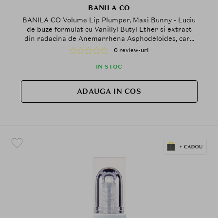
BANILA CO
BANILA CO Volume Lip Plumper, Maxi Bunny - Luciu
de buze formulat cu Vanillyl Butyl Ether si extract
din radacina de Anemarrhena Asphodeloides, care
contribuie la efectul de volum si la metinerea
0 review-uri
confortului buzelor
IN STOC
ADAUGA IN COS