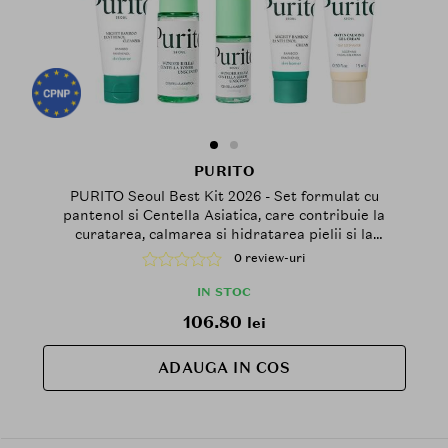
PURITO
PURITO Seoul Best Kit 2026 - Set formulat cu
pantenol si Centella Asiatica, care contribuie la
curatarea, calmarea si hidratarea pielii si la
metinerea barierei naturale a pielii
0 review-uri
IN STOC
106.80
lei
ADAUGA IN COS