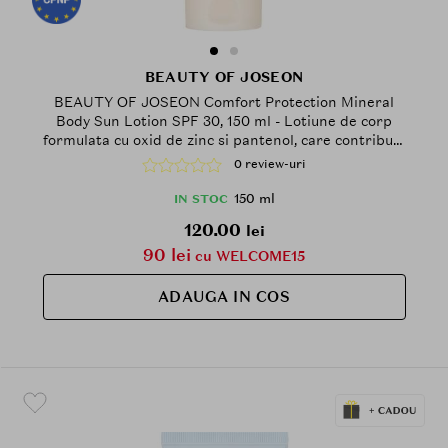
BEAUTY OF JOSEON
BEAUTY OF JOSEON Comfort Protection Mineral
Body Sun Lotion SPF 30, 150 ml - Lotiune de corp
formulata cu oxid de zinc si pantenol, care contribuie
la hidratarea pielii si la metinerea barierei cutanate
0 review-uri
150 ml
IN STOC
120.00
lei
90 lei
cu WELCOME15
ADAUGA IN COS