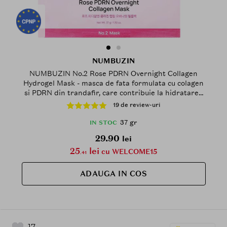
NUMBUZIN
NUMBUZIN No.2 Rose PDRN Overnight Collagen
Hydrogel Mask - masca de fata formulata cu colagen
si PDRN din trandafir, care contribuie la hidratarea
pielii si la mentinerea confortului cutanat - 37 gr
19 de review-uri
37 gr
IN STOC
29.90
lei
25
lei
cu WELCOME15
.41
ADAUGA IN COS
17