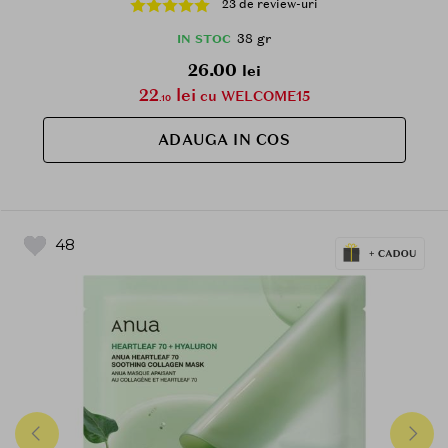
23 de review-uri
38 gr
IN STOC
26.00
lei
22
lei
cu WELCOME15
.10
ADAUGA IN COS
48