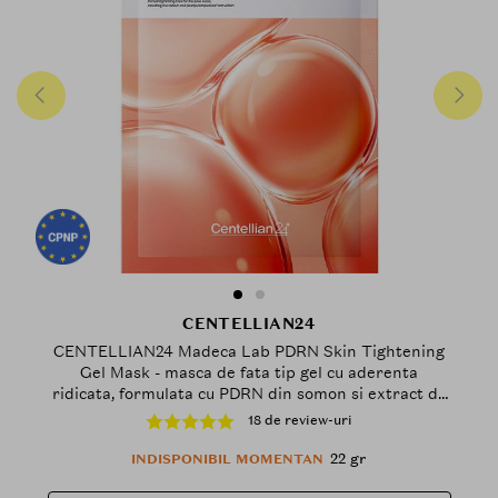
CENTELLIAN24
CENTELLIAN24 Madeca Lab PDRN Skin Tightening
Gel Mask - masca de fata tip gel cu aderenta
ridicata, formulata cu PDRN din somon si extract de
Centella Asiatica, care contribuie la mentinerea
18 de review-uri
esentei active in contact direct cu tenul si la
absorbtia acesteia - 22 gr
22 gr
INDISPONIBIL MOMENTAN