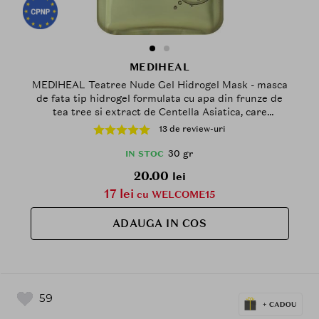
MEDIHEAL
MEDIHEAL Teatree Nude Gel Hidrogel Mask - masca
de fata tip hidrogel formulata cu apa din frunze de
tea tree si extract de Centella Asiatica, care
contribuie la calmarea rapida a pielii si la ingrijirea
13 de review-uri
tenului sensibil, congestionat sau predispus la
imperfectiuni - 30 gr
30 gr
IN STOC
20.00
lei
17 lei
cu WELCOME15
ADAUGA IN COS
59