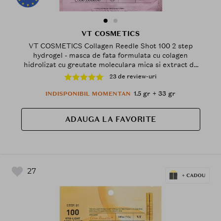
VT COSMETICS
VT COSMETICS Collagen Reedle Shot 100 2 step
hydrogel - masca de fata formulata cu colagen
hidrolizat cu greutate moleculara mica si extract de
colagen 500Da, care contribuie la hidratarea pielii si
23 de review-uri
la mentinerea fermitatii - 1.5 gr + 33 gr
1.5 gr + 33 gr
INDISPONIBIL MOMENTAN
ADAUGA LA FAVORITE
27