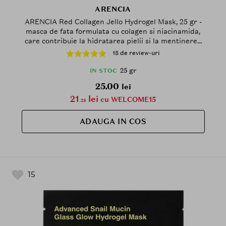
ARENCIA
ARENCIA Red Collagen Jello Hydrogel Mask, 25 gr -
masca de fata formulata cu colagen si niacinamida,
care contribuie la hidratarea pielii si la mentinerea
aspectului porilor
18 de review-uri
25 gr
IN STOC
25.00
lei
21
lei
cu WELCOME15
.25
ADAUGA IN COS
15