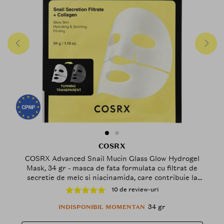
COSRX
COSRX Advanced Snail Mucin Glass Glow Hydrogel
Mask, 34 gr - masca de fata formulata cu filtrat de
secretie de melc si niacinamida, care contribuie la
stralucirea tenului si la mentinerea hidratarii pielii
10 de review-uri
34 gr
INDISPONIBIL MOMENTAN