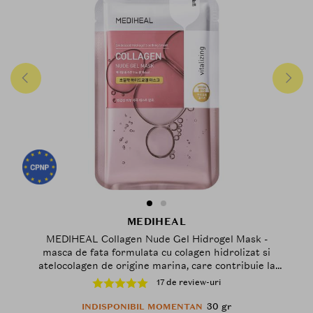
MEDIHEAL
MEDIHEAL Collagen Nude Gel Hidrogel Mask -
masca de fata formulata cu colagen hidrolizat si
atelocolagen de origine marina, care contribuie la
hidratarea pielii - 30 gr
17 de review-uri
30 gr
INDISPONIBIL MOMENTAN