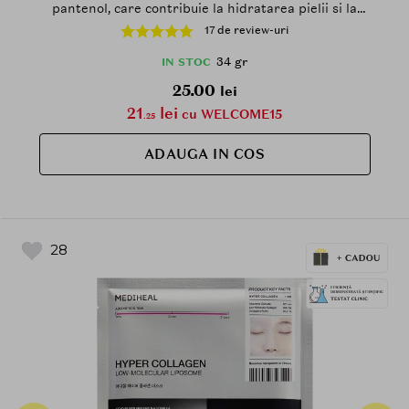
pantenol, care contribuie la hidratarea pielii si la
metinerea nivelului optim de umiditate - 34 gr
17 de review-uri
34 gr
IN STOC
25.00
lei
21
lei
cu WELCOME15
.25
ADAUGA IN COS
28