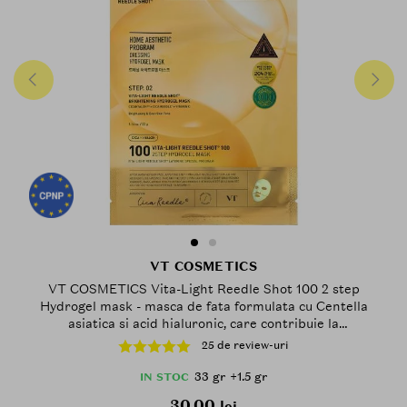
VT COSMETICS
VT COSMETICS Vita-Light Reedle Shot 100 2 step
Hydrogel mask - masca de fata formulata cu Centella
asiatica si acid hialuronic, care contribuie la
hidratarea pielii si la metinerea confortului cutanat -
25 de review-uri
33 gr +1.5 gr
33 gr +1.5 gr
IN STOC
30.00
lei