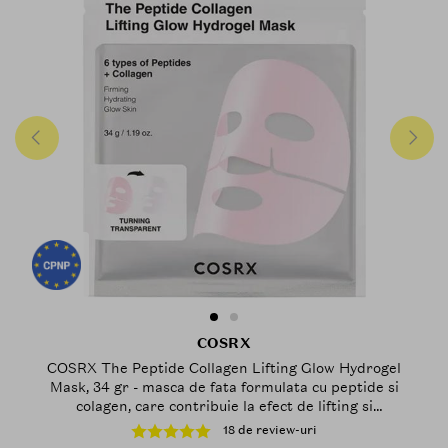
COSRX
COSRX The Peptide Collagen Lifting Glow Hydrogel
Mask, 34 gr - masca de fata formulata cu peptide si
colagen, care contribuie la efect de lifting si
stralucire pentru tenul lipsit de fermitate sau
18 de review-uri
vitalitate