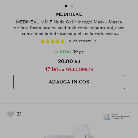
MEDIHEAL
MEDIHEAL N.M.F Nude Gel Hidrogel Mask - Masca
de fata formulata cu acid hialuronic si pantenol, care
contribuie la hidratarea pielii si la reducerea
senzatiei de disconfort - 30 gr
16 de review-uri
30 gr
IN STOC
20.00
lei
17 lei
cu WELCOME15
ADAUGA IN COS
31