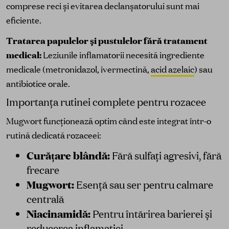
comprese reci și evitarea declanșatorului sunt mai
eficiente.
Tratarea papulelor și pustulelor fără tratament
medical:
Leziunile inflamatorii necesită ingrediente
medicale (metronidazol, ivermectină,
acid azelaic
) sau
antibiotice orale.
Importanța rutinei complete pentru rozacee
Mugwort funcționează optim când este integrat într-o
rutină dedicată rozaceei:
Curățare blândă:
Fără sulfați agresivi, fără
frecare
Mugwort:
Esență sau ser pentru calmare
centrală
Niacinamidă:
Pentru întărirea barierei și
reducerea inflamației