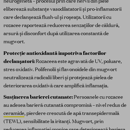
neurogenetă – procesul prin care nervii din piele
eliberează substanțe vasodilatatorii și pro-inflamatorii
care declanșează flush-ul și roșeața. Utilizatorii cu
rozacee raportează reducerea senzațiilor de căldură,
arsură și disconfort după utilizarea constantă de
mugwort.
Protecție antioxidantă împotriva factorilor
declanșatori:
Rozaceea este agravată de UV, poluare,
stres oxidativ. Polifenolii și flavonoidele din mugwort
neutralizează radicalii liberi și protejează pielea de
deteriorarea oxidativă care amplifică inflamația.
Susținerea barierei cutanate:
Persoanele cu rozacee
au adesea barieră cutanată compromisă – nivel redus de
ceramide
, pierdere crescută de apă transepidermală
(TEWL), sensibilitate la iritanți. Mugwort, prin
reducerea inflamației cronice care deteriorează bariera,