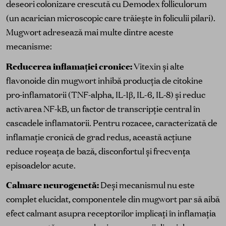
deseori colonizare crescută cu Demodex folliculorum
(un acarician microscopic care trăiește în foliculii pilari).
Mugwort adresează mai multe dintre aceste
mecanisme:
Reducerea inflamației cronice:
Vitexin și alte
flavonoide din mugwort inhibă producția de citokine
pro-inflamatorii (TNF-alpha, IL-1β, IL-6, IL-8) și reduc
activarea NF-kB, un factor de transcripție central în
cascadele inflamatorii. Pentru rozacee, caracterizată de
inflamație cronică de grad redus, această acțiune
reduce roșeața de bază, disconfortul și frecvența
episoadelor acute.
Calmare neurogenetă:
Deși mecanismul nu este
complet elucidat, componentele din mugwort par să aibă
efect calmant asupra receptorilor implicați în inflamația