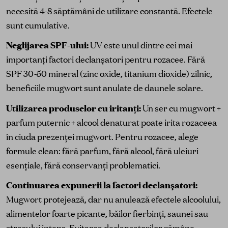
necesită 4-8 săptămâni de utilizare constantă. Efectele
sunt cumulative.
Neglijarea SPF-ului:
UV este unul dintre cei mai
importanți factori declanșatori pentru rozacee. Fără
SPF 30-50 mineral (zinc oxide, titanium dioxide) zilnic,
beneficiile mugwort sunt anulate de daunele solare.
Utilizarea produselor cu iritanți:
Un ser cu mugwort +
parfum puternic + alcool denaturat poate irita rozaceea
în ciuda prezenței mugwort. Pentru rozacee, alege
formule clean: fără parfum, fără alcool, fără uleiuri
esențiale, fără conservanți problematici.
Continuarea expunerii la factori declanșatori:
Mugwort protejează, dar nu anulează efectele alcoolului,
alimentelor foarte picante, băilor fierbinți, saunei sau
stresului intens. Evitarea declanșatorilor rămâne