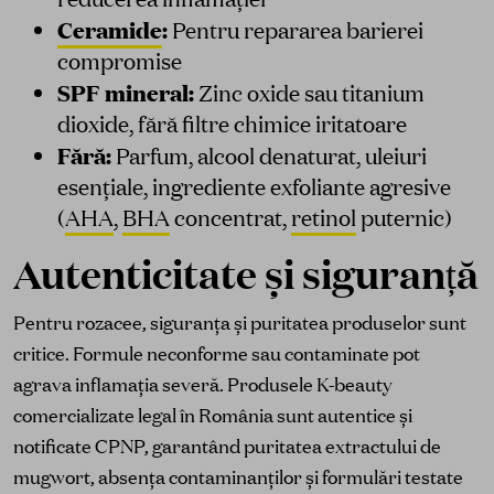
Ceramide
:
Pentru repararea barierei
compromise
SPF mineral:
Zinc oxide sau titanium
dioxide, fără filtre chimice iritatoare
Fără:
Parfum, alcool denaturat, uleiuri
esențiale, ingrediente exfoliante agresive
(
AHA
,
BHA
concentrat,
retinol
puternic)
Autenticitate și siguranță
Pentru rozacee, siguranța și puritatea produselor sunt
critice. Formule neconforme sau contaminate pot
agrava inflamația severă. Produsele K-beauty
comercializate legal în România sunt autentice și
notificate CPNP, garantând puritatea extractului de
mugwort, absența contaminanților și formulări testate