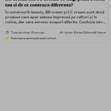
tau si de ce conteaza diferenta?
În universul K-beauty, BB cream și CC cream sunt două
produse care apar adesea împreună pe rafturi și în
rutine, dar care servesc scopuri diferite. Confuzia între
ele este comună — ambele vin în tuburi similare, oferă
acoperire și conțin SPF — dar filozofia din spatele
⏱️
Timp de citire: 10 minute
✍️
Autor: Echipa Editorială Sole.ro
fiecăreia este distinctă.
1
persoana apreciază acest articol