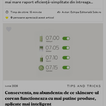
mai mare raport eficiență–simplitate din întreaga
rutină K-beauty. Iată de ce merită să îi dai un loc fix.
⏱️
Timp de citire: 15 minute
✍️
Autor: Echipa Editorială Sole.ro
0
persoane apreciază acest articol
TIPS AND TRICKS
iunie 2026
Consecventa, nu abundenta: de ce skincare-ul
corean functioneaza cu mai putine produse,
aplicate mai inteligent