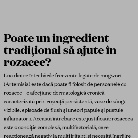
Poate un ingredient
tradițional să ajute în
rozacee?
Una dintre întrebările frecvente legate de mugwort
(Artemisia) este dacă poate fi folosit de persoanele cu
rozacee – o afecțiune dermatologică cronică
caracterizată prin roșeață persistentă, vase de sânge
vizibile, episoade de flush și uneori papule și pustule
inflamatorii. Această întrebare este justificată: rozaceea
este o condiție complexă, multifactorială, care
reacționează negativ la mulți iritanți și necesită îngrijire