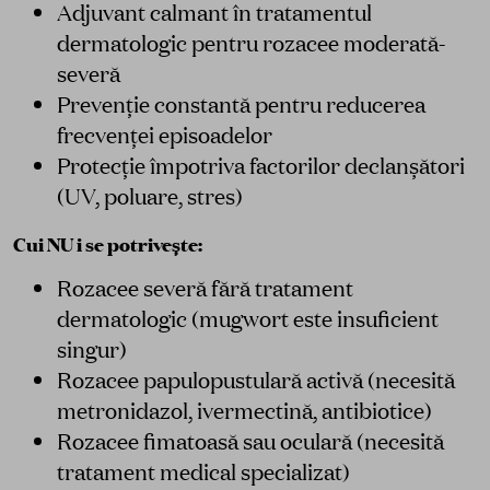
Adjuvant calmant în tratamentul
dermatologic pentru rozacee moderată-
severă
Prevenție constantă pentru reducerea
frecvenței episoadelor
Protecție împotriva factorilor declanșători
(UV, poluare, stres)
Cui NU i se potrivește:
Rozacee severă fără tratament
dermatologic (mugwort este insuficient
singur)
Rozacee papulopustulară activă (necesită
metronidazol, ivermectină, antibiotice)
Rozacee fimatoasă sau oculară (necesită
tratament medical specializat)