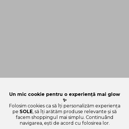
Un mic cookie pentru o experiență mai glow
✨
Folosim cookies ca să îți personalizăm experiența
pe
SOLE
, să îți arătăm produse relevante și să
facem shoppingul mai simplu. Continuând
navigarea, ești de acord cu folosirea lor.
Sperăm că articolul ți-a fost util și ți-a răspuns la toate