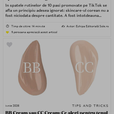
In spatele rutinelor de 10 pasi promovate pe TikTok se
afla un principiu adesea ignorat: skincare-ul corean nu a
fost niciodata despre cantitate. A fost intotdeauna
despre consecventa, stiinta si rabdare.
⏱️
Timp de citire: 14 minute
✍️
Autor: Echipa Editorială Sole.ro
1
persoana apreciază acest articol
TIPS AND TRICKS
iunie 2026
BB Cream sau CC Cream: Ce alegi pentru tenul