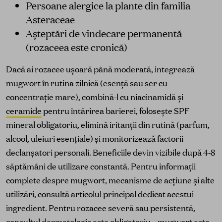
Persoane alergice la plante din familia
Asteraceae
Așteptări de vindecare permanentă
(rozaceea este cronică)
Dacă ai rozacee ușoară până moderată, integrează
mugwort în rutina zilnică (esență sau ser cu
concentrație mare), combină-l cu niacinamidă și
ceramide
pentru întărirea barierei, folosește SPF
mineral obligatoriu, elimină iritanții din rutină (parfum,
alcool, uleiuri esențiale) și monitorizează factorii
declanșatori personali. Beneficiile devin vizibile după 4-8
săptămâni de utilizare constantă. Pentru informații
complete despre mugwort, mecanisme de acțiune și alte
utilizări, consultă articolul principal dedicat acestui
ingredient. Pentru rozacee severă sau persistentă,
consultul dermatologic este obligatoriu – mugwort este