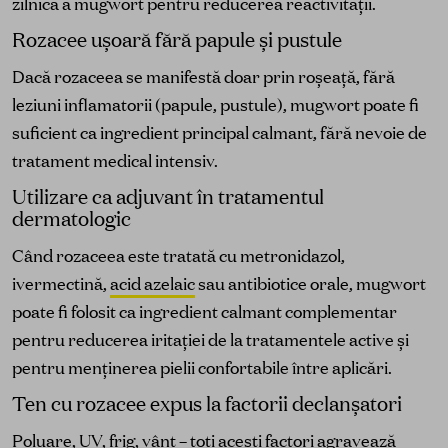
zilnică a mugwort pentru reducerea reactivității.
Rozacee ușoară fără papule și pustule
Dacă rozaceea se manifestă doar prin roșeață, fără
leziuni inflamatorii (papule, pustule), mugwort poate fi
suficient ca ingredient principal calmant, fără nevoie de
tratament medical intensiv.
Utilizare ca adjuvant în tratamentul
dermatologic
Când rozaceea este tratată cu metronidazol,
ivermectină,
acid azelaic
sau antibiotice orale, mugwort
poate fi folosit ca ingredient calmant complementar
pentru reducerea iritației de la tratamentele active și
pentru menținerea pielii confortabile între aplicări.
Ten cu rozacee expus la factorii declanșatori
Poluare, UV, frig, vânt – toți acești factori agravează