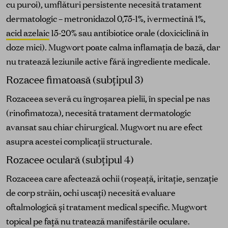
cu puroi), umflături persistente necesită tratament
dermatologic – metronidazol 0,75-1%, ivermectină 1%,
acid azelaic
15-20% sau antibiotice orale (doxiciclină în
doze mici). Mugwort poate calma inflamația de bază, dar
nu tratează leziunile active fără ingrediente medicale.
Rozacee fimatoasă (subțipul 3)
Rozaceea severă cu îngroșarea pielii, în special pe nas
(rinofimatoza), necesită tratament dermatologic
avansat sau chiar chirurgical. Mugwort nu are efect
asupra acestei complicații structurale.
Rozacee oculară (subțipul 4)
Rozaceea care afectează ochii (roșeață, iritație, senzație
de corp străin, ochi uscați) necesită evaluare
oftalmologică și tratament medical specific. Mugwort
topical pe față nu tratează manifestările oculare.