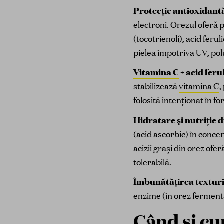
Protecție antioxidantă
electroni. Orezul oferă 
(tocotrienoli), acid feru
pielea împotriva UV, polu
Vitamina C
+ acid feru
stabilizează
vitamina C
,
folosită intenționat în f
Hidratare și nutriție
(acid ascorbic) în concen
acizii grași din orez of
tolerabilă.
Îmbunătățirea texturii
enzime (în orez fermentat
Când și cu