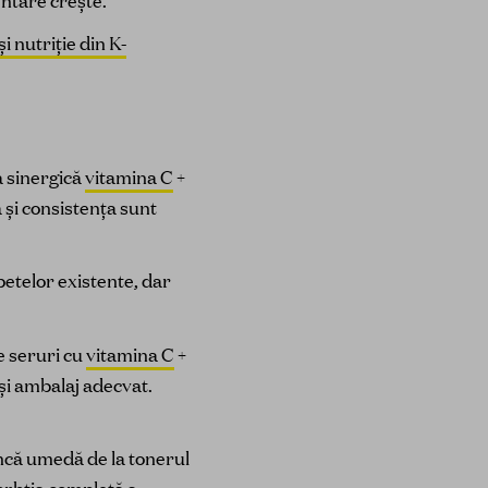
entare crește.
 nutriție din K-
a sinergică
vitamina C
+
 și consistența sunt
petelor existente, dar
 seruri cu
vitamina C
+
 și ambalaj adecvat.
încă umedă de la tonerul