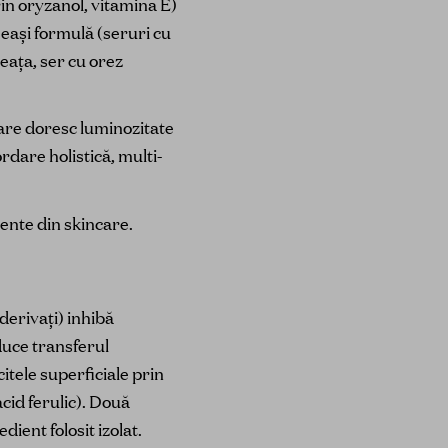
rin oryzanol, vitamina E)
eași formulă (seruri cu
eața, ser cu orez
are doresc luminozitate
dare holistică, multi-
iente din skincare.
derivați) inhibă
duce transferul
tele superficiale prin
cid ferulic). Două
ent folosit izolat.