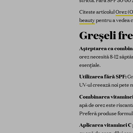
strictă. Fără SPF 30-50 z
Citeste articolul
Orez (Or
beauty
pentru a vedea c
Greșeli fr
Așteptarea ca combina
orez necesită 8-12 săptă
esențiale.
Utilizarea fără SPF:
Gr
UV-ul creează noi pete m
Combinarea vitaminei C
apă de orez este riscant
Preferă produse formula
Aplicarea vitaminei C 