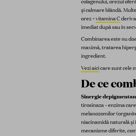
colagenului, orezul ofer
și calmare blândă. Multe
orez +
vitamina C
deriva
imediat după sau în sec
Combinarea este nu doa
maximă, tratarea hiperpi
ingredient.
Vezi aici
care sunt cele m
De ce comb
Sinergie depigmentant
tirosinaza – enzima care
melanozomilor (organite 
niacinamidă naturală și 
mecanisme diferite, com