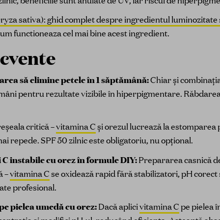
ilnic, beneficiile sunt anulate de UV, iar riscul de hiperpigm
yza sativa): ghid complet despre ingredientul luminozitate și
um functioneaza cel mai bine acest ingredient.
ecvente
rea să elimine petele în 1 săptămână:
Chiar și combinați
mâni pentru rezultate vizibile în hiperpigmentare. Răbdarea
eșeala critică –
vitamina C
și orezul lucrează la estomparea 
ai repede. SPF 50 zilnic este obligatoriu, nu opțional.
 instabile cu orez în formule DIY:
Prepararea casnică de
ă –
vitamina C
se oxidează rapid fără stabilizatori, pH corect
te profesional.
pe pielea umedă cu orez:
Dacă aplici
vitamina C
pe pielea 