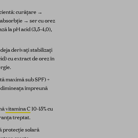
ficientă: curățare →
 absorbție → ser cu orez
ză la pH acid (3,5-4,0),
ja derivați stabilizați
d) cu extract de orez în
rgie.
ntă maximă sub SPF) +
 – dimineața împreună
ină
vitamina C
10-15% cu
ranța treptat.
tă protecție solară