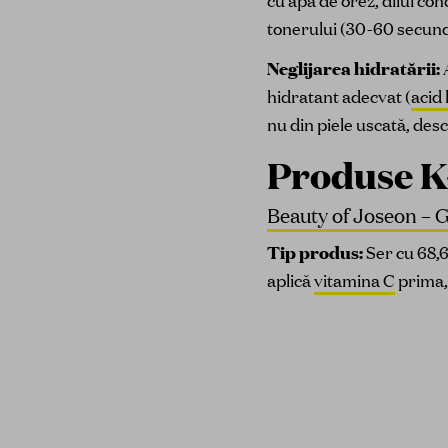
cu apă de orez, dilui co
tonerului (30-60 secund
Neglijarea hidratării:
hidratant adecvat (
acid 
nu din piele uscată, de
Produse K
Beauty of Joseon – 
Tip produs:
Ser cu 68,6
aplică
vitamina C
prima,