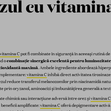
zul cu vitamin
vitamina C
pot fi combinate în siguranță în aceeași rutină de 
nd o
combinație sinergică excelentă pentru luminozitat
antioxidantă maximă
. Ambele ingrediente abordează hiperp
omplementare:
vitamina C
inhibă direct activitatea tirosina
rezul reduce transferul melanozomilor prin niacinamidă natu
te prin oryzanol, aminoacizi și îmbunătățirea generală a text
ate chimică sau interacțiune adversă între orez și
vitamina C
beneficii amplificate:
vitamina C
oferă depigmentare activă 