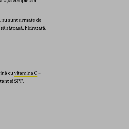
sorbția completă a
ă nu sunt urmate de
e sănătoasă, hidratată,
tină cu
vitamina C
–
ant și SPF.