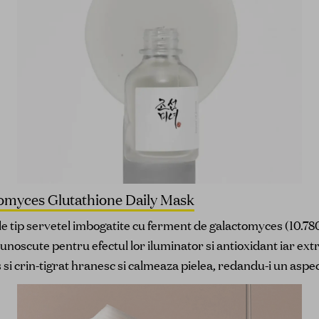
myces Glutathione Daily Mask
le tip servetel imbogatite cu ferment de galactomyces (10.78
cunoscute pentru efectul lor iluminator si antioxidant iar ext
s si crin-tigrat hranesc si calmeaza pielea, redandu-i un aspe