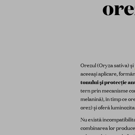
ore
Orezul (Oryza sativa) și
aceeași aplicare, formâ
tonului și protecție 
tern prin mecanisme c
melanină), în timp ce o
orez) și oferă luminozita
Nu există incompatibilit
combinarea lor produce 