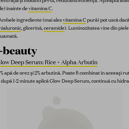
ncentrația și modifici pH-ul, reducând eficiența. Așteaptă ab
e) înainte de
vitamina C
.
Ambele ingrediente (mai ales
vitamina C
pură) pot uscă dac
hialuronic
, glicerină,
ceramide
). Luminozitatea vine din piel
scuamată.
-beauty
Glow Deep Serum: Rice + Alpha Arbutin
% apă de orez și 2% arbutină. Poate fi combinat în aceeași ru
 după 1-2 minute aplică Glow Deep Serum, continuă cu hidrat