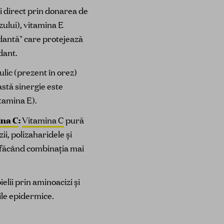
ri direct prin donarea de
zului), vitamina E
idantă" care protejează
dant.
ulic (prezent în orez)
stă sinergie este
itamina E).
ina C
:
Vitamina C
pură
ii, polizaharidele și
, făcând combinația mai
lii prin aminoacizi și
ile epidermice.