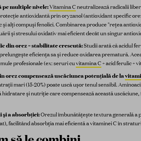
 pe multiple nivele:
Vitamina C
neutralizează radicalii libe
protecție antioxidantă prin oryzanol (antioxidant specific ore
lic și alți compuși fenolici. Combinarea produce "rețea antiox
ării și stresului oxidativ mai eficient decât un singur antioxi
lic din orez = stabilitate crescută:
Studii arată că acidul fer
 prelungește eficiența sa și reduce oxidarea prematură. Acea
ormule profesionale (ex: seruri cu
vitamina C
+ acid ferulic + v
 din orez compensează uscăciunea potențială de la
vitam
trații mari (15-20%) poate uscă ușor tenul sensibil. Aminoaciz
eră hidratare și nutriție care compensează această uscăciune
 și a absorbției:
Orezul îmbunătățește textura generală a pie
), facilitând absorbția mai eficientă a vitaminei C în stratur
m să le combini