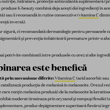
ă nutriție, hidratare, protecție antioxidantă suplimentară (p
 produse K-beauty combină deja acești doi ingredienți în ace
tă) sau îi recomandă în rutine consecutive (
vitamina C
dimin
vență inversă).
r sigură, ci recomandată dermatologic pentru persoanele c
gmentării și prevenția îmbătrânirii premature printr-o abor
ai potrivite combinatii intre produsele cu orez si alte ingred
inarea este benefică
ă prin mecanisme diferite:
Vitamina C
(acid ascorbic sau 
 catalizează producția de melanină în melanocite. Orezul re
care conțin melanina produsă) de la melanocite la keratinoci
inhibă moderat tirosinaza prin oryzanol și compuși fenolici (a
plementare, produc depigmentare superioară fiecărui ingredi