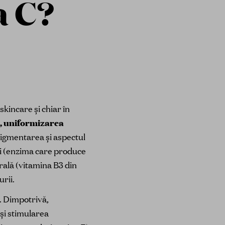
a C?
skincare și chiar în
e, uniformizarea
igmentarea și aspectul
zei (enzima care produce
rală (vitamina B3 din
urii.
. Dimpotrivă,
și stimularea