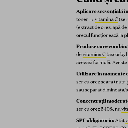
Aplicare secvențială î
toner →
vitamina C
(ser
(extract de orez, apă d
orezul funcționează la p
Produse care combină 
de
vitamina C
(ascorbyl 
aceeași formulă. Aceste 
Utilizare în momente di
ser cu orez seara (nutr
sau separat dimineața/s
Concentrații moderat
ser cu orez 5-10%, nu
vi
SPF obligatoriu:
Atât
v