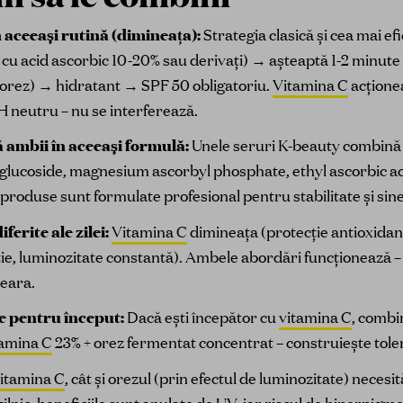
n aceeași rutină (dimineața):
Strategia clasică și cea mai e
 cu acid ascorbic 10-20% sau derivați) → așteaptă 1-2 minute
e orez) → hidratant → SPF 50 obligatoriu.
Vitamina C
acționea
H neutru – nu se interferează.
ambii în aceeași formulă:
Unele seruri K-beauty combină de
glucoside, magnesium ascorbyl phosphate, ethyl ascorbic aci
produse sunt formulate profesional pentru stabilitate și sine
ferite ale zilei:
Vitamina C
dimineața (protecție antioxida
iție, luminozitate constantă). Ambele abordări funcționează
eara.
e pentru început:
Dacă ești începător cu
vitamina C
, comb
tamina C
23% + orez fermentat concentrat – construiește tole
itamina C
, cât și orezul (prin efectul de luminozitate) necesi