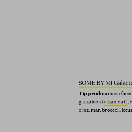
SOME BY MI Galacto
Tip produs:
masti facia
glutation si
vitamina C
, 
orez, mar, broccoli, lotu