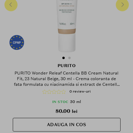
PURITO
PURITO Wonder Releaf Centella BB Cream Natural
Fit, 23 Natural Beige, 30 ml - Crema coloranta de
fata formulata cu niacinamida si extract de Centella
Asiatica, care contribuie la uniformizarea aspectului
0 review-uri
tenului si la mentinerea confortului pielii
30 ml
IN STOC
80.00
lei
ADAUGA IN COS