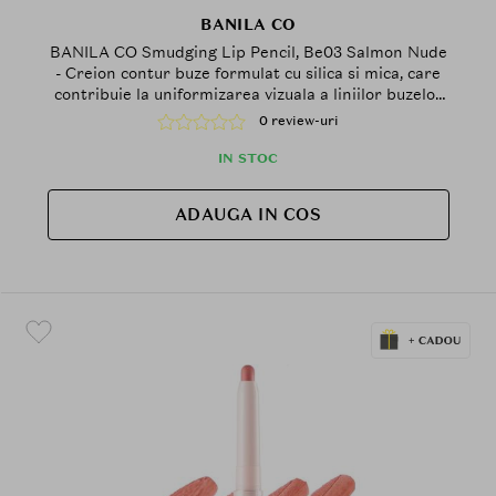
BANILA CO
BANILA CO Smudging Lip Pencil, Be03 Salmon Nude
- Creion contur buze formulat cu silica si mica, care
contribuie la uniformizarea vizuala a liniilor buzelor
si la mentinerea confortului pe buze
0 review-uri
IN STOC
ADAUGA IN COS