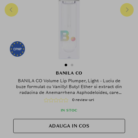
BANILA CO
BANILA CO Volume Lip Plumper, Light - Luciu de
buze formulat cu Vanillyl Butyl Ether si extract din
radacina de Anemarrhena Asphodeloides, care
contribuie la efectul de volum si la metinerea
0 review-uri
confortului buzelor
IN STOC
ADAUGA IN COS