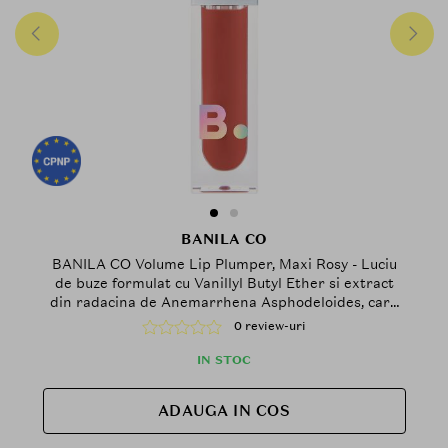
BANILA CO
BANILA CO Volume Lip Plumper, Maxi Rosy - Luciu
de buze formulat cu Vanillyl Butyl Ether si extract
din radacina de Anemarrhena Asphodeloides, care
contribuie la efectul de volum si la mentinerea
0 review-uri
confortului buzelor
IN STOC
ADAUGA IN COS