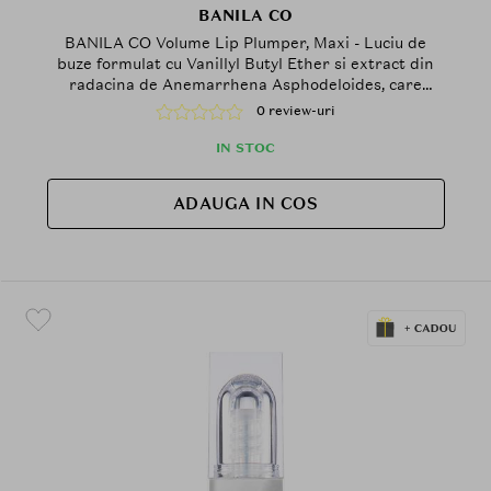
BANILA CO
BANILA CO Volume Lip Plumper, Maxi - Luciu de
buze formulat cu Vanillyl Butyl Ether si extract din
radacina de Anemarrhena Asphodeloides, care
contribuie la efectul de volum si la metinerea
0 review-uri
confortului buzelor
IN STOC
ADAUGA IN COS