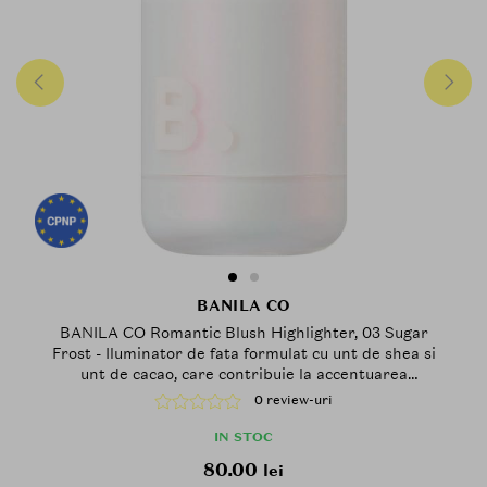
BANILA CO
BANILA CO Romantic Blush Highlighter, 03 Sugar
Frost - Iluminator de fata formulat cu unt de shea si
unt de cacao, care contribuie la accentuarea
pometilor si a punctelor inalte ale fetei printr-un
0 review-uri
finisaj stralucitor, proaspat si neted
IN STOC
80.00
lei