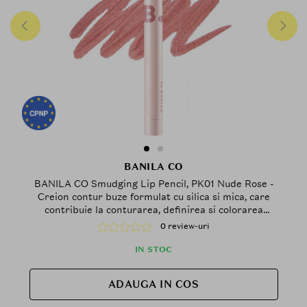
BANILA CO
BANILA CO Smudging Lip Pencil, PK01 Nude Rose -
Creion contur buze formulat cu silica si mica, care
contribuie la conturarea, definirea si colorarea
buzelor cu finisaj mat, fin si usor difuz
0 review-uri
IN STOC
ADAUGA IN COS