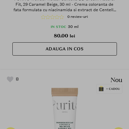
Fit, 29 Caramel Beige, 30 ml - Crema coloranta de
fata formulata cu niacinamida si extract de Centella
Asiatica, care contribuie la estomparea vizuala a
0 review-uri
rosetii si a imperfectiunilor si la mentinerea unui
aspect uniform al tenului, SPF30 PA+++
30 ml
IN STOC
80.00
lei
ADAUGA IN COS
Nou
8