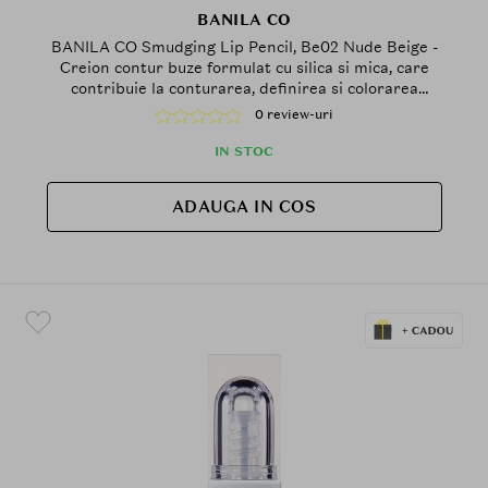
BANILA CO
BANILA CO Smudging Lip Pencil, Be02 Nude Beige -
Creion contur buze formulat cu silica si mica, care
contribuie la conturarea, definirea si colorarea
buzelor si la metinerea confortului pe buze
0 review-uri
IN STOC
ADAUGA IN COS