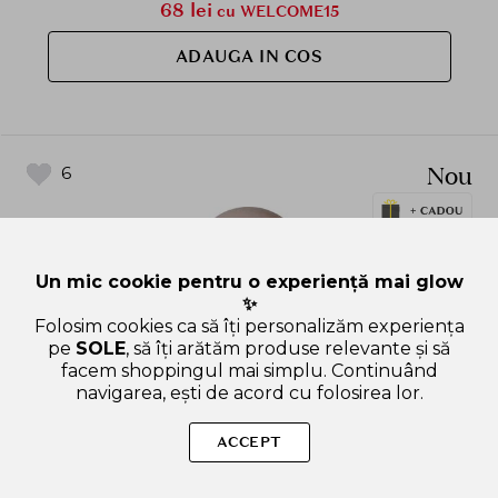
68 lei
cu WELCOME15
ADAUGA IN COS
Nou
6
Un mic cookie pentru o experiență mai glow
✨
Folosim cookies ca să îți personalizăm experiența
pe
SOLE
, să îți arătăm produse relevante și să
facem shoppingul mai simplu. Continuând
navigarea, ești de acord cu folosirea lor.
ACCEPT