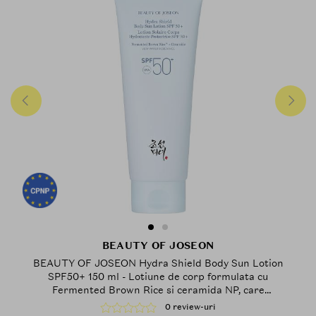
BEAUTY OF JOSEON
BEAUTY OF JOSEON Hydra Shield Body Sun Lotion
SPF50+ 150 ml - Lotiune de corp formulata cu
Fermented Brown Rice si ceramida NP, care
contribuie la hidratarea pielii si la metinerea
0 review-uri