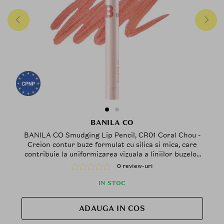
BANILA CO
BANILA CO Smudging Lip Pencil, CR01 Coral Chou -
Creion contur buze formulat cu silica si mica, care
contribuie la uniformizarea vizuala a liniilor buzelor
si la obtinerea unui aspect catifelat
0 review-uri
IN STOC
ADAUGA IN COS