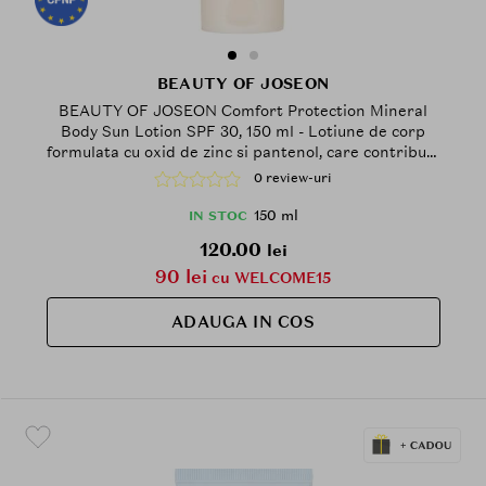
BEAUTY OF JOSEON
BEAUTY OF JOSEON Comfort Protection Mineral
Body Sun Lotion SPF 30, 150 ml - Lotiune de corp
formulata cu oxid de zinc si pantenol, care contribuie
la hidratarea pielii si la metinerea barierei cutanate
0 review-uri
150 ml
IN STOC
120.00
lei
90 lei
cu WELCOME15
ADAUGA IN COS