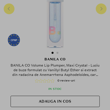
BANILA CO
BANILA CO Volume Lip Plumper, Maxi Crystal - Luciu
de buze formulat cu Vanillyl Butyl Ether si extract
din radacina de Anemarrhena Asphodeloides, care
contribuie la efectul de volum si la metinerea
0 review-uri
confortului buzelor
IN STOC
ADAUGA IN COS