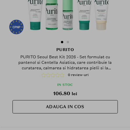
PURITO
PURITO Seoul Best Kit 2026 - Set formulat cu
pantenol si Centella Asiatica, care contribuie la
curatarea, calmarea si hidratarea pielii si la
metinerea barierei naturale a pielii
0 review-uri
IN STOC
106.80
lei
ADAUGA IN COS