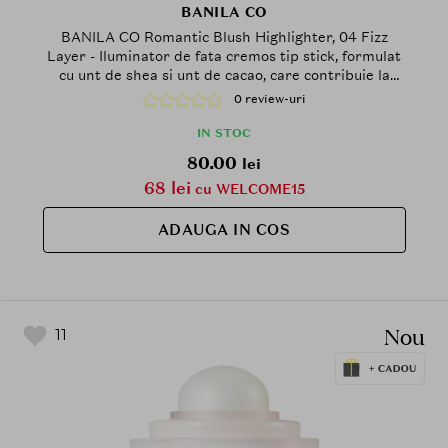
BANILA CO
BANILA CO Romantic Blush Highlighter, 04 Fizz
Layer - Iluminator de fata cremos tip stick, formulat
cu unt de shea si unt de cacao, care contribuie la
accentuarea pometilor si a punctelor inalte ale fetei
0 review-uri
printr-un finisaj luminos si neted
IN STOC
80.00
lei
68 lei
cu WELCOME15
ADAUGA IN COS
Nou
11