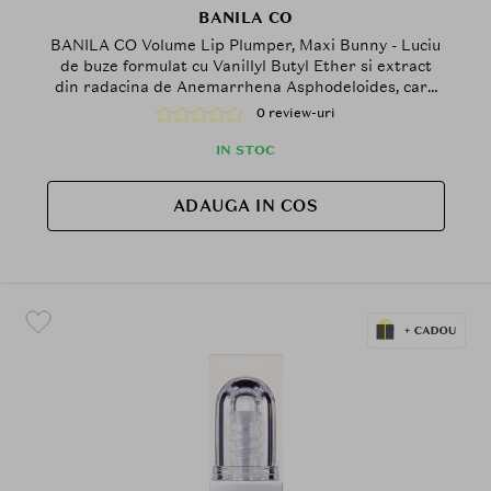
BANILA CO
BANILA CO Volume Lip Plumper, Maxi Bunny - Luciu
de buze formulat cu Vanillyl Butyl Ether si extract
din radacina de Anemarrhena Asphodeloides, care
contribuie la efectul de volum si la metinerea
0 review-uri
confortului buzelor
IN STOC
ADAUGA IN COS