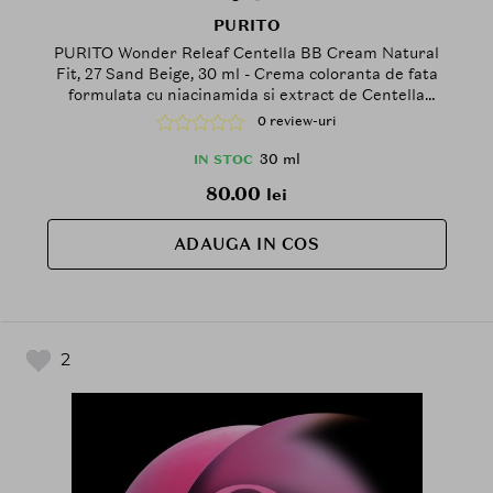
PURITO
PURITO Wonder Releaf Centella BB Cream Natural
Fit, 27 Sand Beige, 30 ml - Crema coloranta de fata
formulata cu niacinamida si extract de Centella
Asiatica, care contribuie la uniformizarea aspectului
0 review-uri
tenului si la mentinerea confortului la aplicare
30 ml
IN STOC
80.00
lei
ADAUGA IN COS
2