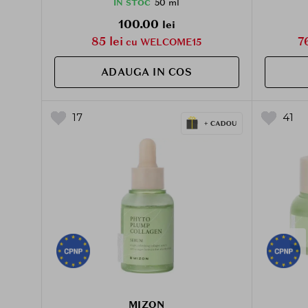
UVB s
50 ml
IN STOC
100.00
lei
85 lei
7
cu WELCOME15
ADAUGA IN COS
17
41
MIZON