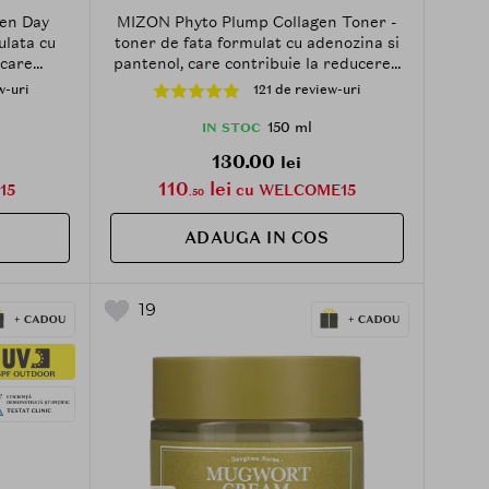
en Day
MIZON Phyto Plump Collagen Toner -
ulata cu
toner de fata formulat cu adenozina si
 care
pantenol, care contribuie la reducerea
ii si la
aspectului ridurilor si la metinerea
w-uri
121 de review-uri
t - 50 ml
hidratarii - 150 ml
150 ml
IN STOC
130.00
lei
110
lei
15
cu WELCOME15
.50
ADAUGA IN COS
19