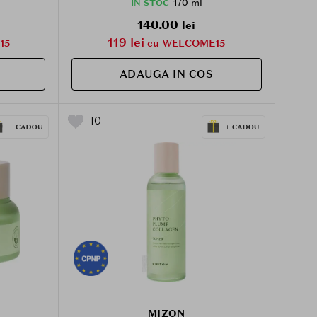
170 ml
IN STOC
140.00
lei
119 lei
15
cu WELCOME15
ADAUGA IN COS
10
MIZON