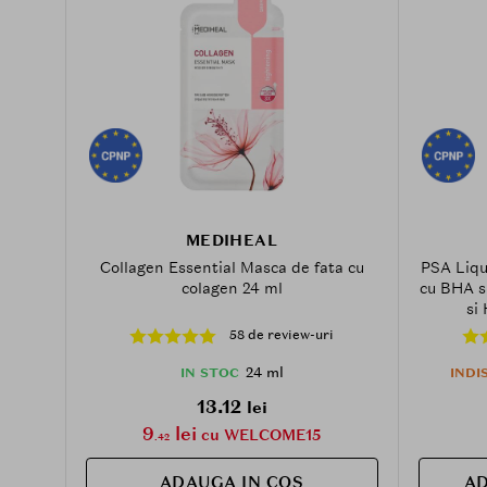
MEDIHEAL
Collagen Essential Masca de fata cu
PSA Liqu
colagen 24 ml
cu BHA si
si
58 de review-uri
24 ml
IN STOC
INDI
13.12
lei
9
lei
cu WELCOME15
.42
ADAUGA IN COS
AD