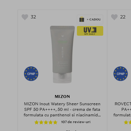
32
22
MIZON
MIZON Inout Watery Sheer Sunscreen
ROVECTI
SPF 50 PA++++, 50 ml - crema de fata
PA++
formulata cu panthenol si niacinamide,
formulat
care contribuie la hidratarea pielii si la
si p
107 de review-uri
mentinerea confortului cutanat, Daily
protecti