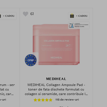
61
MEDIHEAL
rum - ser
MEDIHEAL Collagen Ampoule Pad -
lat cu
toner de fata dischete formulat cu
nic, care
colagen si ceramide, care contribuie la
ii si la
fermitatea pielii - 100 buc
w-uri
118 de review-uri
t - 10 ml