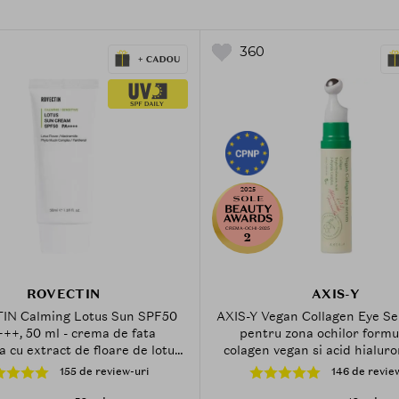
360
2025
CREMA-OCHI-2025
2
ROVECTIN
AXIS-Y
N Calming Lotus Sun SPF50
AXIS-Y Vegan Collagen Eye Se
++, 50 ml - crema de fata
pentru zona ochilor formu
a cu extract de floare de lotus
colagen vegan si acid hialuro
antenol, care contribuie la
contribuie la hidratarea piel
155 de review-uri
146 de revie
a pielii impotriva razelor UVA,
mentinerea confortului cutana