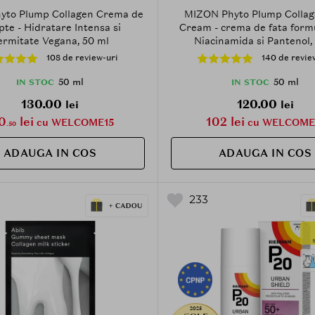
yto Plump Collagen Crema de
MIZON Phyto Plump Collag
te - Hidratare Intensa si
Cream - crema de fata form
ermitate Vegana, 50 ml
Niacinamida si Pantenol,
contribuie la hidratarea piel
108 de review-uri
140 de revie
metinerea confortului cutana
50 ml
50 ml
IN STOC
IN STOC
130.00
120.00
lei
lei
0
lei
102 lei
cu WELCOME15
cu WELCOME
.50
ADAUGA IN COS
ADAUGA IN COS
233
2025