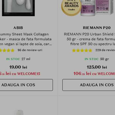
Finalist
ABIB
RIEMANN P20
ummy Sheet Mask Collagen
RIEMANN P20 Urban Shield 
cker - masca de fata formulata
50 gr - crema de fata formu
en vegan si lapte de soia, care
filtre SPF 50 cu spectru l
uie la hidratarea pielii in 10
antioxidanti puternici, care c
95 de review-uri
229 de revie
minute - 27 ml
la protectia impotriva razelo
poluarii, Outdoor
27 ml
50 gr
IN STOC
IN STOC
19.00
125.00
lei
lei
6
lei
106
lei
cu WELCOME15
cu WELCOM
.15
.25
ADAUGA IN COS
ADAUGA IN COS