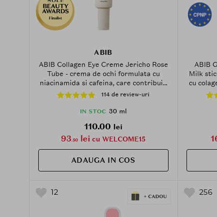
Finalist
ABIB
ABIB Collagen Eye Creme Jericho Rose
ABIB G
Tube - crema de ochi formulata cu
Milk sti
niacinamida si cafeina, care contribuie
cu colag
la hidratarea zonei ochilor si la
contrib
114 de review-uri
mentinerea confortului cutanat - 30 ml
30 ml
IN STOC
110.00
lei
93
lei
1
cu WELCOME15
.50
ADAUGA IN COS
12
256