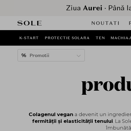
NOUTATI
K-START
PROTECTIE SOLARA
TEN
MACHIA
Promotii
produ
Colagenul vegan
a devenit un ingredient
fermității și elasticității tenului
. La So
îmbunătățe