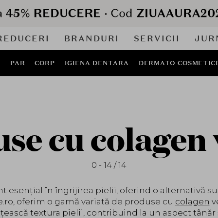
REDUCERI
BRANDURI
SERVICII
JUR
J
PAR
CORP
IGIENA DENTARA
DERMATO COSMETIC
se cu colagen
0 - 14 / 14
 esențial în îngrijirea pielii, oferind o alternativă s
le.ro, oferim o gamă variată de produse cu
colagen
v
ască textura pielii, contribuind la un aspect tânăr 