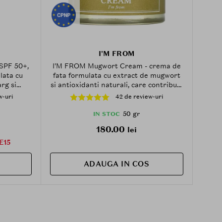
I'M FROM
SPF 50+,
I'M FROM Mugwort Cream - crema de
lata cu
fata formulata cu extract de mugwort
arg si
si antioxidanti naturali, care contribuie
ontribuie
la hidratarea pielii si la mentinerea
w-uri
42 de review-uri
r UV si a
tenului revigorat - 50 gr
50 gr
IN STOC
180.00
lei
E15
ADAUGA IN COS