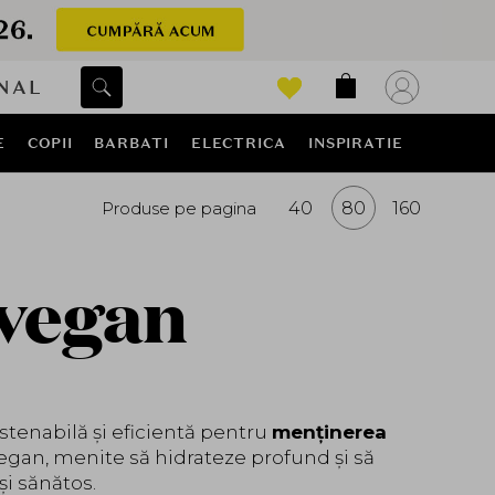
NAL
E
COPII
BARBATI
ELECTRICA
INSPIRATIE
Produse pe pagina
40
80
160
 vegan
ustenabilă și eficientă pentru
menținerea
egan, menite să hidrateze profund și să
și sănătos.