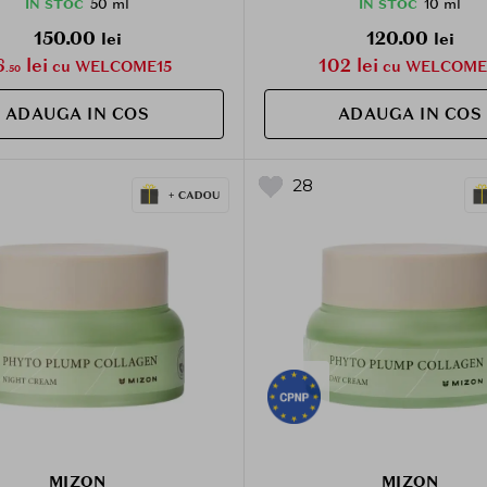
i a luminii albastre, Daily
50 ml
10 ml
IN STOC
IN STOC
150.00
120.00
lei
lei
6
lei
102 lei
cu WELCOME15
cu WELCOME
.50
ADAUGA IN COS
ADAUGA IN COS
28
MIZON
MIZON