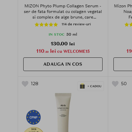
MIZON Phyto Plump Collagen Serum -
Mizon Ph
ser de fata formulat cu colagen vegetal
Noap
si complex de alge brune, care
F
contribuie la hidratarea pielii si la
114 de review-uri
mentinerea confortului cutanat - 30 ml
30 ml
IN STOC
130.00
lei
110
lei
11
cu WELCOME15
.50
ADAUGA IN COS
128
50
2025