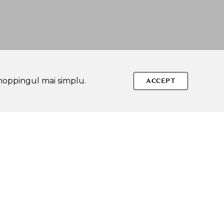
shoppingul mai simplu.
ACCEPT
Urmareste-ne