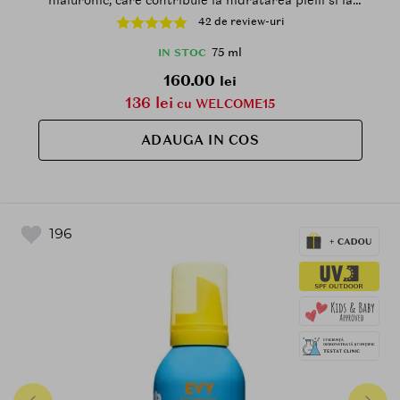
metinerea confortului cutanat, Daily
42 de review-uri
75 ml
IN STOC
160.00
lei
136 lei
cu WELCOME15
ADAUGA IN COS
196