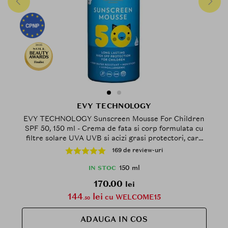
2025
Finalist
EVY TECHNOLOGY
EVY TECHNOLOGY Sunscreen Mousse For Children
SPF 50, 150 ml - Crema de fata si corp formulata cu
filtre solare UVA UVB si acizi grasi protectori, care
contribuie la protectia SPF 50 de lunga durata cu
169 de review-uri
spectru larg impotriva razelor UV daunatoare,
Outdoor
150 ml
IN STOC
170.00
lei
144
lei
cu WELCOME15
.50
ADAUGA IN COS