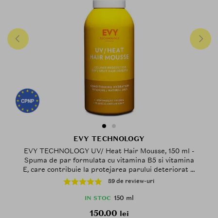
EVY TECHNOLOGY
EVY TECHNOLOGY UV/ Heat Hair Mousse, 150 ml -
Spuma de par formulata cu vitamina B5 si vitamina
E, care contribuie la protejarea parului deteriorat si
predispus la rupere folosit adesea cu aparate
89 de review-uri
termice si la mentinerea culorii si stralucirii parului
vopsit
150 ml
IN STOC
150.00
lei