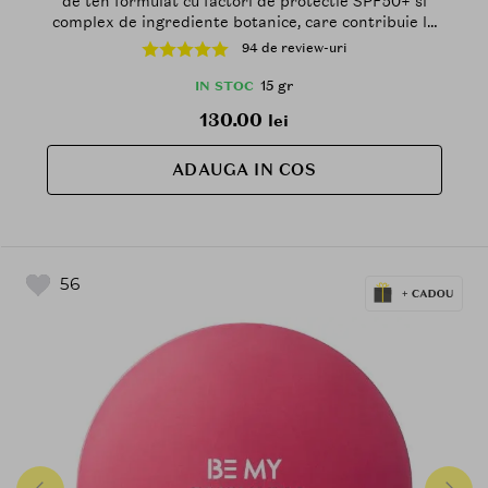
de ten formulat cu factori de protectie SPF50+ si
complex de ingrediente botanice, care contribuie la
luminozitatea pielii si la mentinerea confortului
94 de review-uri
cutanat
15 gr
IN STOC
130.00
lei
ADAUGA IN COS
56