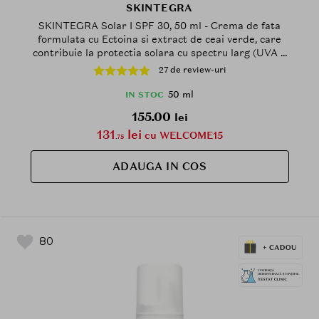
SKINTEGRA
SKINTEGRA Solar I SPF 30, 50 ml - Crema de fata
formulata cu Ectoina si extract de ceai verde, care
contribuie la protectia solara cu spectru larg (UVA +
UVB) si la mentinerea barierei cutanate
27 de review-uri
50 ml
IN STOC
155.00
lei
131
lei
cu WELCOME15
.75
ADAUGA IN COS
80