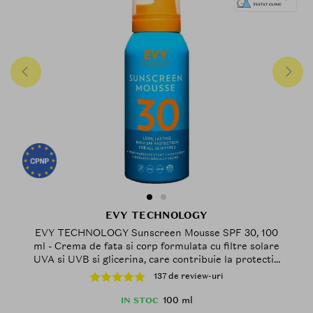
EVY TECHNOLOGY
EVY TECHNOLOGY Sunscreen Mousse SPF 30, 100
ml - Crema de fata si corp formulata cu filtre solare
UVA si UVB si glicerina, care contribuie la protectia
impotriva razelor UVB si UVA si la mentinerea
137 de review-uri
hidratarii pielii, Outdoor
100 ml
IN STOC