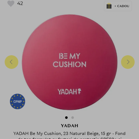
42
YADAH
YADAH Be My Cushion, 23 Natural Beige, 15 gr - Fond