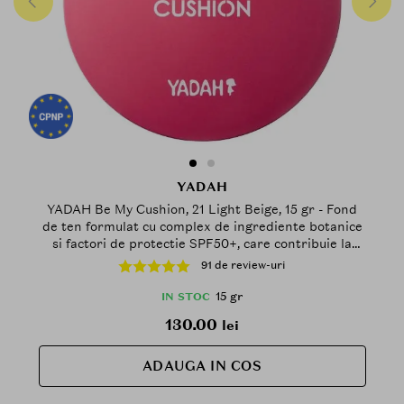
YADAH
YADAH Be My Cushion, 21 Light Beige, 15 gr - Fond
de ten formulat cu complex de ingrediente botanice
si factori de protectie SPF50+, care contribuie la
luminozitatea pielii si la metinerea aspectului
91 de review-uri
uniform
15 gr
IN STOC
130.00
lei
ADAUGA IN COS