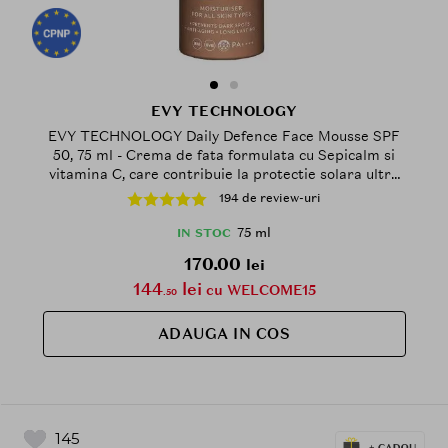
EVY TECHNOLOGY
EVY TECHNOLOGY Daily Defence Face Mousse SPF
50, 75 ml - Crema de fata formulata cu Sepicalm si
vitamina C, care contribuie la protectie solara ultra
performanta si la mentinerea hidratarii pielii, Daily
194 de review-uri
75 ml
IN STOC
170.00
lei
144
lei
cu WELCOME15
.50
ADAUGA IN COS
145