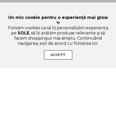
Un mic cookie pentru o experiență mai glow
✨
Folosim cookies ca să îți personalizăm experiența
pe
SOLE
, să îți arătăm produse relevante și să
facem shoppingul mai simplu. Continuând
navigarea, ești de acord cu folosirea lor.
SOLE – beauty fără zgomot.
ACCEPT
Produse autentice, conforme UE, alese responsabil.
Categorii Produse
Contul meu & SOLE CLUB
Ajutor & Siguranță
Sole.ro & Comunitate