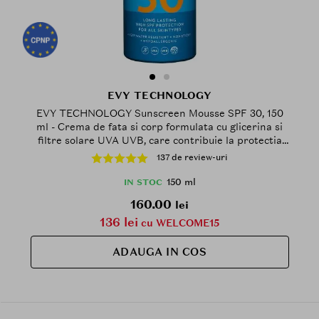
EVY TECHNOLOGY
EVY TECHNOLOGY Sunscreen Mousse SPF 30, 150
ml - Crema de fata si corp formulata cu glicerina si
filtre solare UVA UVB, care contribuie la protectia
solara pentru toate tipurile de ten, inclusiv pentru
137 de review-uri
copii si persoane cu ten sensibil, dermatita, vitiligo
sau alergie solara, Outdoor
150 ml
IN STOC
160.00
lei
136 lei
cu WELCOME15
ADAUGA IN COS