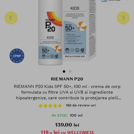
RIEMANN P20
RIEMANN P20 Kids SPF 50+, 100 ml - crema de corp
formulata cu filtre UVA si UVB si ingrediente
hipoalergenice, care contribuie la protejarea pielii
sensibile la soare a copiilor, Outdoor
165 de review-uri
100 ml
IN STOC
139.00
lei
118
lei
cu WELCOME15
.15