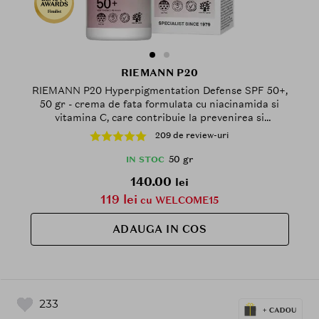
Finalist
RIEMANN P20
RIEMANN P20 Hyperpigmentation Defense SPF 50+,
50 gr - crema de fata formulata cu niacinamida si
vitamina C, care contribuie la prevenirea si
reducerea petelor de pigmentare de pe fata si gat,
209 de review-uri
Outdoor
50 gr
IN STOC
140.00
lei
119 lei
cu WELCOME15
ADAUGA IN COS
233