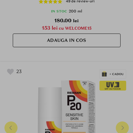
49 de review-uri
200 ml
IN STOC
180.00
lei
153 lei
cu WELCOME15
ADAUGA IN COS
23