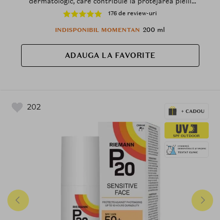
dermatologic, care contribuie la protejarea pielii
sensibile la soare a copiilor, Outdoor
176 de review-uri
200 ml
INDISPONIBIL MOMENTAN
ADAUGA LA FAVORITE
202