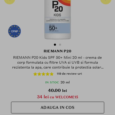
RIEMANN P20
RIEMANN P20 Kids SPF 50+ Mini 20 ml - crema de
corp formulata cu filtre UVA si UVB si formula
rezistenta la apa, care contribuie la protectia solara
ridicata SPF50 si la mentinerea protectiei in timpul
119 de review-uri
expunerii la soare, Outdoor
20 ml
IN STOC
40.00
lei
34 lei
cu WELCOME15
ADAUGA IN COS