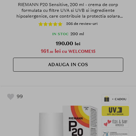
RIEMANN P20 Sensitive, 200 ml - crema de corp
formulata cu filtre UVA si UVB si ingrediente
hipoalergenice, care contribuie la protectia solara
impotriva razelor UVA si UVB, Outdoor
205 de review-uri
200 ml
IN STOC
190.00
lei
161
lei
cu WELCOME15
.50
ADAUGA IN COS
99