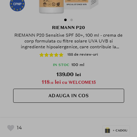
RIEMANN P20
RIEMANN P20 Sensitive SPF 50+, 100 ml - crema de
corp formulata cu filtre solare UVA UVB si
ingrediente hipoalergenice, care contribuie la
protectia ridicata a pielii sensibile si la mentinerea
188 de review-uri
confortului cutanat, Outdoor
100 ml
IN STOC
139.00
lei
118
lei
cu WELCOME15
.15
ADAUGA IN COS
14