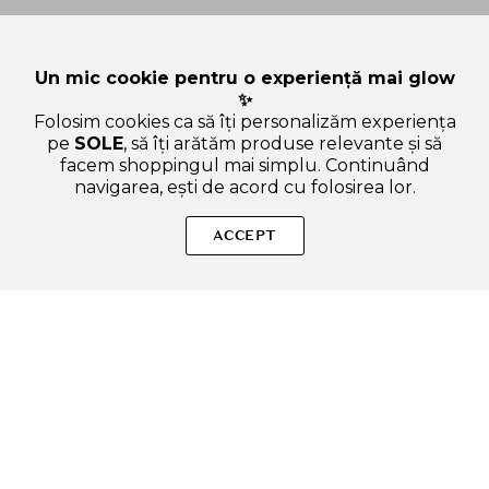
Un mic cookie pentru o experiență mai glow
✨
Folosim cookies ca să îți personalizăm experiența
pe
SOLE
, să îți arătăm produse relevante și să
facem shoppingul mai simplu. Continuând
navigarea, ești de acord cu folosirea lor.
SOLE – beauty fără zgomot.
ACCEPT
Produse autentice, conforme UE, alese responsabil.
Categorii Produse
Contul meu & SOLE CLUB
Ajutor & Siguranță
Sole.ro & Comunitate