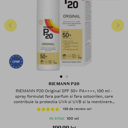
RIEMANN P20
RIEMANN P20 Original SPF 50+ PA++++, 100 ml -
spray formulat fara parfum si fara octocrilen, care
contribuie la protectia UVA si UVB si la mentinerea
rezistentei la apa si transpiratie, Outdoor
138 de review-uri
100 ml
IN STOC
100.00
lei