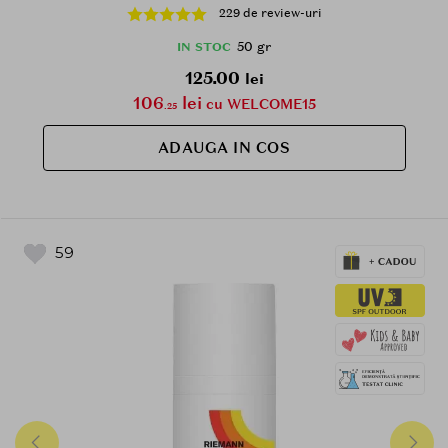
impotriva razelor UV si a poluarii, Outdoor
229 de review-uri
50 gr
IN STOC
125.00
lei
106
lei
cu WELCOME15
.25
ADAUGA IN COS
59