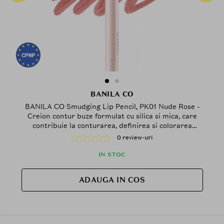
BANILA CO
BANILA CO Smudging Lip Pencil, PK01 Nude Rose -
Creion contur buze formulat cu silica si mica, care
contribuie la conturarea, definirea si colorarea
buzelor cu finisaj mat, fin si usor difuz
0 review-uri
IN STOC
ADAUGA IN COS