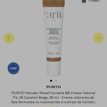
PURITO
PURITO Wonder Releaf Centella BB Cream Natural
Fit, 29 Caramel Beige, 30 ml - Crema coloranta de
fata formulata cu niacinamida si extract de Centella
Asiatica, care contribuie la estomparea vizuala a