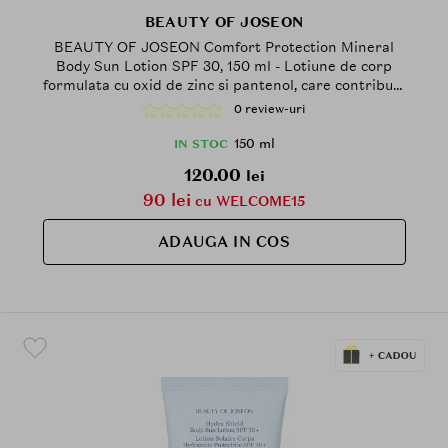
BEAUTY OF JOSEON
BEAUTY OF JOSEON Comfort Protection Mineral
Body Sun Lotion SPF 30, 150 ml - Lotiune de corp
formulata cu oxid de zinc si pantenol, care contribuie
la hidratarea pielii si la metinerea barierei cutanate
0 review-uri
150 ml
IN STOC
120.00
lei
90 lei
cu WELCOME15
ADAUGA IN COS