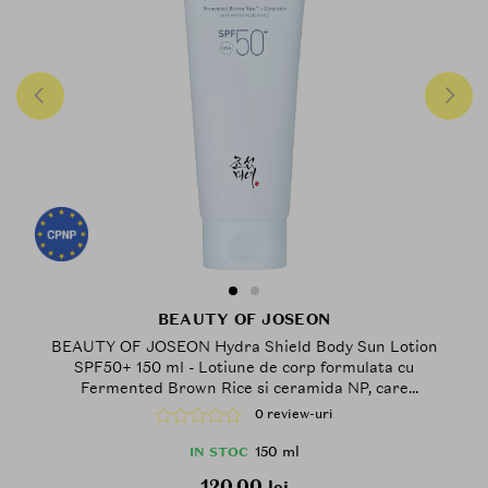
BEAUTY OF JOSEON
BEAUTY OF JOSEON Hydra Shield Body Sun Lotion
SPF50+ 150 ml - Lotiune de corp formulata cu
Fermented Brown Rice si ceramida NP, care
contribuie la hidratarea pielii si la metinerea
0 review-uri
barierei cutanate
150 ml
IN STOC
120.00
lei