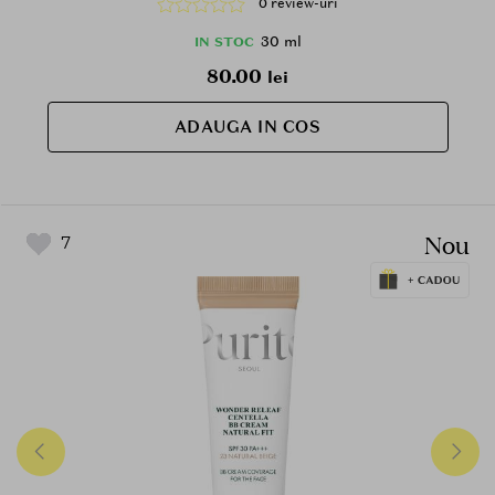
0 review-uri
rosetii si a imperfectiunilor si la mentinerea unui
aspect uniform al tenului, SPF30 PA+++
30 ml
IN STOC
80.00
lei
ADAUGA IN COS
Nou
7