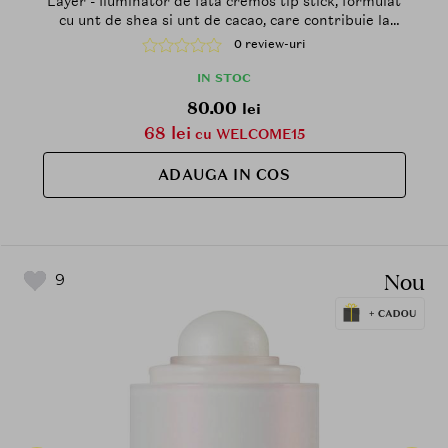
Layer - Iluminator de fata cremos tip stick, formulat
cu unt de shea si unt de cacao, care contribuie la
accentuarea pometilor si a punctelor inalte ale fetei
0 review-uri
printr-un finisaj luminos si neted
IN STOC
80.00
lei
68 lei
cu WELCOME15
ADAUGA IN COS
Nou
9