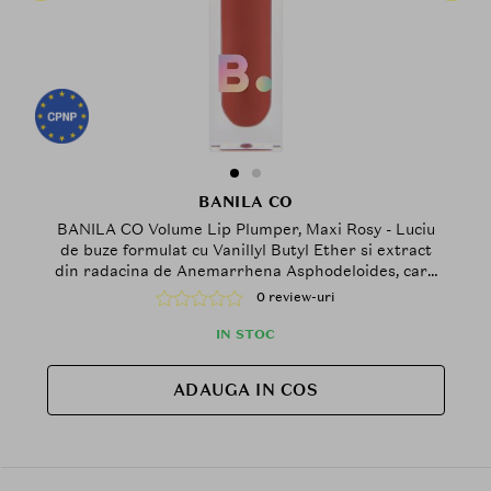
BANILA CO
BANILA CO Volume Lip Plumper, Maxi Rosy - Luciu
de buze formulat cu Vanillyl Butyl Ether si extract
din radacina de Anemarrhena Asphodeloides, care
contribuie la efectul de volum si la mentinerea
0 review-uri
confortului buzelor
IN STOC
ADAUGA IN COS