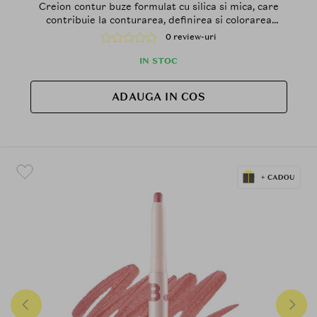
Creion contur buze formulat cu silica si mica, care
contribuie la conturarea, definirea si colorarea
buzelor pentru un finisaj mat si usor difuz si la
0 review-uri
metinerea confortului pe buze
IN STOC
ADAUGA IN COS