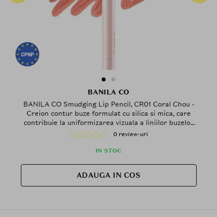
BANILA CO
BANILA CO Smudging Lip Pencil, CR01 Coral Chou -
Creion contur buze formulat cu silica si mica, care
contribuie la uniformizarea vizuala a liniilor buzelor
si la obtinerea unui aspect catifelat
0 review-uri
IN STOC
ADAUGA IN COS