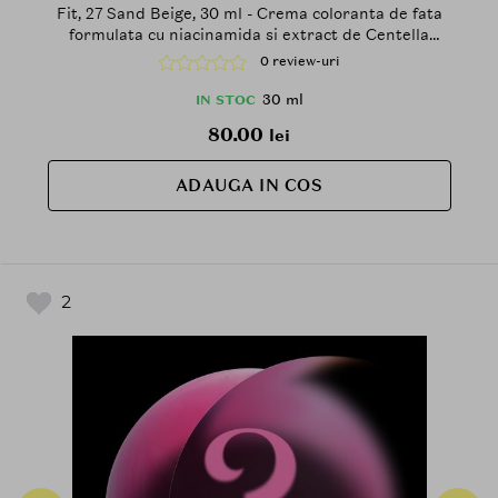
Fit, 27 Sand Beige, 30 ml - Crema coloranta de fata
formulata cu niacinamida si extract de Centella
Asiatica, care contribuie la uniformizarea aspectului
0 review-uri
tenului si la mentinerea confortului la aplicare
30 ml
IN STOC
80.00
lei
ADAUGA IN COS
2