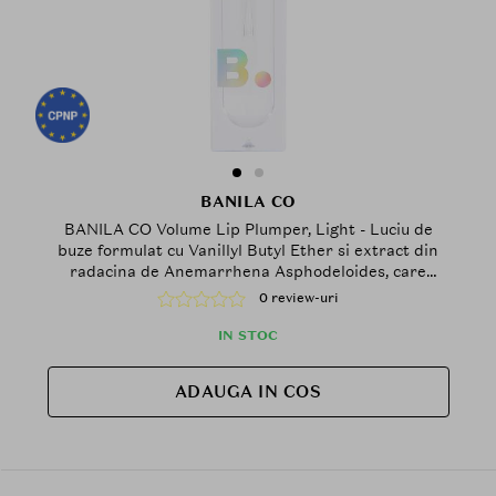
BANILA CO
BANILA CO Volume Lip Plumper, Light - Luciu de
buze formulat cu Vanillyl Butyl Ether si extract din
radacina de Anemarrhena Asphodeloides, care
contribuie la efectul de volum si la metinerea
0 review-uri
confortului buzelor
IN STOC
ADAUGA IN COS