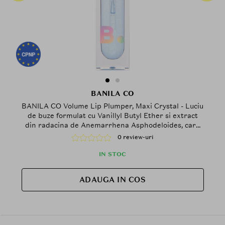
BANILA CO
BANILA CO Volume Lip Plumper, Maxi Crystal - Luciu
de buze formulat cu Vanillyl Butyl Ether si extract
din radacina de Anemarrhena Asphodeloides, care
contribuie la efectul de volum si la metinerea
0 review-uri
confortului buzelor
IN STOC
ADAUGA IN COS