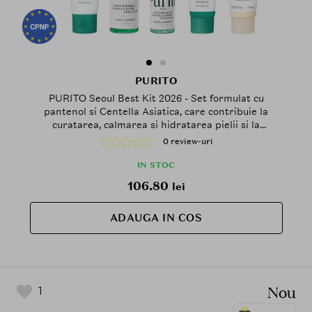
PURITO
PURITO Seoul Best Kit 2026 - Set formulat cu
pantenol si Centella Asiatica, care contribuie la
curatarea, calmarea si hidratarea pielii si la
metinerea barierei naturale a pielii
0 review-uri
IN STOC
106.80
lei
ADAUGA IN COS
Nou
1