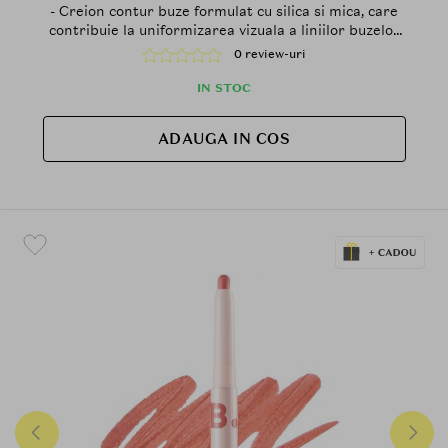
- Creion contur buze formulat cu silica si mica, care
contribuie la uniformizarea vizuala a liniilor buzelor
si la mentinerea confortului pe buze
0 review-uri
IN STOC
ADAUGA IN COS