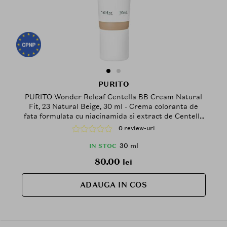
PURITO
PURITO Wonder Releaf Centella BB Cream Natural
Fit, 23 Natural Beige, 30 ml - Crema coloranta de
fata formulata cu niacinamida si extract de Centella
Asiatica, care contribuie la uniformizarea aspectului
0 review-uri
tenului si la mentinerea confortului pielii
30 ml
IN STOC
80.00
lei
ADAUGA IN COS