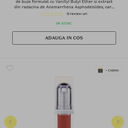
de buze formulat cu Vanillyl Butyl Ether si extract
din radacina de Anemarrhena Asphodeloides, care
contribuie la efectul de volum si la metinerea
0 review-uri
confortului buzelor
IN STOC
ADAUGA IN COS