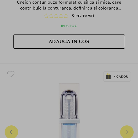
Creion contur buze formulat cu silica si mica, care
contribuie la conturarea, definirea si colorarea
buzelor si la metinerea confortului pe buze
0 review-uri
IN STOC
ADAUGA IN COS