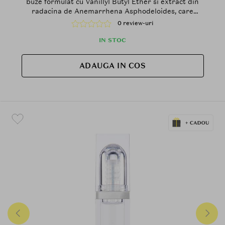
buze formulat cu Vanillyl Butyl Ether si extract din
radacina de Anemarrhena Asphodeloides, care
contribuie la efectul de volum si la metinerea
0 review-uri
confortului buzelor
IN STOC
ADAUGA IN COS