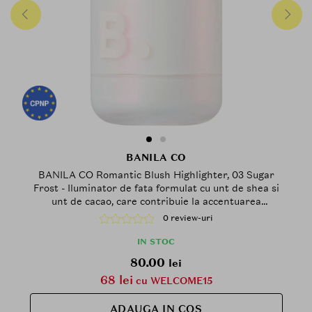
BANILA CO
BANILA CO Romantic Blush Highlighter, 03 Sugar
Frost - Iluminator de fata formulat cu unt de shea si
unt de cacao, care contribuie la accentuarea
pometilor si a punctelor inalte ale fetei printr-un
0 review-uri
finisaj stralucitor, proaspat si neted
IN STOC
80.00
lei
68 lei
cu WELCOME15
ADAUGA IN COS