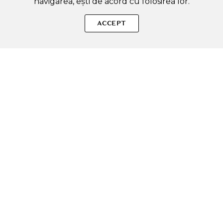
navigarea, ești de acord cu folosirea lor.
SOLE – beauty fără zgomot.
ACCEPT
Produse autentice, conforme UE, alese responsabil.
Categorii Produse
Contul meu & SOLE CLUB
Ajutor & Siguranță
Sole.ro & Comunitate