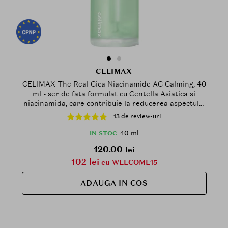
CELIMAX
CELIMAX The Real Cica Niacinamide AC Calming, 40
ml - ser de fata formulat cu Centella Asiatica si
niacinamida, care contribuie la reducerea aspectului
de roseata si la imbunatatirea vizibila a pielii dupa
13 de review-uri
episoade de dezechilibru
40 ml
IN STOC
120.00
lei
102 lei
cu WELCOME15
ADAUGA IN COS