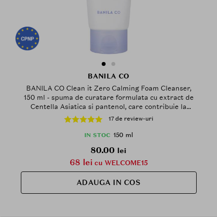
BANILA CO
BANILA CO Clean it Zero Calming Foam Cleanser,
150 ml - spuma de curatare formulata cu extract de
Centella Asiatica si pantenol, care contribuie la
reducerea iritatiilor in timpul spalarii si la metinerea
17 de review-uri
pielii confortabile dupa curatare
150 ml
IN STOC
80.00
lei
68 lei
cu WELCOME15
ADAUGA IN COS