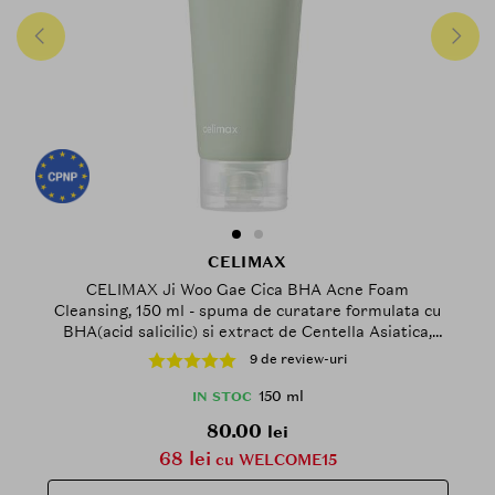
CELIMAX
CELIMAX Ji Woo Gae Cica BHA Acne Foam
Cleansing, 150 ml - spuma de curatare formulata cu
BHA(acid salicilic) si extract de Centella Asiatica,
care contribuie la indepartarea impuritatilor si
9 de review-uri
excesului de sebum fara senzatie agresiva dupa
clatire
150 ml
IN STOC
80.00
lei
68 lei
cu WELCOME15