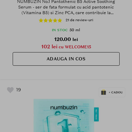
NUMBUZIN No.1 Pantothenic B5 Active Soothing
Serum - ser de fata formulat cu acid pantotenic
(Vitamina B5) si Zinc PCA, care contribuie la
calmarea pielii si la mentinerea echilibrului
21 de review-uri
sebumului - 50 ml
50 ml
IN STOC
120.00
lei
102 lei
cu WELCOME15
ADAUGA IN COS
19