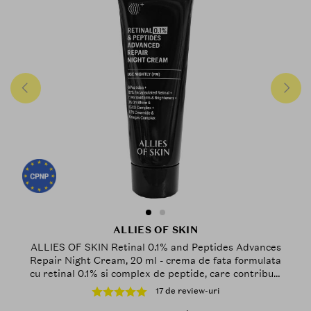
ALLIES OF SKIN
ALLIES OF SKIN Retinal 0.1% and Peptides Advances
Repair Night Cream, 20 ml - crema de fata formulata
cu retinal 0.1% si complex de peptide, care contribuie
la imbunatatirea vizibila a texturii pielii si a
17 de review-uri
semnelor de imbatranire si la metinerea confortului