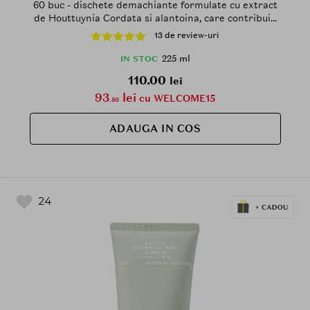
60 buc - dischete demachiante formulate cu extract
de Houttuynia Cordata si alantoina, care contribuie
la indepartarea machiajului, excesului de sebum si
13 de review-uri
impuritatilor si la metinerea confortului pielii
sensibile
225 ml
IN STOC
110.00
lei
93
lei
cu WELCOME15
.50
ADAUGA IN COS
24