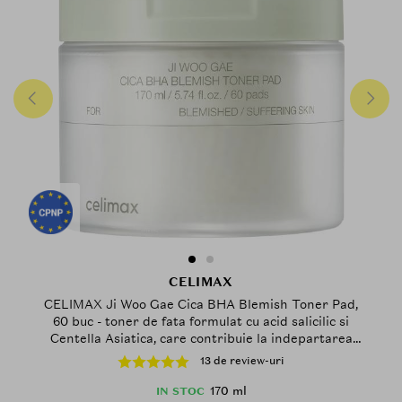
CELIMAX
CELIMAX Ji Woo Gae Cica BHA Blemish Toner Pad,
60 buc - toner de fata formulat cu acid salicilic si
Centella Asiatica, care contribuie la indepartarea
celulelor moarte, a excesului de sebum si a
13 de review-uri
impuritatilor acumulate si la diminuarea aspectului
porilor dilatati
170 ml
IN STOC