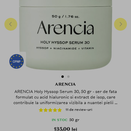
ARENCIA
ARENCIA Holy Hyssop Serum 30, 50 gr - ser de fata
formulat cu acid hialuronic si extract de isop, care
contribuie la uniformizarea vizibila a nuantei pielii si
la mentinerea hidratarii pielii
11 de review-uri
50 gr
IN STOC
135.00
lei