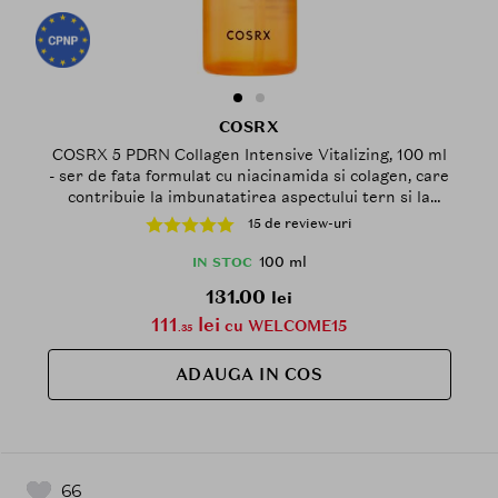
COSRX
COSRX 5 PDRN Collagen Intensive Vitalizing, 100 ml
- ser de fata formulat cu niacinamida si colagen, care
contribuie la imbunatatirea aspectului tern si la
sustinerea barierei naturale a pielii
15 de review-uri
100 ml
IN STOC
131.00
lei
111
lei
cu WELCOME15
.35
ADAUGA IN COS
66