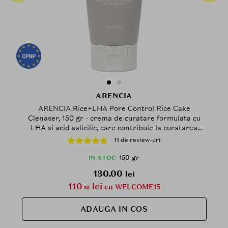
ARENCIA
ARENCIA Rice+LHA Pore Control Rice Cake
Clenaser, 150 gr - crema de curatare formulata cu
LHA si acid salicilic, care contribuie la curatarea
porilor si la indepartarea impuritatilor, excesului de
11 de review-uri
sebum, reziduurilor de machiaj si celulelor moarte
150 gr
IN STOC
130.00
lei
110
lei
cu WELCOME15
.50
ADAUGA IN COS