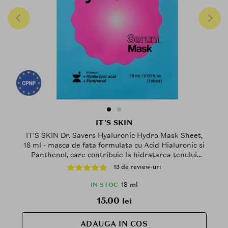
IT'S SKIN
IT'S SKIN Dr. Savers Hyaluronic Hydro Mask Sheet,
18 ml - masca de fata formulata cu Acid Hialuronic si
Panthenol, care contribuie la hidratarea tenului
deshidratat si la mentinerea confortului pielii
13 de review-uri
18 ml
IN STOC
15.00
lei
ADAUGA IN COS