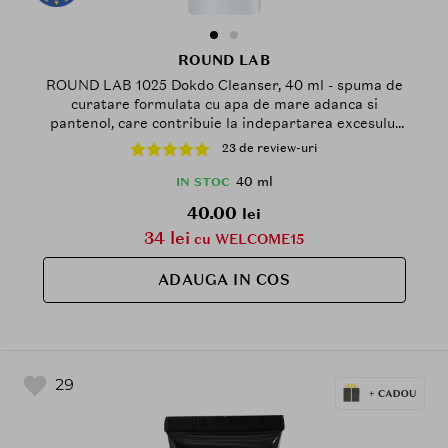
ROUND LAB
ROUND LAB 1025 Dokdo Cleanser, 40 ml - spuma de
curatare formulata cu apa de mare adanca si
pantenol, care contribuie la indepartarea excesului
de sebum, impuritatilor si reziduurilor de machiaj si
23 de review-uri
la mentinerea hidratarii pielii dupa spalare
40 ml
IN STOC
40.00
lei
34 lei
cu WELCOME15
ADAUGA IN COS
29