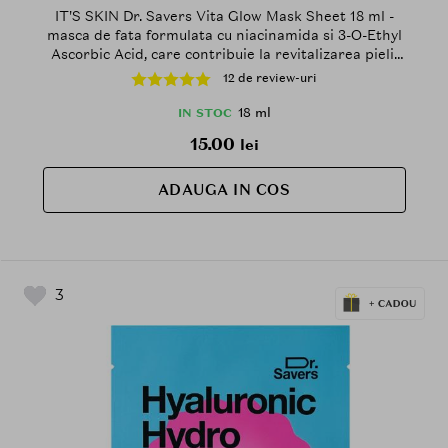
IT'S SKIN Dr. Savers Vita Glow Mask Sheet 18 ml -
masca de fata formulata cu niacinamida si 3-O-Ethyl
Ascorbic Acid, care contribuie la revitalizarea pielii
terne si la uniformizarea nuantei tenului
12 de review-uri
18 ml
IN STOC
15.00
lei
ADAUGA IN COS
3