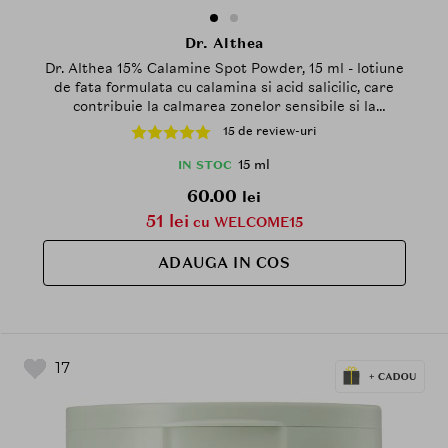
Dr. Althea
Dr. Althea 15% Calamine Spot Powder, 15 ml - lotiune
de fata formulata cu calamina si acid salicilic, care
contribuie la calmarea zonelor sensibile si la
reducerea excesului de sebum
15 de review-uri
15 ml
IN STOC
60.00
lei
51 lei
cu WELCOME15
ADAUGA IN COS
17