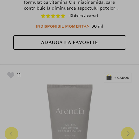
formulat cu vitamina C si niacinamida, care
contribuie la diminuarea aspectului petelor
pigmentare si la uniformizarea vizibila a tonului pielii
13 de review-uri
si la metinerea barierei pielii
30 ml
INDISPONIBIL MOMENTAN
ADAUGA LA FAVORITE
11