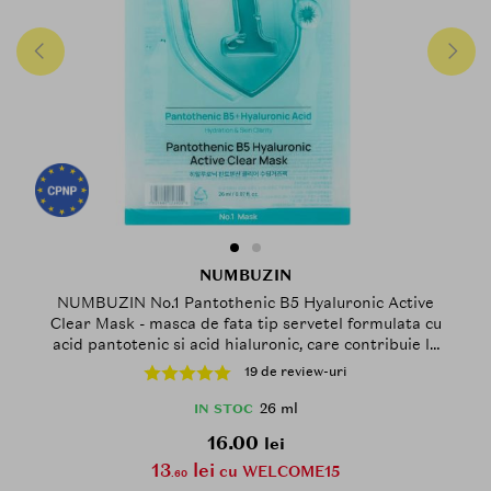
NUMBUZIN
NUMBUZIN No.1 Pantothenic B5 Hyaluronic Active
Clear Mask - masca de fata tip servetel formulata cu
acid pantotenic si acid hialuronic, care contribuie la
calmarea pielii reactive si la mentinerea echilibrului
19 de review-uri
tenului predispus la imperfectiuni - 26 ml
26 ml
IN STOC
16.00
lei
13
lei
cu WELCOME15
.60