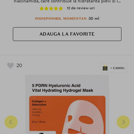
niacinamida, care contribuie la hidratarea pielii si la
mentinerea confortului cutanat
12 de review-uri
50 ml
INDISPONIBIL MOMENTAN
ADAUGA LA FAVORITE
20