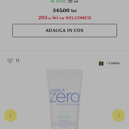
cutanat
20 ml
IN STOC
345.00
lei
293
lei
cu WELCOME15
.25
ADAUGA IN COS
11