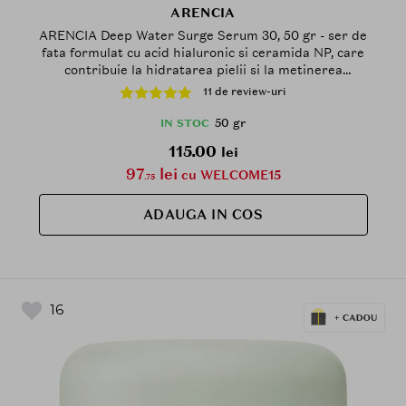
ARENCIA
ARENCIA Deep Water Surge Serum 30, 50 gr - ser de
fata formulat cu acid hialuronic si ceramida NP, care
contribuie la hidratarea pielii si la metinerea
barierei cutanate
11 de review-uri
50 gr
IN STOC
115.00
lei
97
lei
cu WELCOME15
.75
ADAUGA IN COS
16