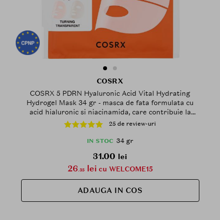
COSRX
COSRX 5 PDRN Hyaluronic Acid Vital Hydrating
Hydrogel Mask 34 gr - masca de fata formulata cu
acid hialuronic si niacinamida, care contribuie la
hidratarea pielii si la mentinerea unui aspect mai
25 de review-uri
luminos si mai uniform
34 gr
IN STOC
31.00
lei
26
lei
cu WELCOME15
.35
ADAUGA IN COS