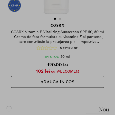
COSRX
COSRX Vitamin E Vitalizing Sunscreen SPF 50, 50 ml
- Crema de fata formulata cu vitamina E si pantenol,
care contribuie la protejarea pielii impotriva
radiatiilor UV si la metinerea aspectului hidratat,
0 review-uri
Daily
50 ml
IN STOC
120.00
lei
102 lei
cu WELCOME15
ADAUGA IN COS
Nou