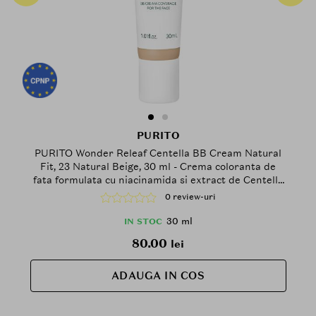
PURITO
PURITO Wonder Releaf Centella BB Cream Natural
Fit, 23 Natural Beige, 30 ml - Crema coloranta de
fata formulata cu niacinamida si extract de Centella
Asiatica, care contribuie la uniformizarea aspectului
0 review-uri
tenului si la mentinerea confortului pielii
30 ml
IN STOC
80.00
lei
ADAUGA IN COS