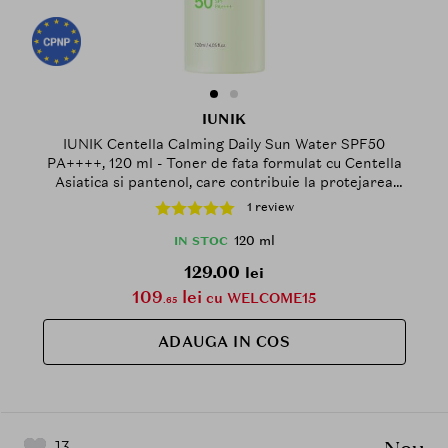
IUNIK
IUNIK Centella Calming Daily Sun Water SPF50
PA++++, 120 ml - Toner de fata formulat cu Centella
Asiatica si pantenol, care contribuie la protejarea
pielii impotriva razelor UVA si UVB si la metinerea
1 review
nivelului optim de hidratare
120 ml
IN STOC
129.00
lei
109
lei
cu WELCOME15
.65
ADAUGA IN COS
13