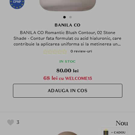
BANILA CO
BANILA CO Romantic Blush Contour, 02 Stone
Shade - Contur fata formulat cu acid hialuronic, care
contribuie la aplicarea uniforma si la metinerea unui
aspect confortabil al pielii
0 review-uri
IN STOC
80.00
lei
68 lei
cu WELCOME15
ADAUGA IN COS
Nou
3