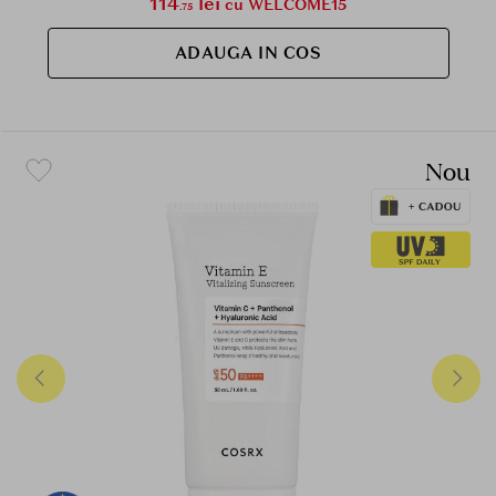
114
lei
cu WELCOME15
.75
ADAUGA IN COS
Nou