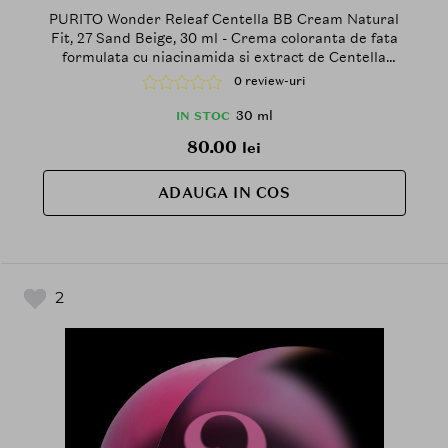
PURITO Wonder Releaf Centella BB Cream Natural
Fit, 27 Sand Beige, 30 ml - Crema coloranta de fata
formulata cu niacinamida si extract de Centella
Asiatica, care contribuie la uniformizarea aspectului
0 review-uri
tenului si la mentinerea confortului la aplicare
30 ml
IN STOC
80.00
lei
ADAUGA IN COS
2