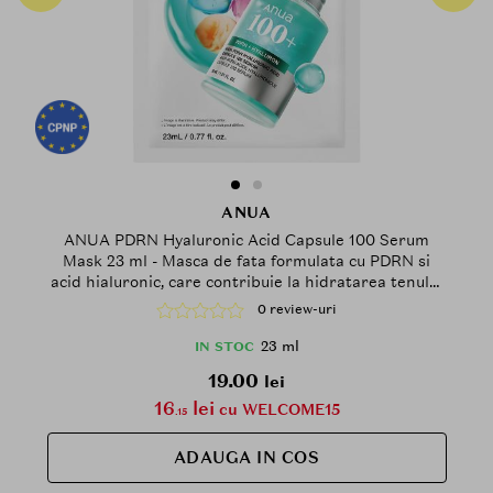
ANUA
ANUA PDRN Hyaluronic Acid Capsule 100 Serum
Mask 23 ml - Masca de fata formulata cu PDRN si
acid hialuronic, care contribuie la hidratarea tenului
si la metinerea confortului pielii
0 review-uri
23 ml
IN STOC
19.00
lei
16
lei
cu WELCOME15
.15
ADAUGA IN COS