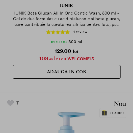
IUNIK
IUNIK Beta Glucan All In One Gentle Wash, 300 ml -
Gel de dus formulat cu acid hialuronic si beta-glucan,
care contribuie la curatarea zilnica pentru fata, par
si corp si la metinerea echilibrului natural al pielii
1 review
300 ml
IN STOC
129.00
lei
109
lei
cu WELCOME15
.65
ADAUGA IN COS
Nou
11