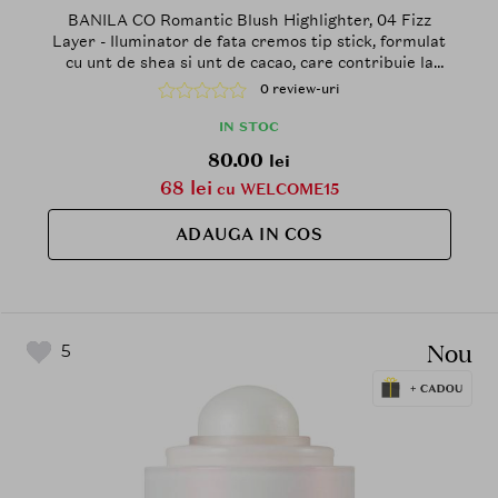
BANILA CO Romantic Blush Highlighter, 04 Fizz
Layer - Iluminator de fata cremos tip stick, formulat
cu unt de shea si unt de cacao, care contribuie la
accentuarea pometilor si a punctelor inalte ale fetei
0 review-uri
printr-un finisaj luminos si neted
IN STOC
80.00
lei
68 lei
cu WELCOME15
ADAUGA IN COS
Nou
5