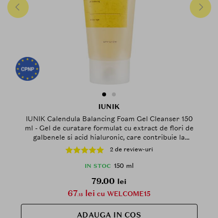
IUNIK
IUNIK Calendula Balancing Foam Gel Cleanser 150
ml - Gel de curatare formulat cu extract de flori de
galbenele si acid hialuronic, care contribuie la
indepartarea impuritatilor, excesului de sebum,
2 de review-uri
urmelor de protectie solara si machiajului si la
metinerea echilibrului natural al pielii si a nivelului
150 ml
IN STOC
optim de hidratare dupa fiecare utilizare
79.00
lei
67
lei
cu WELCOME15
.15
ADAUGA IN COS