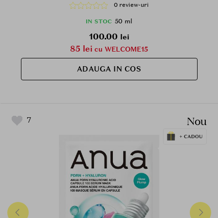
protejarea pielii impotriva radiatiilor UVA si UVB si
0 review-uri
la mentinerea confortului cutanat, Daily
50 ml
IN STOC
100.00
lei
85 lei
cu WELCOME15
ADAUGA IN COS
Nou
7