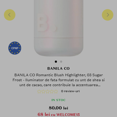
BANILA CO
BANILA CO Romantic Blush Highlighter, 03 Sugar
Frost - Iluminator de fata formulat cu unt de shea si
unt de cacao, care contribuie la accentuarea
pometilor si a punctelor inalte ale fetei printr-un
0 review-uri
finisaj stralucitor, proaspat si neted
IN STOC
80.00
lei
68 lei
cu WELCOME15