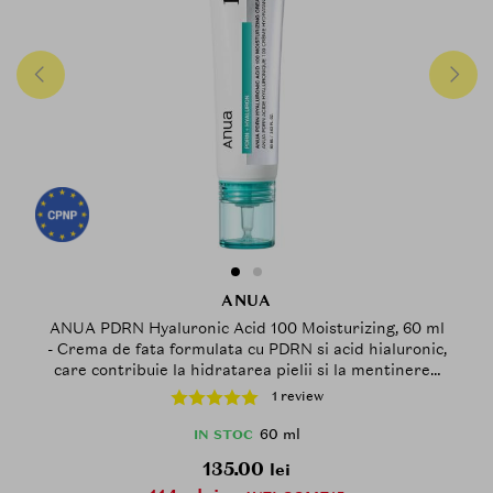
ANUA
ANUA PDRN Hyaluronic Acid 100 Moisturizing, 60 ml
- Crema de fata formulata cu PDRN si acid hialuronic,
care contribuie la hidratarea pielii si la mentinerea
confortului cutanat
1 review
60 ml
IN STOC
135.00
lei