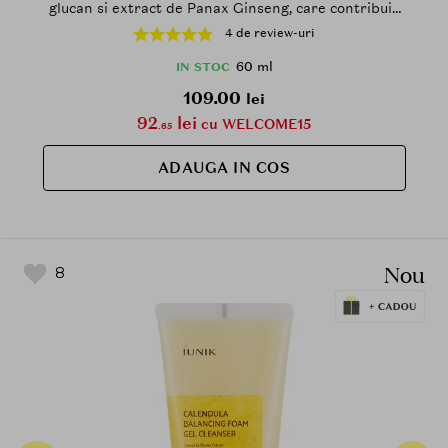
glucan si extract de Panax Ginseng, care contribuie
la protectia UV ridicata si la sustinerea barierei
4 de review-uri
cutanate
60 ml
IN STOC
109.00
lei
92
lei
cu WELCOME15
.65
ADAUGA IN COS
Nou
8