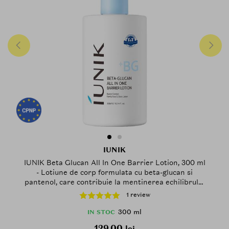
IUNIK
IUNIK Beta Glucan All In One Barrier Lotion, 300 ml
- Lotiune de corp formulata cu beta-glucan si
pantenol, care contribuie la mentinerea echilibrului
hidrolipidic al pielii si la mentinerea confortului pielii
1 review
300 ml
IN STOC
129.00
lei