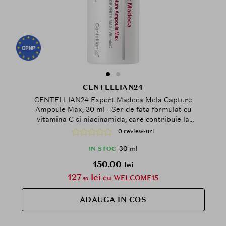
CENTELLIAN24
CENTELLIAN24 Expert Madeca Mela Capture
Ampoule Max, 30 ml - Ser de fata formulat cu
vitamina C si niacinamida, care contribuie la
corectarea nuantei neuniforme a pielii si la
0 review-uri
reducerea petelor pigmentare
30 ml
IN STOC
150.00
lei
127
lei
cu WELCOME15
.50
ADAUGA IN COS