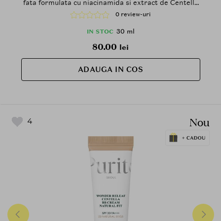
fata formulata cu niacinamida si extract de Centella
Asiatica, care contribuie la estomparea vizuala a
0 review-uri
rosetii si a imperfectiunilor si la mentinerea unui
aspect uniform al tenului, SPF30 PA+++
30 ml
IN STOC
80.00
lei
ADAUGA IN COS
Nou
4