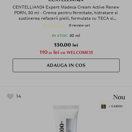
CENTELLIAN24 Expert Madeca Cream Active Renew
PDRN, 50 ml - Crema pentru fermitate, hidratare si
sustinerea refacerii pielii, formulata cu TECA si
PDRN, care contribuie la calmarea pielii si la
0 review-uri
mentinerea hidratarii
50 ml
IN STOC
130.00
lei
110
lei
cu WELCOME15
.50
ADAUGA IN COS
Nou
14