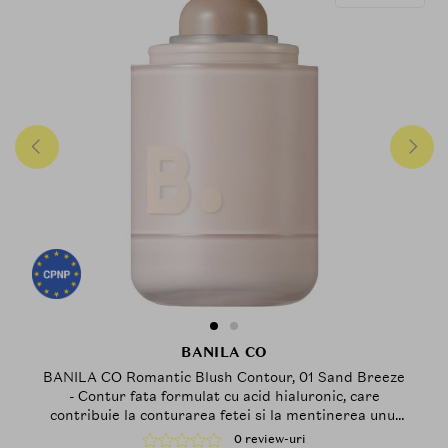
BANILA CO
BANILA CO Romantic Blush Contour, 01 Sand Breeze
- Contur fata formulat cu acid hialuronic, care
contribuie la conturarea fetei si la mentinerea unui
aspect neted si confortabil al pielii
0 review-uri