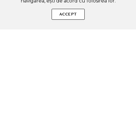
navigarea, ești de acord cu folosirea lor.
SOLE – beauty fără zgomot.
ACCEPT
Produse autentice, conforme UE, alese responsabil.
Categorii Produse
Contul meu & SOLE CLUB
Ajutor & Siguranță
Sole.ro & Comunitate