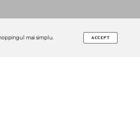
shoppingul mai simplu.
ACCEPT
Urmareste-ne