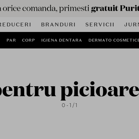
REDUCERI
BRANDURI
SERVICII
JUR
J
PAR
CORP
IGIENA DENTARA
DERMATO COSMETIC
entru picioar
0 - 1 / 1