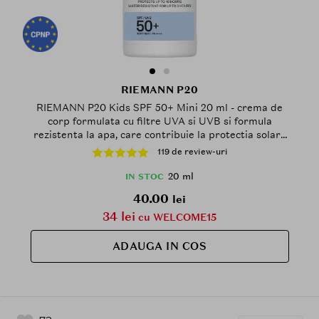
RIEMANN P20
RIEMANN P20 Kids SPF 50+ Mini 20 ml - crema de
corp formulata cu filtre UVA si UVB si formula
rezistenta la apa, care contribuie la protectia solara
ridicata SPF50 si la mentinerea protectiei in timpul
119 de review-uri
expunerii la soare, Outdoor
20 ml
IN STOC
40.00
lei
34 lei
cu WELCOME15
ADAUGA IN COS