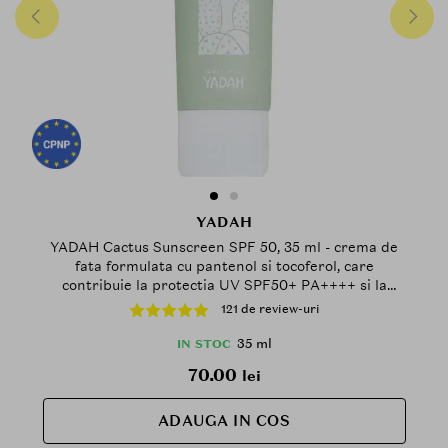
YADAH
YADAH Cactus Sunscreen SPF 50, 35 ml - crema de
fata formulata cu pantenol si tocoferol, care
contribuie la protectia UV SPF50+ PA++++ si la
mentinerea hidratarii pielii, Daily
121 de review-uri
35 ml
IN STOC
70.00
lei
ADAUGA IN COS