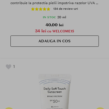
contribuie la protectia pielii impotriva razelor UVA si
UVB, Outdoor
134 de review-uri
20 ml
IN STOC
40.00
lei
34 lei
cu WELCOME15
ADAUGA IN COS
1