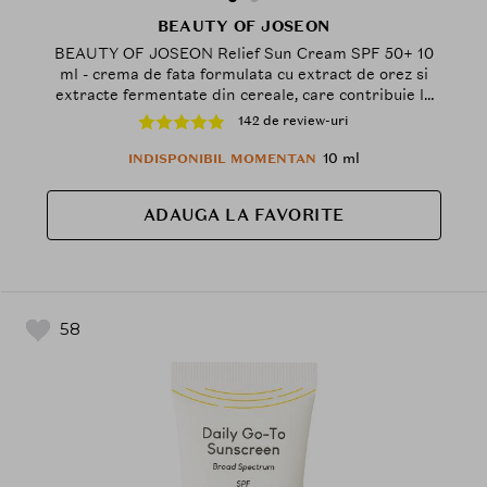
BEAUTY OF JOSEON
BEAUTY OF JOSEON Relief Sun Cream SPF 50+ 10
ml - crema de fata formulata cu extract de orez si
extracte fermentate din cereale, care contribuie la
hidratarea pielii si la mentinerea confortului cutanat,
142 de review-uri
Daily
10 ml
INDISPONIBIL MOMENTAN
ADAUGA LA FAVORITE
58