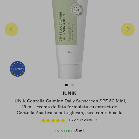
IUNIK
IUNIK Centella Calming Daily Sunscreen SPF 50 Mini,
15 ml - crema de fata formulata cu extract de
Centella Asiatica si beta-glucan, care contribuie la
calmarea pielii sensibile predispusa la roseata, Daily
87 de review-uri
15 ml
IN STOC